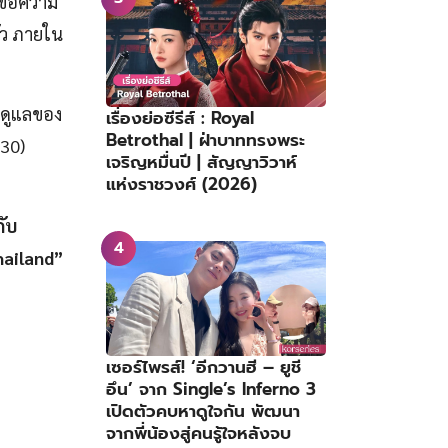
นข้อความ
ัว ภายใน
รดูแลของ
เรื่องย่อซีรีส์ : Royal
Betrothal | ฝ่าบาททรงพระ
530)
เจริญหมื่นปี | สัญญาวิวาห์
แห่งราชวงศ์ (2026)
ับ
ailand”
เซอร์ไพรส์! ‘อีกวานฮี – ยูชี
อึน’ จาก Single’s Inferno 3
เปิดตัวคบหาดูใจกัน พัฒนา
จากพี่น้องสู่คนรู้ใจหลังจบ