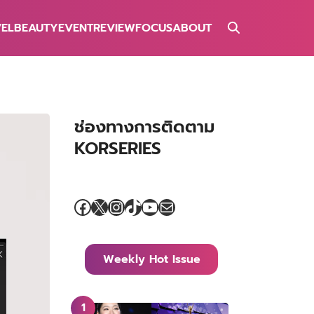
VEL
BEAUTY
EVENT
REVIEW
FOCUS
ABOUT
ช่องทางการติดตาม
KORSERIES
Facebook
X
Instagram
TikTok
YouTube
Mail
Weekly Hot Issue