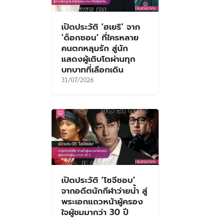
เปิดประวัติ ‘ฮเยริ’ จาก
‘ด็อกซอน’ ที่ใครหลาย
คนตกหลุมรัก สู่นัก
แสดงผู้เติบโตผ่านทุก
บทบาทที่เลือกเดิน
31/07/2026
เปิดประวัติ ‘โซจีซอบ’
จากอดีตนักกีฬาว่ายน้ำ สู่
พระเอกแถวหน้าผู้ครอง
ใจผู้ชมมากว่า 30 ปี