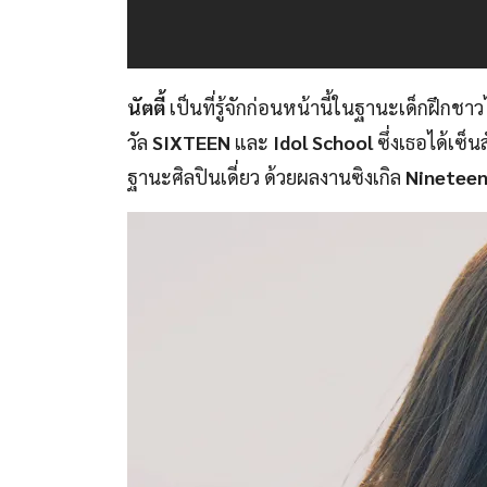
นัตตี้
เป็นที่รู้จักก่อนหน้านี้ในฐานะเด็กฝึกช
วัล
SIXTEEN
และ
Idol School
ซึ่งเธอได้เซ็
ฐานะศิลปินเดี่ยว ด้วยผลงานซิงเกิล
Ninetee