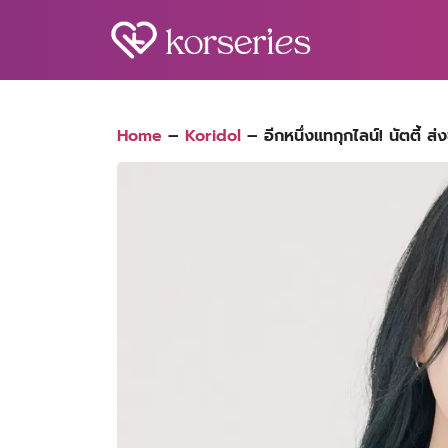
Skip
to
content
S
fo
Home
–
Koridol
–
อีกหนึ่งแทกุกไลน์! นัตตี้