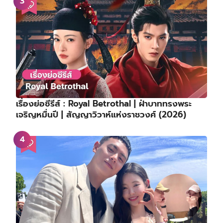
เรื่องย่อซีรีส์ : Royal Betrothal | ฝ่าบาททรงพระ
เจริญหมื่นปี | สัญญาวิวาห์แห่งราชวงศ์ (2026)