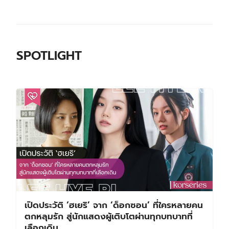
SPOTLIGHT
เปิดประวัติ ‘ฮเยริ’ จาก ‘ด็อกซอน’ ที่ใครหลายคน
ตกหลุมรัก สู่นักแสดงผู้เติบโตผ่านทุกบทบาทที่
เลือกเดิน