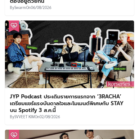
ต้องอยู่ด้วยกัน”
By
Swarm
On
06/08/2026
JYP Podcast ประเดิมรายการแรกจาก ‘3RACHA’
เตรียมแชร์แรงบันดาลใจและโมเมนต์พิเศษกับ STAY
บน Spotify 3 ส.ค.นี้
By
SVVEET KIM
On
02/08/2026