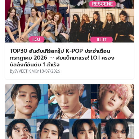
TOP30 อันดับเกิร์ลกรุ๊ป K-POP ประจำเดือน
กรกฎาคม 2026 ⋯ คัมแบ็กมาแรง! I.O.I ครอง
บัลลังก์อันดับ 1 สำเร็จ
By
SVVEET KIM
On
18/07/2026