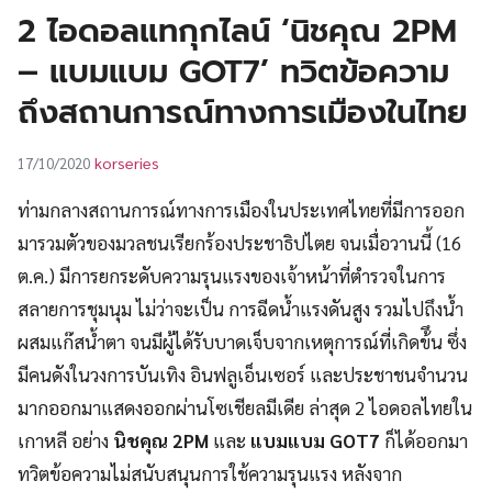
UT
2 ไอดอลแทกุกไลน์ ‘นิชคุณ 2PM
– แบมแบม GOT7’ ทวิตข้อความ
ถึงสถานการณ์ทางการเมืองในไทย
korseries
17/10/2020
ท่ามกลางสถานการณ์ทางการเมืองในประเทศไทยที่มีการออก
มารวมตัวของมวลชนเรียกร้องประชาธิปไตย จนเมื่อวานนี้ (16
ต.ค.) มีการยกระดับความรุนแรงของเจ้าหน้าที่ตำรวจในการ
สลายการชุมนุม ไม่ว่าจะเป็น การฉีดน้ำแรงดันสูง รวมไปถึงน้ำ
ผสมแก๊สน้ำตา จนมีผู้ได้รับบาดเจ็บจากเหตุการณ์ที่เกิดข้ึน ซึ่ง
มีคนดังในวงการบันเทิง อินฟลูเอ็นเซอร์ และประชาชนจำนวน
มากออกมาแสดงออกผ่านโซเชียลมีเดีย ล่าสุด 2 ไอดอลไทยใน
เกาหลี อย่าง
นิชคุณ 2PM
และ
แบมแบม GOT7
ก็ได้ออกมา
ทวิตข้อความไม่สนับสนุนการใช้ความรุนแรง หลังจาก