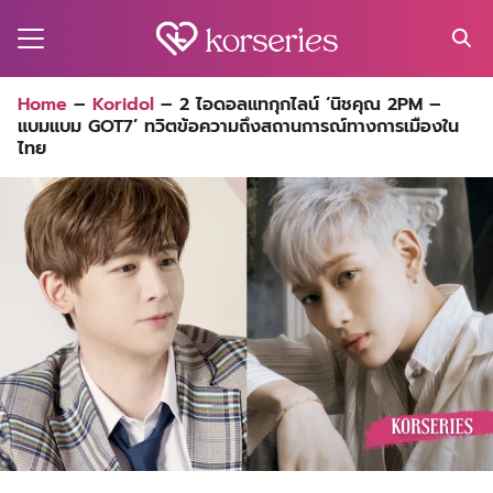
Skip
to
content
Search
Home
–
Koridol
–
2 ไอดอลแทกุกไลน์ ‘นิชคุณ 2PM –
for:
แบมแบม GOT7’ ทวิตข้อความถึงสถานการณ์ทางการเมืองใน
MA
ไทย
ES
CT
EL
UTY
T
EW
US