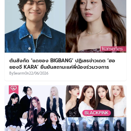
ต้นสังกัด ‘แดซอง BIGBANG’ ปฏิเสธข่าวเดต ‘ฮอ
ยองจี KARA’ ยืนยันสถานะแค่พี่น้องร่วมวงการ
By
Swarm
On
22/06/2026