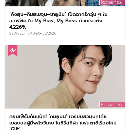
‘คังฮุน–คิมฮเยจุน–ชาอูมิน’ เปิดฉากรักวุ่น ๆ ใน
ออฟฟิศ ใน My Bias, My Boss ด้วยเรตติ้ง
4.226%
By
SVVEET KIM
On
05/08/2026
คอนเฟิร์มคัมแบ็ก! ‘คิมอูบิน’ เตรียมสวมบทโค้ช
เบสบอลผู้มีพลังวิเศษ ในซีรีส์กีฬา-แฟนตาซีเรื่องใหม่
‘Gift’