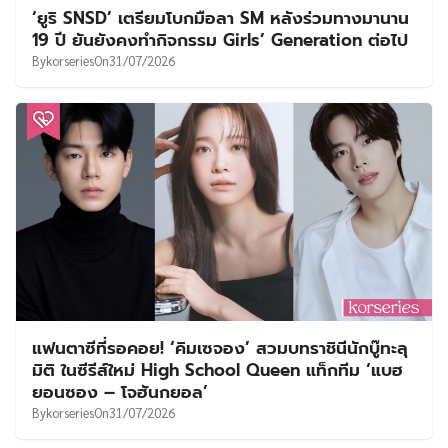
‘ยูริ SNSD’ เตรียมโบกมือลา SM หลังร่วมทางมานาน
19 ปี ยันยังคงทำกิจกรรม Girls’ Generation ต่อไป
By
korseries
On
31/07/2026
แฟนตาซีที่รอคอย! ‘คิมเซจอง’ สวมบทราชินีนักบู๊ทะลุ
มิติ ในซีรีส์ใหม่ High School Queen แท็กทีม ‘แบฮ
ยอนซอง – โจฮันกยอล’
By
korseries
On
31/07/2026