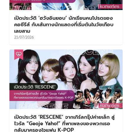
เปิดประวัติ ‘ฮวังอินยอบ’ นักเรียนคนโปรดของ
คอซีรีส์ กับเส้นทางนักแสดงที่เริ่มต้นในวัยเกือบ
เลขสาม
21/07/2026
เปิดประวัติ ‘RESCENE’ จากเกิร์ลกรุ๊ปค่ายเล็ก สู่
ไวรัล “Geoje Yaho!” ที่พาเพลงของพวกเธอ
กลับมาครองใจแฟน K-POP