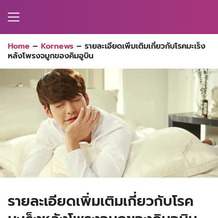
Skip
to
content
Search
Home
–
Kornews
–
รายละเอียดเพิ่มเติมเกี่ยวกับโรคมะเร็ง
for:
หลังโพรงจมูกของคิมอูบิน
MA
ES
CT
EL
UTY
T
EW
รายละเอียดเพิ่มเติมเกี่ยวกับโรค
US