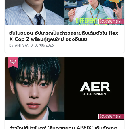
อันโบฮยอน อัปเกรดเป็นตำรวจสายสืบเต็มตัวใน Flex
X Cop 2 พร้อมคู่หูคนใหม่ จองอึนแช
By
TANTARAT
On
03/08/2026
ก้าวใหม่ที่น่าจับตา! ‘คิมดงฮยอน AB6IX’ เซ็นสัญญา