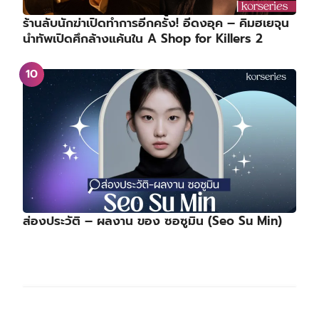
ร้านลับนักฆ่าเปิดทำการอีกครั้ง! อีดงอุค – คิมฮเยจุน
นำทัพเปิดศึกล้างแค้นใน A Shop for Killers 2
ส่องประวัติ – ผลงาน ของ ซอซูมิน (Seo Su Min)