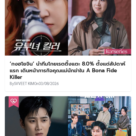
‘กงฮโยจิน’ นำทีมโกยเรตติ้งแตะ 8.0% ตั้งแต่สัปดาห์
แรก เดินหน้าภารกิจคุณแม่นักฆ่าใน A Bona Fide
Killer
By
SVVEET KIM
On
03/08/2026