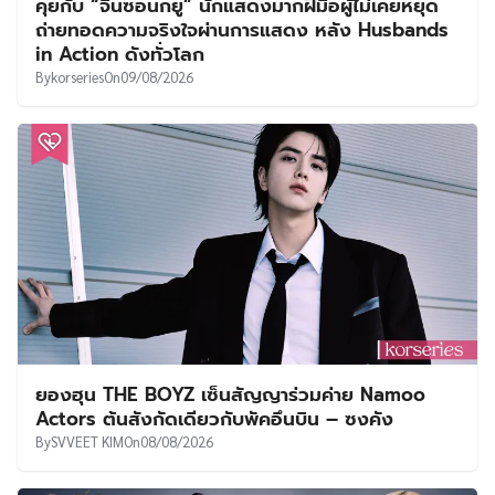
คุยกับ “จินซอนกยู” นักแสดงมากฝีมือผู้ไม่เคยหยุด
ถ่ายทอดความจริงใจผ่านการแสดง หลัง Husbands
in Action ดังทั่วโลก
By
korseries
On
09/08/2026
ยองฮุน THE BOYZ เซ็นสัญญาร่วมค่าย Namoo
Actors ต้นสังกัดเดียวกับพัคอึนบิน – ซงคัง
By
SVVEET KIM
On
08/08/2026