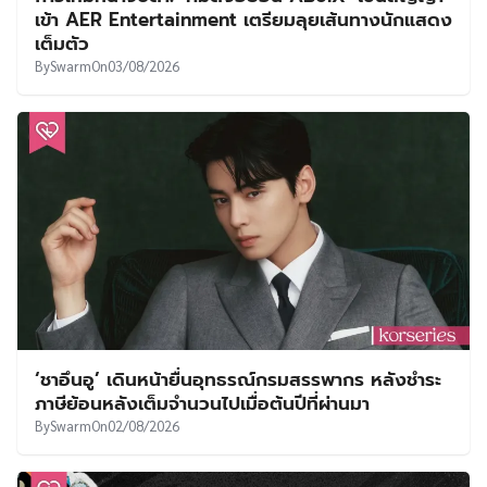
เข้า AER Entertainment เตรียมลุยเส้นทางนักแสดง
เต็มตัว
By
Swarm
On
03/08/2026
‘ชาอึนอู’ เดินหน้ายื่นอุทธรณ์กรมสรรพากร หลังชำระ
ภาษีย้อนหลังเต็มจำนวนไปเมื่อต้นปีที่ผ่านมา
By
Swarm
On
02/08/2026