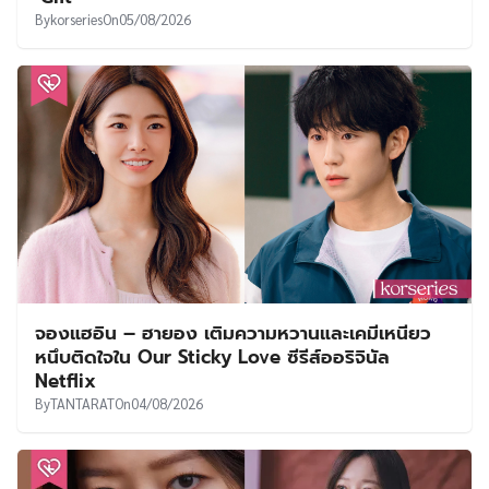
By
korseries
On
05/08/2026
จองแฮอิน – ฮายอง เติมความหวานและเคมีเหนียว
หนึบติดใจใน Our Sticky Love ซีรีส์ออริจินัล
Netflix
By
TANTARAT
On
04/08/2026