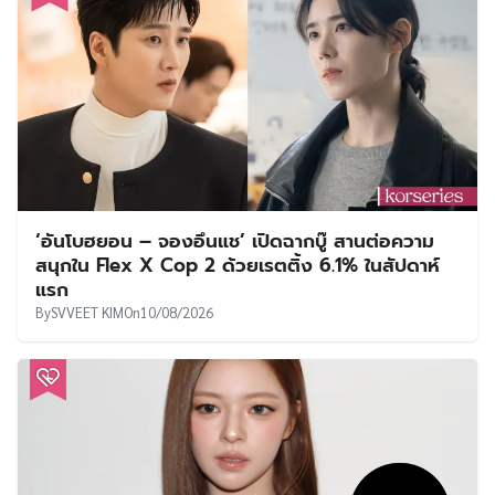
‘อันโบฮยอน – จองอึนแช’ เปิดฉากบู๊ สานต่อความ
สนุกใน Flex X Cop 2 ด้วยเรตติ้ง 6.1% ในสัปดาห์
แรก
By
SVVEET KIM
On
10/08/2026