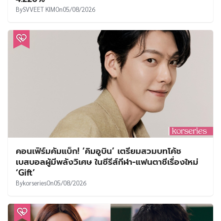
By
SVVEET KIM
On
05/08/2026
คอนเฟิร์มคัมแบ็ก! ‘คิมอูบิน’ เตรียมสวมบทโค้ช
เบสบอลผู้มีพลังวิเศษ ในซีรีส์กีฬา-แฟนตาซีเรื่องใหม่
‘Gift’
By
korseries
On
05/08/2026