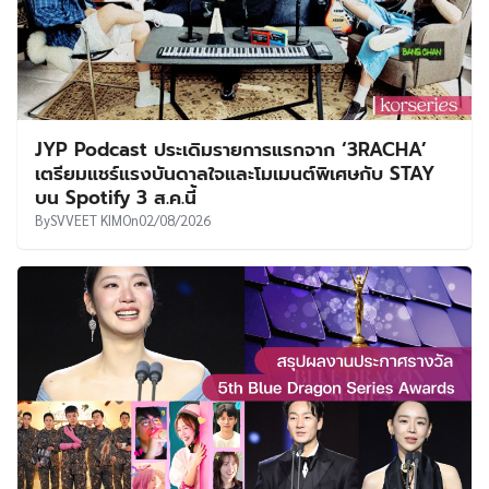
JYP Podcast ประเดิมรายการแรกจาก ‘3RACHA’
เตรียมแชร์แรงบันดาลใจและโมเมนต์พิเศษกับ STAY
บน Spotify 3 ส.ค.นี้
By
SVVEET KIM
On
02/08/2026