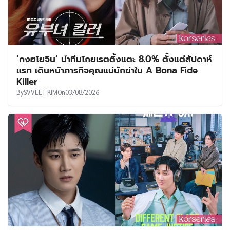
‘กงฮโยจิน’ นำทีมโกยเรตติ้งแตะ 8.0% ตั้งแต่สัปดาห์
แรก เดินหน้าภารกิจคุณแม่นักฆ่าใน A Bona Fide
Killer
By
SVVEET KIM
On
03/08/2026