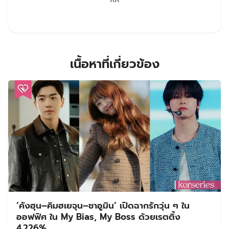
^^
เนื้อหาที่เกี่ยวข้อง
‘คังฮุน–คิมฮเยจุน–ชาอูมิน’ เปิดฉากรักวุ่น ๆ ใน
ออฟฟิศ ใน My Bias, My Boss ด้วยเรตติ้ง
4.226%