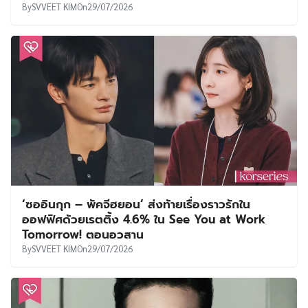
By
SVVEET KIM
On
29/07/2026
‘ซออินกุก – พัคจีฮยอน’ ส่งท้ายเรื่องราวรักใน
ออฟฟิศด้วยเรตติ้ง 4.6% ใน See You at Work
Tomorrow! ตอนอวสาน
By
SVVEET KIM
On
29/07/2026