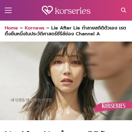
Skip
to
content
Search
Home
–
Kornews
–
Lie After Lie ทำลายสถิติตัวเอง เรต
for:
ติ้งยืนหนึ่งในประวัติศาสตร์ซีรีส์ช่อง Channel A
MA
ES
CT
EL
UTY
T
EW
US