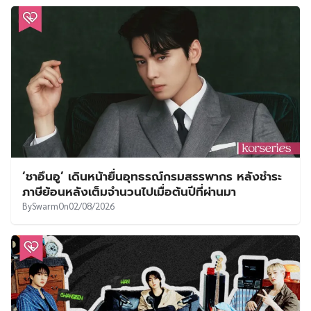
‘ชาอึนอู’ เดินหน้ายื่นอุทธรณ์กรมสรรพากร หลังชำระ
ภาษีย้อนหลังเต็มจำนวนไปเมื่อต้นปีที่ผ่านมา
By
Swarm
On
02/08/2026