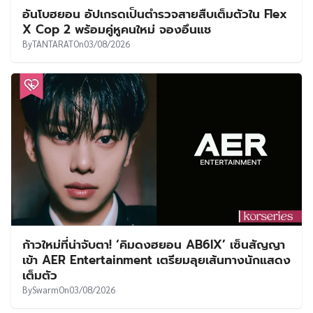
อันโบฮยอน อัปเกรดเป็นตำรวจสายสืบเต็มตัวใน Flex
X Cop 2 พร้อมคู่หูคนใหม่ จองอึนแช
By
TANTARAT
On
03/08/2026
ก้าวใหม่ที่น่าจับตา! ‘คิมดงฮยอน AB6IX’ เซ็นสัญญา
เข้า AER Entertainment เตรียมลุยเส้นทางนักแสดง
เต็มตัว
By
Swarm
On
03/08/2026