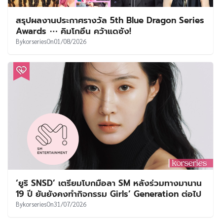
สรุปผลงานประกาศรางวัล 5th Blue Dragon Series
Awards ⋯ คิมโกอึน คว้าแดซัง!
By
korseries
On
01/08/2026
‘ยูริ SNSD’ เตรียมโบกมือลา SM หลังร่วมทางมานาน
19 ปี ยันยังคงทำกิจกรรม Girls’ Generation ต่อไป
By
korseries
On
31/07/2026