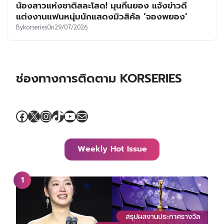
น้องสาวแห่งชาติสละโสด! มุนกึนยอง แจ้งข่าวดี
แต่งงานแฟนหนุ่มนักแสดงมิวสิคัล ‘จองพยอง’
By
korseries
On
29/07/2026
ช่องทางการติดตาม KORSERIES
Facebook
X
Instagram
TikTok
YouTube
Mail
Weekly Hot Issue