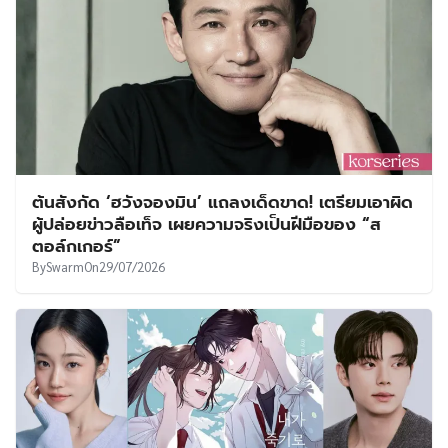
ต้นสังกัด ‘ฮวังจองมิน’ แถลงเด็ดขาด! เตรียมเอาผิด
ผู้ปล่อยข่าวลือเท็จ เผยความจริงเป็นฝีมือของ “ส
ตอล์กเกอร์”
By
Swarm
On
29/07/2026