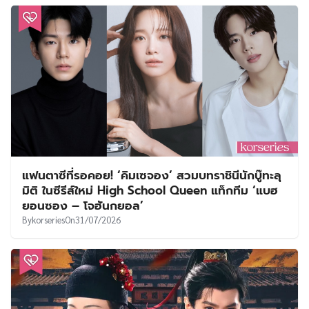
แฟนตาซีที่รอคอย! ‘คิมเซจอง’ สวมบทราชินีนักบู๊ทะลุ
มิติ ในซีรีส์ใหม่ High School Queen แท็กทีม ‘แบฮ
ยอนซอง – โจฮันกยอล’
By
korseries
On
31/07/2026