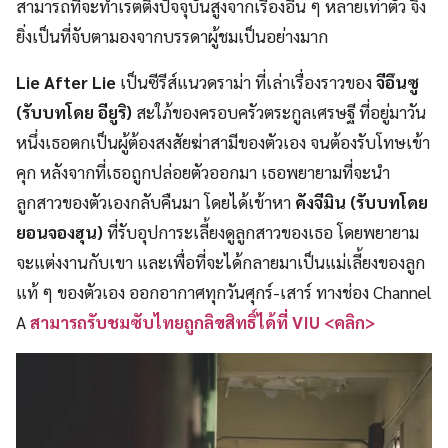
สามารถที่จะทำเรตติ้งปัจจุบันสูงจากเรื่องอื่น ๆ หลายเท่าตัว จึง
ยิ่งเป็นที่จับตามองจากบรรดาผู้ชมเป็นอย่างมาก
Lie After Lie
เป็นซีรีส์แนวดราม่า ที่เล่าเรื่องราวของ
จีอึนซู
(รับบทโดย อียูริ)
สะใภ้ของครอบครัวตระกูลเศรษฐี ที่อยู่มาวัน
หนึ่งเธอตกเป็นผู้ต้องสงสัยฆ่าสามีของตัวเอง จนต้องรับโทษเข้า
คุก หลังจากที่เธอถูกปล่อยตัวออกมา เธอพยายามที่จะนำ
ลูกสาวของตัวเองกลับคืนมา โดยได้เข้าหา
คังจีมิน (รับบทโดย
ยอนจองฮุน)
ที่รับอุปการะเลี้ยงดูลูกสาวของเธอ โดยพยายาม
จะแต่งงานกับเขา และเพื่อที่จะได้กลายมาเป็นแม่เลี้ยงของลูก
แท้ ๆ ของตัวเอง ออกอากาศทุกวันศุกร์-เสาร์ ทางช่อง Channel
A
สามารถรับชมซับไทยถูกลิขสิทธิ์ได้ที่ VIU <คลิก>