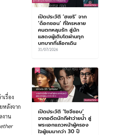
เปิดประวัติ ‘ฮเยริ’ จาก
‘ด็อกซอน’ ที่ใครหลาย
คนตกหลุมรัก สู่นัก
แสดงผู้เติบโตผ่านทุก
บทบาทที่เลือกเดิน
31/07/2026
าเรื่อง
ายหลังจาก
เปิดประวัติ ‘โซจีซอบ’
ผลงาน
จากอดีตนักกีฬาว่ายน้ำ สู่
พระเอกแถวหน้าผู้ครอง
ether
ใจผู้ชมมากว่า 30 ปี