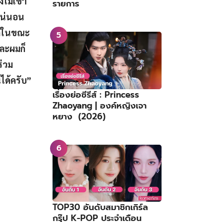
ไม่เข้า
รายการ
แน่นอน
ต่ในขณะ
และผมก็
ร่วม
ได้ครับ”
เรื่องย่อซีรีส์ : Princess
Zhaoyang | องค์หญิงเจา
หยาง (2026)
TOP30 อันดับสมาชิกเกิร์ล
กรุ๊ป K-POP ประจำเดือน