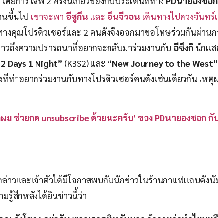
โดยการไลฟ์ 2 ครั้งนี้เกี่ยวข้องกับประเด็นที่ทาง
PDนายองซอก
นคนขึ้นไป
เขาจะพา
อีซูกึน
และ
อึนจีวอน
เดินทางไปดวงจันทร์แต
างคุณโปรดิวเซอร์และ 2 คนดังจึงออกมาขอโทษร่วมกันผ่านการ
ล่าวถึงความปรารถนาที่อยากจะกลับมาร่วมงานกับ
อีซึงกิ
นักแสด
“2 Days 1 Night”
(KBS2) และ
“New Journey to the West”
ดงทีท่าอยากร่วมงานกับทางโปรดิวเซอร์คนดังเช่นเดียวกัน เหต
รักผม ช่วยกด unsubscribe ด้วยนะครับ’ ของ PDนายองซอก กั
งกล่าวและเจ้าตัวได้มีโอกาสพบกับนักข่าวในร้านกาแฟแถบคังนัม 
ู้สึกหลังได้ยินข่าวนี้ว่า