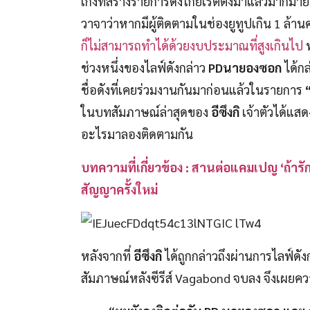
เก่งที่สร้างรายการดังโกยเรตติ้งมาแล้วมากมาย 
วาจาว่าหากมีผู้ติดตามในช่องยูทูปเกิน 1 ล้า
ก็ไม่สามารถทำได้ด้วยงบประมาณที่สูงเกินไป
ท
ช่วงหนึ่งของไลฟ์ดังกล่าว
PDนายองซอก
ได้ก
ชื่อดังที่เคยร่วมงานกันมาก่อนแล้วในรายการ
ในบทสัมภาษณ์ล่าสุดของ
อีซึงกิ
เจ้าตัวได้แส
อะไรมาลองติดตามกัน
บทความที่เกี่ยวข้อง : สานต่อแคมเปญ ‘ถ้า
สัญญาครั้งใหม่
หลังจากที่
อีซึงกิ
ได้ถูกกล่าวถึงผ่านการไลฟ์ดั
สัมภาษณ์หลังซีรีส์ Vagabond จบลง จึงเผยความร