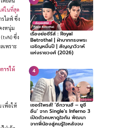
เคยลั่น
่ในที่สุด
ไลฟ์ ซึ่ง
งหนุ่ม
เรื่องย่อซีรีส์ : Royal
(tvN) ซึ่ง
Betrothal | ฝ่าบาททรงพระ
เจริญหมื่นปี | สัญญาวิวาห์
ุผลเพราะ
แห่งราชวงศ์ (2026)
บการให้
เซอร์ไพรส์! ‘อีกวานฮี – ยูชี
เพื่อให้
อึน’ จาก Single’s Inferno 3
เปิดตัวคบหาดูใจกัน พัฒนา
จากพี่น้องสู่คนรู้ใจหลังจบ