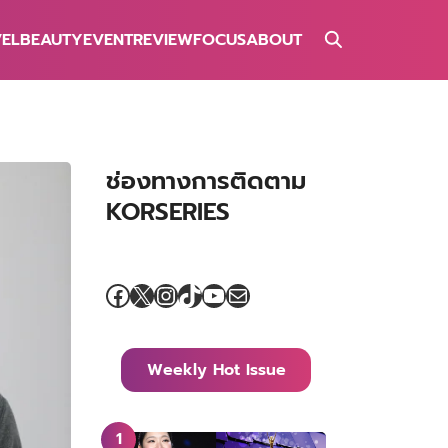
VEL
BEAUTY
EVENT
REVIEW
FOCUS
ABOUT
ช่องทางการติดตาม
KORSERIES
Facebook
X
Instagram
TikTok
YouTube
Mail
Weekly Hot Issue