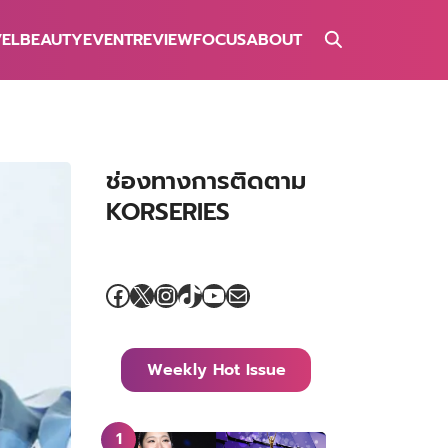
VEL
BEAUTY
EVENT
REVIEW
FOCUS
ABOUT
ช่องทางการติดตาม
KORSERIES
Facebook
X
Instagram
TikTok
YouTube
Mail
Weekly Hot Issue