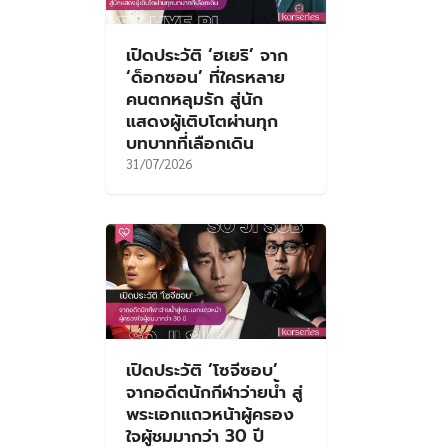
เปิดประวัติ ‘ฮเยริ’ จาก
‘ด็อกซอน’ ที่ใครหลาย
คนตกหลุมรัก สู่นัก
แสดงผู้เติบโตผ่านทุก
บทบาทที่เลือกเดิน
31/07/2026
เปิดประวัติ ‘โซจีซอบ’
จากอดีตนักกีฬาว่ายน้ำ สู่
พระเอกแถวหน้าผู้ครอง
ใจผู้ชมมากว่า 30 ปี