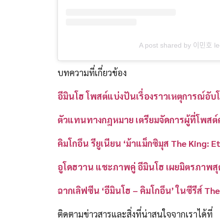
A post shared by 이민호 
บทความที่เกี่ยวข้อง
อีมินโฮ โพสต์แบ่งปันเรื่องราวเหตุการณ์อั
ตัวแทนทางกฎหมาย เตรียมจัดการผู้ที่โพสต์ควา
คิมโกอึน รียูเนียน ‘ม้าแม็กซิมุส The King
อูโดฮวาน แชะภาพคู่ อีมินโฮ เผยมิตรภาพสุ
ฉากเลิฟซีน ‘อีมินโฮ – คิมโกอึน’ ในซีรีส์
ติดตามข่าวสารและสิ่งที่น่าสนใจจากเราได้ที่