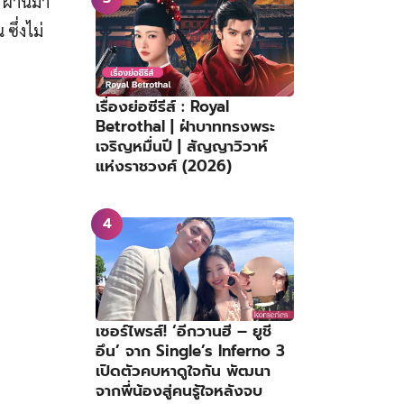
 ผ่านมา
ซึ่งไม่
เรื่องย่อซีรีส์ : Royal
Betrothal | ฝ่าบาททรงพระ
เจริญหมื่นปี | สัญญาวิวาห์
แห่งราชวงศ์ (2026)
เซอร์ไพรส์! ‘อีกวานฮี – ยูชี
อึน’ จาก Single’s Inferno 3
เปิดตัวคบหาดูใจกัน พัฒนา
จากพี่น้องสู่คนรู้ใจหลังจบ