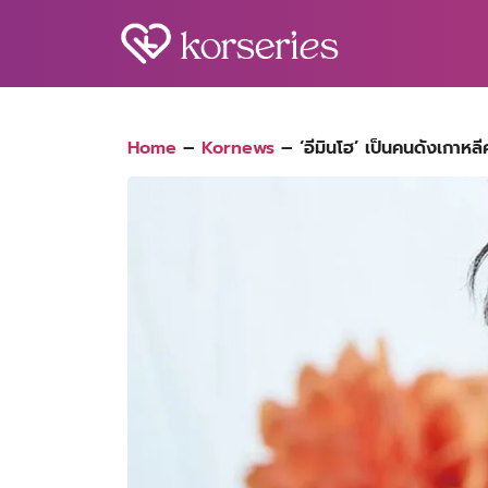
Skip
to
content
S
fo
Home
–
Kornews
–
‘อีมินโฮ’ เป็นคนดังเกาหล