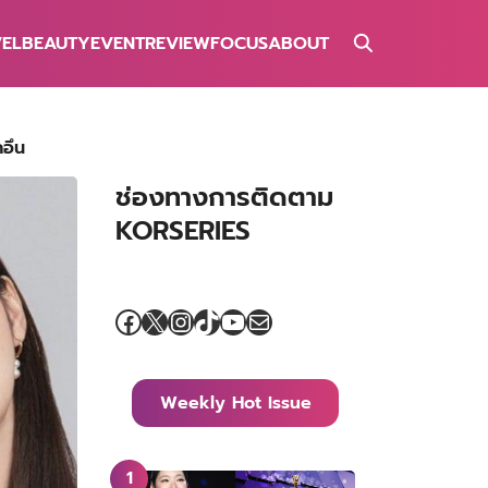
VEL
BEAUTY
EVENT
REVIEW
FOCUS
ABOUT
กอึน
ช่องทางการติดตาม
KORSERIES
Facebook
X
Instagram
TikTok
YouTube
Mail
Weekly Hot Issue