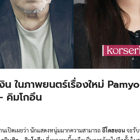
งิน ในภาพยนตร์เรื่องใหม่ Pamyo
– คิมโกอึน
ายงานเปิดเผยว่า นักแสดงหนุ่มมากความสามารถ
อีโดฮยอน
จะรั