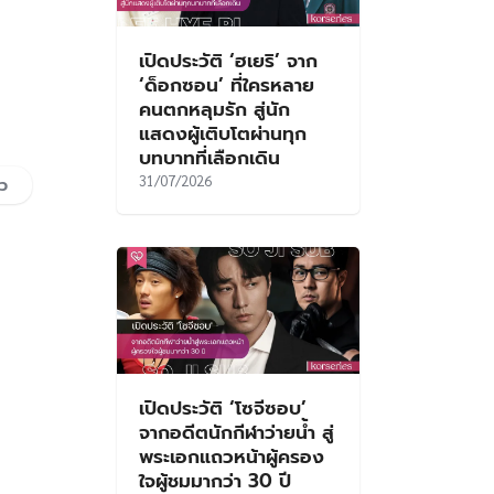
เปิดประวัติ ‘ฮเยริ’ จาก
‘ด็อกซอน’ ที่ใครหลาย
คนตกหลุมรัก สู่นัก
แสดงผู้เติบโตผ่านทุก
บทบาทที่เลือกเดิน
31/07/2026
าว
เปิดประวัติ ‘โซจีซอบ’
จากอดีตนักกีฬาว่ายน้ำ สู่
พระเอกแถวหน้าผู้ครอง
ใจผู้ชมมากว่า 30 ปี