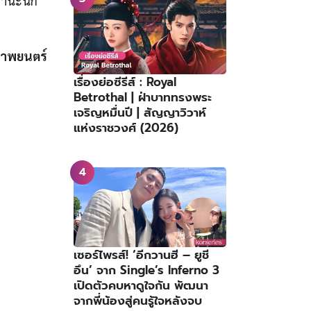
ฐานะนัก
ภาพยนตร์
เรื่องย่อซีรีส์ : Royal
Betrothal | ฝ่าบาททรงพระ
เจริญหมื่นปี | สัญญาวิวาห์
แห่งราชวงศ์ (2026)
เซอร์ไพรส์! ‘อีกวานฮี – ยูชี
อึน’ จาก Single’s Inferno 3
เปิดตัวคบหาดูใจกัน พัฒนา
จากพี่น้องสู่คนรู้ใจหลังจบ