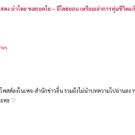
ักแสดง นำโดย ซงฮเยคโย – อีโดฮยอน เตรียมเล่าการทุ่มชีวิตแ
ies
สต์ลงในเพจ-สำนักข่าวอื่น รวมถึงไม่นำบทความไปอ่านลง 
์นะคะ ♡