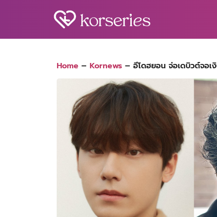
Skip
to
content
S
fo
Home
–
Kornews
–
อีโดฮยอน จ่อเดบิวต์จอเง