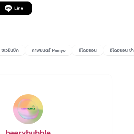
Line
ชเวมินชิก
ภาพยนตร์ Pamyo
อีโดฮยอน
อีโดฮยอน ข่
baerybubble