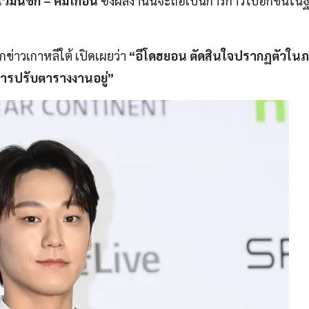
วมินชิก – คิมโกอึน
ซึ่งผลงานนี้จะถือเป็นการก้าวไปอีกขั้นใน
กข่าวเกาหลีใต้ เปิดเผยว่า
“อีโดฮยอน ตัดสินใจปรากฏตัวใน
การปรับตารางงานอยู่”