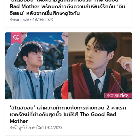
UT
Bad Mother พร้อมกล่าวถึงความสัมพันธ์รักกับ ‘อิม
จียอน’ หลังจากเริ่มศึกษาดูใจกัน
By
earnewk
On
16/06/2023
‘อีโดฮยอน’ เล่าความท้าทายกับการถ่ายทอด 2 คาแรก
เตอร์ใหม่ที่ต่างกันสุดขั้ว ในซีรีส์ The Good Bad
Mother
By
นักดูซีรีส์เกาหลี
On
11/04/2023