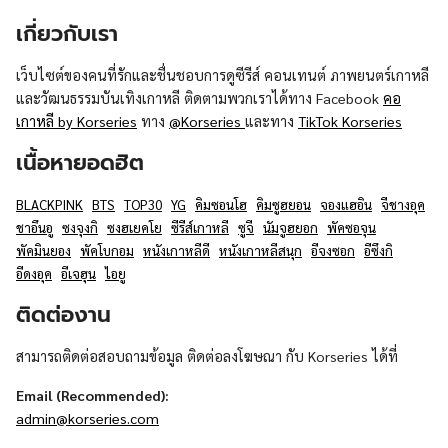
เกี่ยวกับเรา
เว็บไซต์ของคนที่รักและชื่นชอบการดูซีรีส์ คอนเทนต์ ภาพยนตร์เกาหลี
และวัฒนธรรมบันเทิงเกาหลี ติดตามพวกเราได้ทาง Facebook
คอ
เกาหลี by Korseries
ทาง
@Korseries
และทาง
TikTok Korseries
เนื้อหายอดฮิต
BLACKPINK
BTS
TOP30
YG
คิมซอนโฮ
คิมซูฮยอน
จองแฮอิน
จีชางอุค
ชาอึนอู
ซงจุงกิ
ซงฮเยคโย
ซีรีส์เกาหลี
ซูจี
นัมจูฮยอก
พัคซอจุน
พัคมินยอง
พัคโบกอม
หนังเกาหลีดี
หนังเกาหลีสนุก
อีจงซอก
อีซึงกิ
อีดงอุค
อีเจฮุน
ไอยู
ติดต่องาน
สามารถติดต่อสอบถามข้อมูล ติดต่อลงโฆษณา กับ Korseries ได้ที่
Email (Recommended):
admin@korseries.com