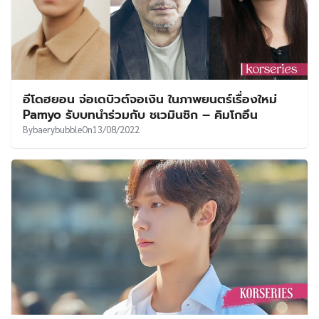
อีโดฮยอน จ่อเดบิวต์จอเงิน ในภาพยนตร์เรื่องใหม่
Pamyo รับบทนำร่วมกับ ชเวมินชิก – คิมโกอึน
By
baerybubble
On
13/08/2022