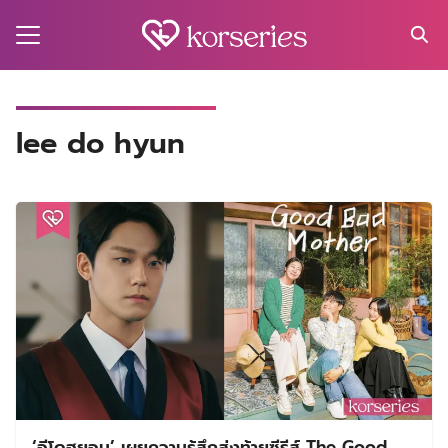
Skip
to
content
Search
for:
MA
lee do hyun
ES
CT
EL
UTY
T
EW
US
‘อีโดฮยอน’ เผยความรู้สึกส่งท้ายซีรีส์ The Good