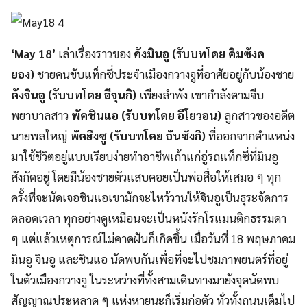
‘May 18’
เล่าเรื่องราวของ
คังมินอู (รับบทโดย คิมซังค
ยอง)
ชายคนขับแท็กซี่ประจำเมืองกวางจูที่อาศัยอยู่กับน้องชาย
คังจินอู (รับบทโดย อีจุนกิ)
เพียงลำพัง เขากำลังตามจีบ
พยาบาลสาว
พัคชินแอ (รับบทโดย อีโยวอน)
ลูกสาวของอดีต
นายพลใหญ่
พัคฮึงซู (รับบทโดย อันซังกิ)
ที่ออกจากตำแหน่ง
มาใช้ชีวิตอยู่แบบเรียบง่ายทำอาชีพเถ้าแก่อู่รถแท็กซี่ที่มินอู
สังกัดอยู่ โดยมีน้องชายตัวแสบคอยเป็นพ่อสื่อให้เสมอ ๆ ทุก
ครั้งที่จะนัดเจอชินแอเขามักจะไหว้วานให้จินอูเป็นธุระจัดการ
ตลอดเวลา ทุกอย่างดูเหมือนจะเป็นหนังรักโรแมนติกธรรมดา
ๆ แต่แล้วเหตุการณ์ไม่คาดฝันก็เกิดขึ้น เมื่อวันที่ 18 พฤษภาคม
มินอู จินอู และชินแอ นัดพบกันเพื่อที่จะไปชมภาพยนตร์ที่อยู่
ในตัวเมืองกวางจู ในระหว่างที่ทั้งสามเดินทางมายังจุดนัดพบ
สัญญาณประหลาด ๆ แห่งหายนะก็เริ่มก่อตัว ทั่วทั้งถนนเต็มไป