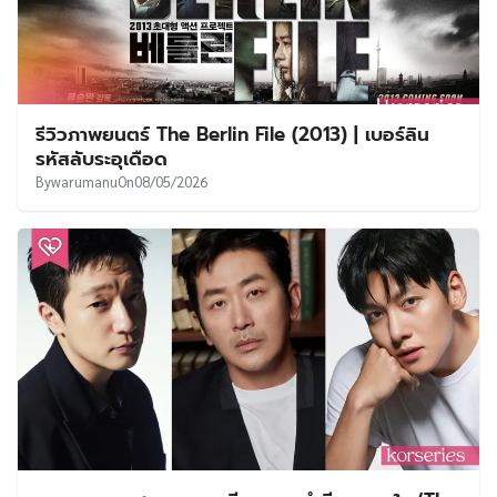
รีวิวภาพยนตร์ The Berlin File (2013) | เบอร์ลิน
รหัสลับระอุเดือด
By
warumanu
On
08/05/2026