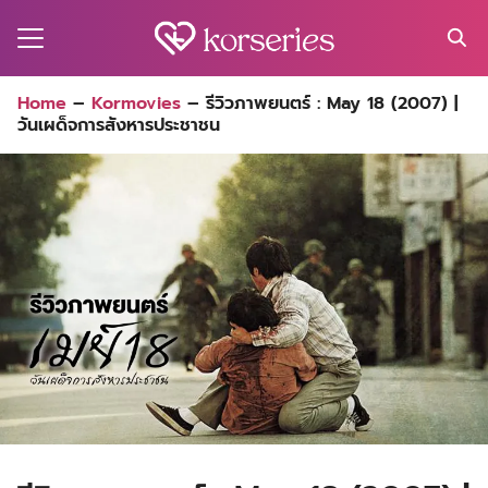
Skip
to
content
Search
Home
–
Kormovies
–
รีวิวภาพยนตร์ : May 18 (2007) |
for:
วันเผด็จการสังหารประชาชน
MA
ES
CT
EL
UTY
T
EW
US