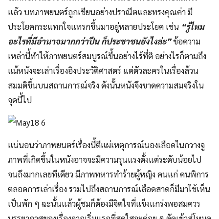
แล้ว บทภาพยนตร์ถูกเขียนอย่างปราณีตและทรงคุณค่า มี
ประโยคกระแทกใจแทรกขึ้นมาอยู่หลายประโยค เช่น
“รู้ไหม
อะไรที่มีอำนาจมากกว่าปืน ก็ประชาชนยังไงล่ะ”
ข้อความ
เหล่านี้ทำให้ภาพยนตร์สมบูรณ์ขึ้นอย่างไร้ที่ติ อย่างไรก็ตามถึง
แม้หนังจะเล่าเรื่องอิงประวัติศาสตร์ แต่ตัวละครในเรื่องล้วน
สมมติขึ้นบนสถานการณ์จริง ดังนั้นหนังจึงขาดความสมจริงใน
จุดนี้ไป
แน่นอนว่าภาพยนตร์เรื่องนี้ตีแผ่เหตุการณ์นองเลือดในกวางจู
ภาพที่เกิดขึ้นในหนังอาจจะมีความรุนแรงตั้งแต่ระดับน้อยไป
จนถึงมากเลยทีเดียว มีภาพทหารทำร้ายผู้หญิง คนแก่ คนพิการ
ตลอดการเล่าเรื่อง รวมไปถึงสถานการณ์เลือดสาดก็มีมาใช้เห็น
เป็นพัก ๆ ฉะนั้นแล้วผู้ชมก็ต้องมีจิตใจที่แข็งแกร่งพอสมควร
บรรยากาศของเรื่องจากเริ่มแรกที่สดใสจะค่อย ๆ ตัดเข้าสู่โหมด