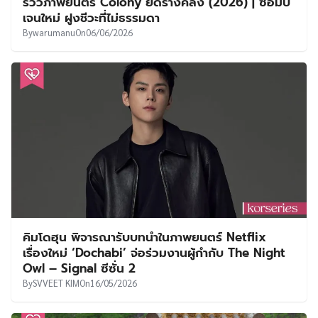
รีวิวภาพยนตร์ Colony ยึดร่างคลั่ง (2026) | ซอมบี้
เจนใหม่ ฝูงชีวะที่ไม่ธรรมดา
By
warumanu
On
06/06/2026
คิมโดฮุน พิจารณารับบทนำในภาพยนตร์ Netflix
เรื่องใหม่ ‘Dochabi’ จ่อร่วมงานผู้กำกับ The Night
Owl – Signal ซีซั่น 2
By
SVVEET KIM
On
16/05/2026