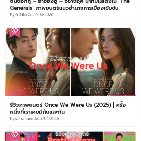
ซนซอกกู – ฮาจองอู – จีชางอุค นำทีมแสดงใน ‘The
Generals’ ภาพยนตร์แนวอำนาจการเมืองเข้มข้น
By
Pr0filer
On
27/04/2026
รีวิวภาพยนตร์ Once We Were Us (2025) | ครั้ง
หนึ่งที่เราเคยมีกันและกัน
By
warumanu
On
17/04/2026