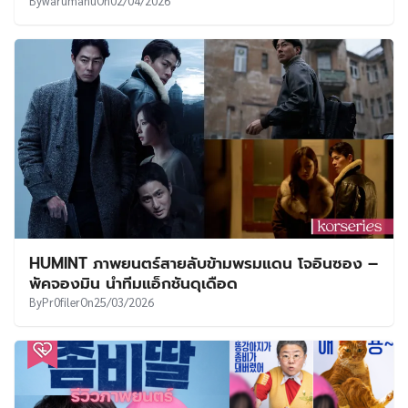
By
warumanu
On
02/04/2026
HUMINT ภาพยนตร์สายลับข้ามพรมแดน โจอินซอง –
พัคจองมิน นำทีมแอ็กชันดุเดือด
By
Pr0filer
On
25/03/2026