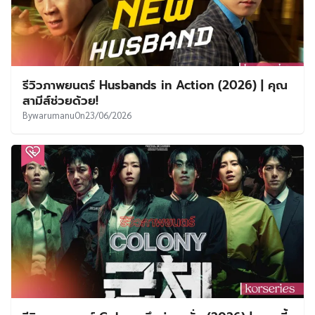
รีวิวภาพยนตร์ Husbands in Action (2026) | คุณ
สามีส์ช่วยด้วย!
By
warumanu
On
23/06/2026