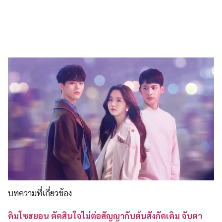
บทความที่เกี่ยวข้อง
คิมโซฮยอน ตัดสินใจไม่ต่อสัญญากับต้นสังกัดเดิม จับตา