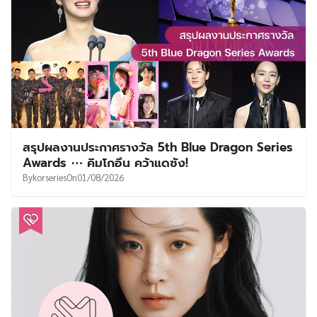
สรุปผลงานประกาศรางวัล 5th Blue Dragon Series
Awards ⋯ คิมโกอึน คว้าแดซัง!
By
korseries
On
01/08/2026