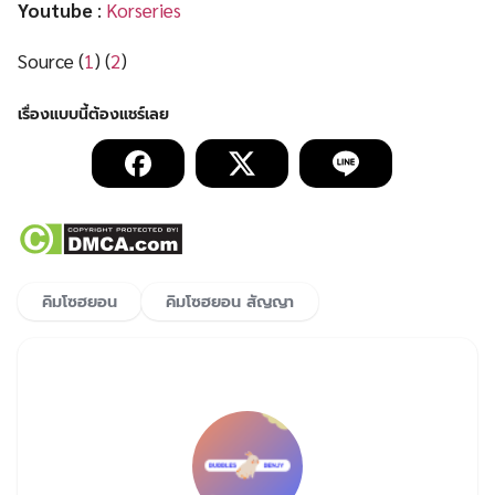
Youtube
:
Korseries
Source (
1
) (
2
)
คิมโซฮยอน
คิมโซฮยอน สัญญา