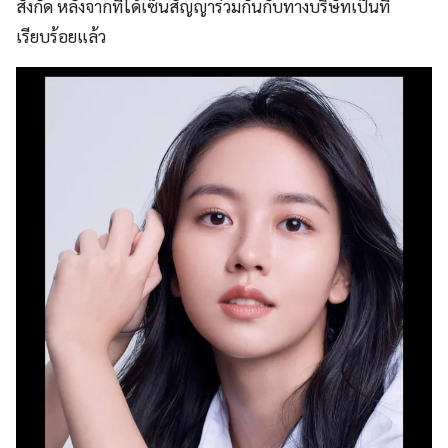
สังกัด หลังจากที่ได้เซ็นสัญญาร่วมกันกับทางบริษัทเป็นที่
เรียบร้อยแล้ว