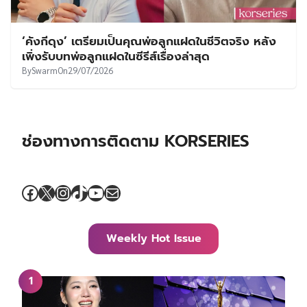
‘คังกีดุง’ เตรียมเป็นคุณพ่อลูกแฝดในชีวิตจริง หลัง
เพิ่งรับบทพ่อลูกแฝดในซีรีส์เรื่องล่าสุด
By
Swarm
On
29/07/2026
ช่องทางการติดตาม KORSERIES
Facebook
X
Instagram
TikTok
YouTube
Mail
Weekly Hot Issue