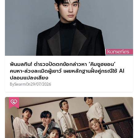
พ้นมลทิน! ตำรวจปัดตกข้อกล่าวหา ‘คิมซูฮยอน’
คบหา-ล่วงละเมิดผู้เยาว์ เผยหลักฐานฝั่งคู่กรณีใช้ AI
ปลอมแปลงเสียง
By
Swarm
On
29/07/2026