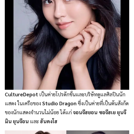
CultureDepot
เป็นค่ายโปรดักชั่นและบริษัทดูแลศิลปินนัก
แสดง ในเครือของ
Studio Dragon
ซึ่งเป็นค่ายที่เป็นต้นสังกัด
ของนักแสดงจำนวนไม่น้อย ได้แก่
จอนจีฮยอน ซอจีฮเย ยุนจี
มิน ยุนจีอน
และ
ฮันดงโฮ