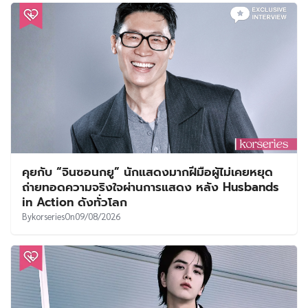
คุยกับ “จินซอนกยู” นักแสดงมากฝีมือผู้ไม่เคยหยุด
ถ่ายทอดความจริงใจผ่านการแสดง หลัง Husbands
in Action ดังทั่วโลก
By
korseries
On
09/08/2026