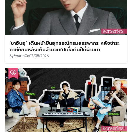
‘ชาอึนอู’ เดินหน้ายื่นอุทธรณ์กรมสรรพากร หลังชำระ
ภาษีย้อนหลังเต็มจำนวนไปเมื่อต้นปีที่ผ่านมา
By
Swarm
On
02/08/2026