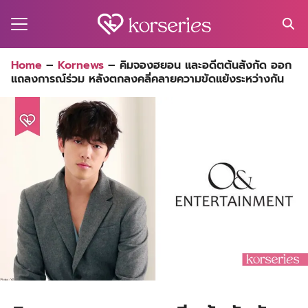
Skip
to
content
Search
Home
–
Kornews
–
คิมจองฮยอน และอดีตต้นสังกัด ออก
for:
แถลงการณ์ร่วม หลังตกลงคลี่คลายความขัดแย้งระหว่างกัน
MA
ES
CT
EL
UTY
T
EW
US