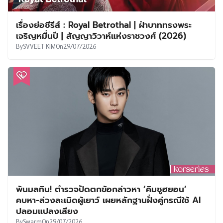
เรื่องย่อซีรีส์ : Royal Betrothal | ฝ่าบาททรงพระ
เจริญหมื่นปี | สัญญาวิวาห์แห่งราชวงศ์ (2026)
By
SVVEET KIM
On
29/07/2026
พ้นมลทิน! ตำรวจปัดตกข้อกล่าวหา ‘คิมซูฮยอน’
คบหา-ล่วงละเมิดผู้เยาว์ เผยหลักฐานฝั่งคู่กรณีใช้ AI
ปลอมแปลงเสียง
By
Swarm
On
29/07/2026