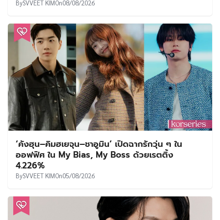
By
SVVEET KIM
On
08/08/2026
‘คังฮุน–คิมฮเยจุน–ชาอูมิน’ เปิดฉากรักวุ่น ๆ ใน
ออฟฟิศ ใน My Bias, My Boss ด้วยเรตติ้ง
4.226%
By
SVVEET KIM
On
05/08/2026