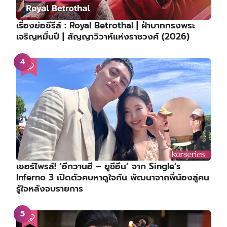
เรื่องย่อซีรีส์ : Royal Betrothal | ฝ่าบาททรงพระ
เจริญหมื่นปี | สัญญาวิวาห์แห่งราชวงศ์ (2026)
เซอร์ไพรส์! ‘อีกวานฮี – ยูชีอึน’ จาก Single’s
Inferno 3 เปิดตัวคบหาดูใจกัน พัฒนาจากพี่น้องสู่คน
รู้ใจหลังจบรายการ