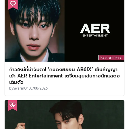
ก้าวใหม่ที่น่าจับตา! ‘คิมดงฮยอน AB6IX’ เซ็นสัญญา
เข้า AER Entertainment เตรียมลุยเส้นทางนักแสดง
เต็มตัว
By
Swarm
On
03/08/2026