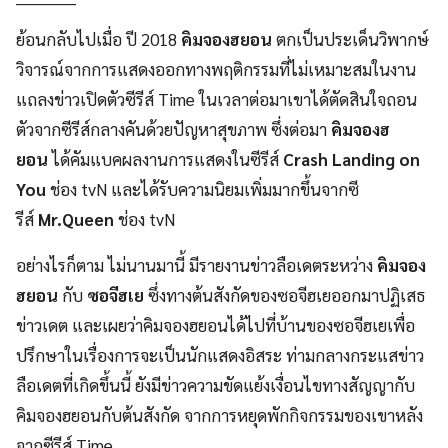
ย้อนกลับไปเมื่อ ปี 2018
คิมจองฮยอน
ตกเป็นประเด็นวิพากษ์
วิจารณ์จากการแสดงออกทางพฤติกรรมที่ไม่เหมาะสมในงาน
แถลงข่าวเปิดตัวซีรีส์ Time ในเวลาต่อมาเขาได้ตัดสินใจถอน
ตัวจากซีรีส์กลางคันด้วยปัญหาสุขภาพ ซึ่งต่อมา
คิมจองฮ
ยอน
ได้คัมแบคผลงานการแสดงในซีรีส์
Crash Landing on
You
ช่อง tvN และได้รับความนิยมเพิ่มมากขึ้นจากซี
รีส์
Mr.Queen
ช่อง tvN
อย่างไรก็ตาม ไม่นานมานี้ มีรายงานข่าวลือเดตระหว่าง
คิมจอง
ฮยอน
กับ
ซอจีฮเย
ซึ่งทางต้นสังกัดของซอจีฮเยออกมาปฏิเสธ
ข่าวเดต และเผยว่าคิมจองฮยอนได้ไปที่บ้านของซอจีฮเยเพื่อ
ปรึกษาในเรื่องการจะเป็นนักแสดงอิสระ ท่ามกลางกระแสข่าว
ลือเดตที่เกิดขึ้นนี้ ยังมีข่าวความขัดแย้งเงื่อนไขทางสัญญากับ
คิมจองฮยอนกับต้นสังกัด จากการหยุดพักกิจกรรมของเขาหลัง
จากซีรีส์ Time