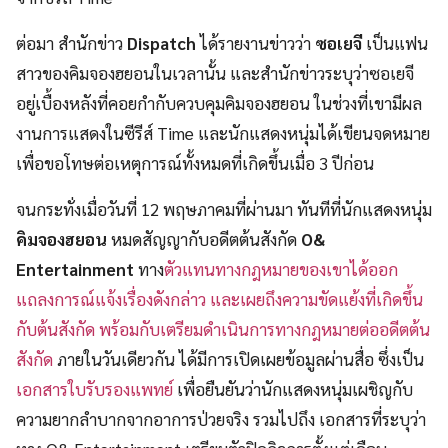
ต่อมา สำนักข่าว
Dispatch
ได้รายงานข่าวว่า
ซอเยจี
เป็นแฟน
สาวของคิมจองฮยอนในเวลานั้น และสำนักข่าวระบุว่าซอเยจี
อยู่เบื้องหลังที่คอยกำกับควบคุมคิมจองฮยอน ในช่วงที่เขามีผล
งานการแสดงในซีรีส์ Time และนักแสดงหนุ่มได้เขียนจดหมาย
เพื่อขอโทษต่อเหตุการณ์ทั้งหมดที่เกิดขึ้นเมื่อ 3 ปีก่อน
จนกระทั่งเมื่อวันที่ 12 พฤษภาคมที่ผ่านมา ทันทีที่นักแสดงหนุ่ม
คิมจองฮยอน
หมดสัญญากับอดีตต้นสังกัด
O&
Entertainment
ทาง
ตัวแทนทางกฎหมายของเขาได้ออก
แถลงการณ์แจ้งเรื่องดังกล่าว และเผยถึงความขัดแย้งที่เกิดขึ้น
กับต้นสังกัด พร้อมกับเตรียมดำเนินการทางกฎหมายต่ออดีตต้น
สังกัด
ภายในวันเดียวกัน ได้มีการเปิดเผยข้อมูลผ่านสื่อ ซึ่งเป็น
เอกสารใบรับรองแพทย์
เพื่อยืนยันว่านักแสดงหนุ่มเผชิญกับ
ความยากลำบากจากอาการป่วยจริง รวมไปถึง เอกสารที่ระบุว่า