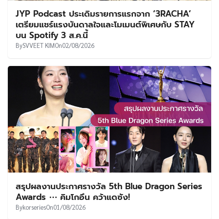
JYP Podcast ประเดิมรายการแรกจาก ‘3RACHA’
เตรียมแชร์แรงบันดาลใจและโมเมนต์พิเศษกับ STAY
บน Spotify 3 ส.ค.นี้
By
SVVEET KIM
On
02/08/2026
สรุปผลงานประกาศรางวัล 5th Blue Dragon Series
Awards ⋯ คิมโกอึน คว้าแดซัง!
By
korseries
On
01/08/2026