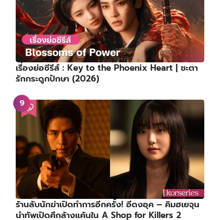
เรื่องย่อซีรีส์ : Key to the Phoenix Heart | ชะตา
รักกระดูกปักษา (2026)
ร้านลับนักฆ่าเปิดทำการอีกครั้ง! อีดงอุค – คิมฮเยจุน
นำทัพเปิดศึกล้างแค้นใน A Shop for Killers 2