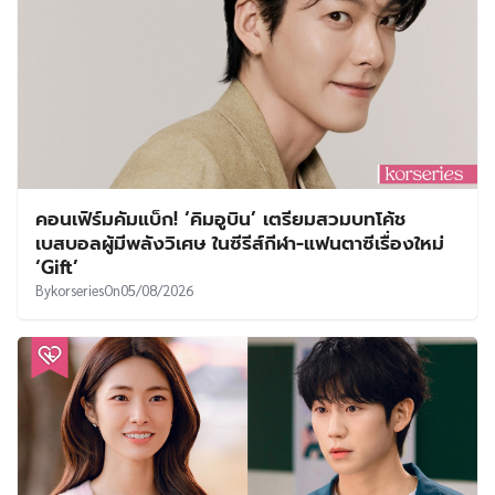
คอนเฟิร์มคัมแบ็ก! ‘คิมอูบิน’ เตรียมสวมบทโค้ช
เบสบอลผู้มีพลังวิเศษ ในซีรีส์กีฬา-แฟนตาซีเรื่องใหม่
‘Gift’
By
korseries
On
05/08/2026