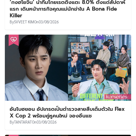
‘กงฮโยจิน’ นำทีมโกยเรตติ้งแตะ 8.0% ตั้งแต่สัปดาห์
แรก เดินหน้าภารกิจคุณแม่นักฆ่าใน A Bona Fide
Killer
By
SVVEET KIM
On
03/08/2026
อันโบฮยอน อัปเกรดเป็นตำรวจสายสืบเต็มตัวใน Flex
X Cop 2 พร้อมคู่หูคนใหม่ จองอึนแช
By
TANTARAT
On
03/08/2026