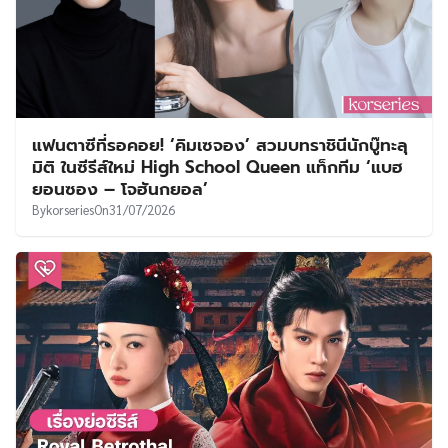
แฟนตาซีที่รอคอย! ‘คิมเซจอง’ สวมบทราชินีนักบู๊ทะลุ
มิติ ในซีรีส์ใหม่ High School Queen แท็กทีม ‘แบฮ
ยอนซอง – โจฮันกยอล’
By
korseries
On
31/07/2026