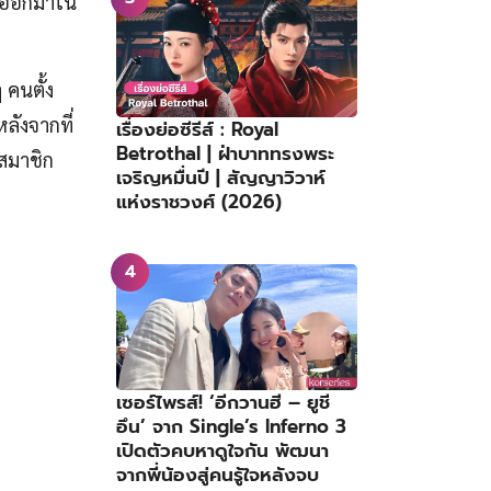
อยออกมาใน
 คนตั้ง
ลังจากที่
เรื่องย่อซีรีส์ : Royal
Betrothal | ฝ่าบาททรงพระ
นสมาชิก
เจริญหมื่นปี | สัญญาวิวาห์
แห่งราชวงศ์ (2026)
เซอร์ไพรส์! ‘อีกวานฮี – ยูชี
อึน’ จาก Single’s Inferno 3
เปิดตัวคบหาดูใจกัน พัฒนา
จากพี่น้องสู่คนรู้ใจหลังจบ