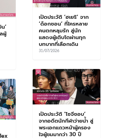
เปิดประวัติ ‘ฮเยริ’ จาก
‘ด็อกซอน’ ที่ใครหลาย
ิน’
คนตกหลุมรัก สู่นัก
ผู้
แสดงผู้เติบโตผ่านทุก
บทบาทที่เลือกเดิน
31/07/2026
เปิดประวัติ ‘โซจีซอบ’
จากอดีตนักกีฬาว่ายน้ำ สู่
พระเอกแถวหน้าผู้ครอง
ใจผู้ชมมากว่า 30 ปี
Flex