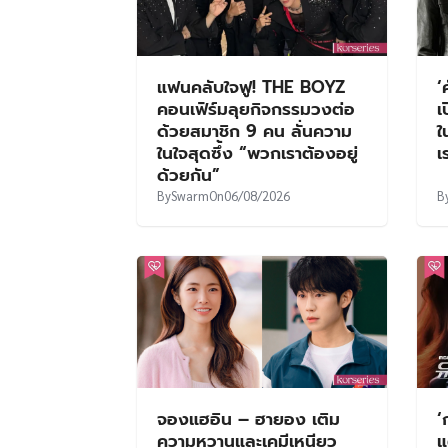
แฟนคลับใจฟู! THE BOYZ
‘
คอนเฟิร์มลุยกิจกรรมวงต่อ
เ
ด้วยสมาชิก 9 คน ลั่นความ
ใ
ในใจสุดซึ้ง “พวกเราต้องอยู่
เ
ด้วยกัน”
By
Swarm
On
06/08/2026
B
จองแฮอิน – ฮายอง เติม
‘
ความหวานและเคมีเหนียว
แ