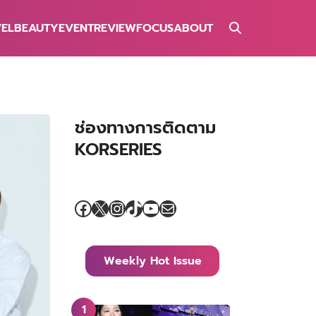
VEL
BEAUTY
EVENT
REVIEW
FOCUS
ABOUT
ช่องทางการติดตาม
KORSERIES
Facebook
X
Instagram
TikTok
YouTube
Mail
Weekly Hot Issue