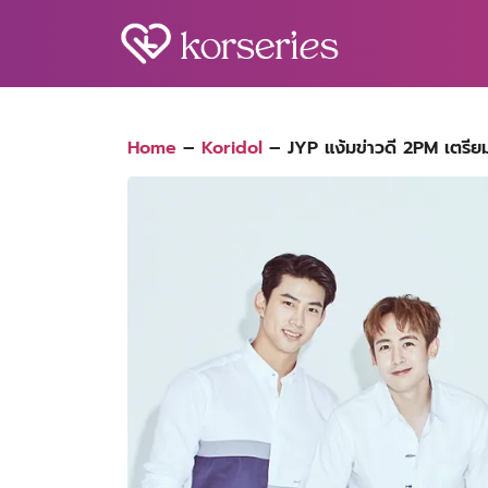
Skip
to
content
S
fo
Home
–
Koridol
–
JYP แง้มข่าวดี 2PM เตรี