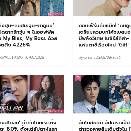
คังฮุน–คิมฮเยจุน–ชาอูมิน’
คอนเฟิร์มคัมแบ็ก! ‘คิมอูบ
ปิดฉากรักวุ่น ๆ ในออฟฟิศ
เตรียมสวมบทโค้ชเบสบอล
น My Bias, My Boss ด้วย
มีพลังวิเศษ ในซีรีส์กีฬา-
รตติ้ง 4.226%
แฟนตาซีเรื่องใหม่ ‘Gift’
y
SVVEET KIM
On
05/08/2026
By
korseries
On
05/08/2026
กงฮโยจิน’ นำทีมโกยเรตติ้ง
อันโบฮยอน อัปเกรดเป็น
ตะ 8.0% ตั้งแต่สัปดาห์แรก
ตำรวจสายสืบเต็มตัวใน 