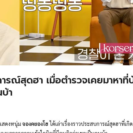
รณ์สุดฮา เมื่อตำรวจเคยมาหาที่บ
นบ้า
แสดงหนุ่ม
จองคยองโฮ
ได้เล่าเรื่องราวประสบการณ์สุดฮาที่เกิด