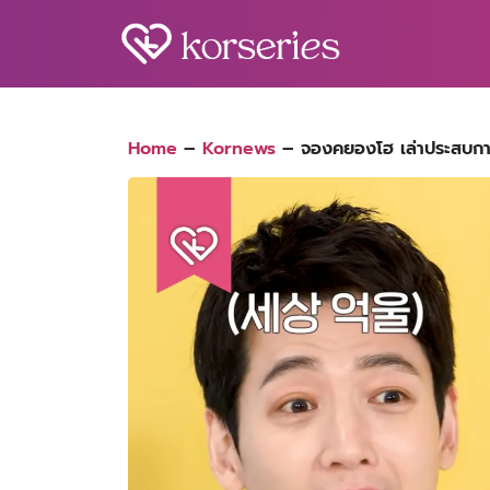
Skip
to
content
S
fo
Home
–
Kornews
–
จองคยองโฮ เล่าประสบการณ