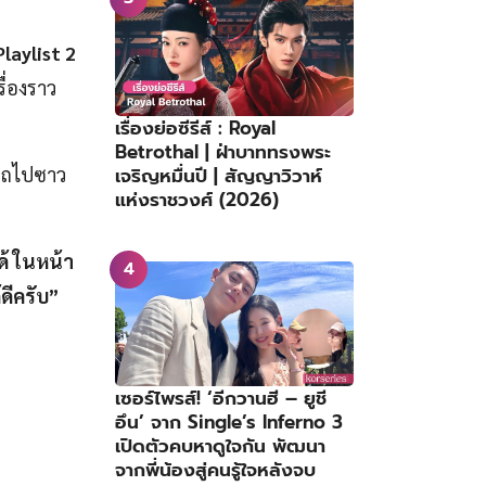
laylist 2
ื่องราว
เรื่องย่อซีรีส์ : Royal
Betrothal | ฝ่าบาททรงพระ
เจริญหมื่นปี | สัญญาวิวาห์
มารถไปซาว
แห่งราชวงศ์ (2026)
ด้ ในหน้า
ดีครับ”
เซอร์ไพรส์! ‘อีกวานฮี – ยูชี
อึน’ จาก Single’s Inferno 3
เปิดตัวคบหาดูใจกัน พัฒนา
จากพี่น้องสู่คนรู้ใจหลังจบ