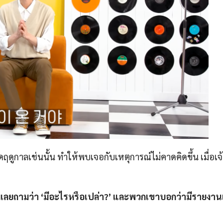
ิดฤดูกาลเช่นนั้น ทำให้พบเจอกับเหตุการณ์ไม่คาดคิดขึ้น เมื่อเจ้
 ผมเลยถามว่า ‘มีอะไรหรือเปล่า?’ และพวกเขาบอกว่ามีรายงาน