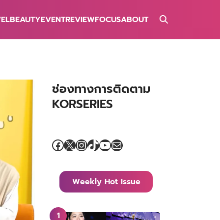
VEL
BEAUTY
EVENT
REVIEW
FOCUS
ABOUT
ช่องทางการติดตาม
KORSERIES
Facebook
X
Instagram
TikTok
YouTube
Mail
Weekly Hot Issue