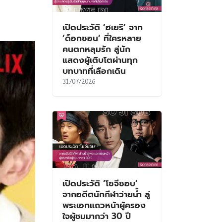
เปิดประวัติ ‘ฮเยริ’ จาก
‘ด็อกซอน’ ที่ใครหลาย
คนตกหลุมรัก สู่นัก
แสดงผู้เติบโตผ่านทุก
บทบาทที่เลือกเดิน
31/07/2026
เปิดประวัติ ‘โซจีซอบ’
จากอดีตนักกีฬาว่ายน้ำ สู่
พระเอกแถวหน้าผู้ครอง
ใจผู้ชมมากว่า 30 ปี