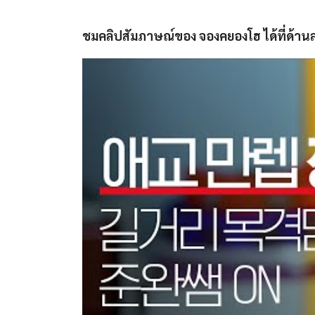
ชมคลิปสัมภาษณ์ของ จองคยองโฮ ได้ที่ด้านล่