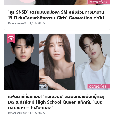
‘ยูริ SNSD’ เตรียมโบกมือลา SM หลังร่วมทางมานาน
19 ปี ยันยังคงทำกิจกรรม Girls’ Generation ต่อไป
By
korseries
On
31/07/2026
แฟนตาซีที่รอคอย! ‘คิมเซจอง’ สวมบทราชินีนักบู๊ทะลุ
มิติ ในซีรีส์ใหม่ High School Queen แท็กทีม ‘แบฮ
ยอนซอง – โจฮันกยอล’
By
korseries
On
31/07/2026