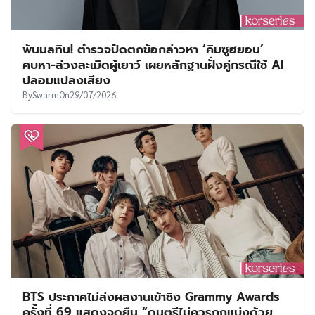
พ้นมลทิน! ตำรวจปัดตกข้อกล่าวหา ‘คิมซูฮยอน’
คบหา-ล่วงละเมิดผู้เยาว์ เผยหลักฐานฝั่งคู่กรณีใช้ AI
ปลอมแปลงเสียง
By
Swarm
On
29/07/2026
BTS ประกาศไม่ส่งผลงานเข้าชิง Grammy Awards
ครั้งที่ 69 แสดงจุดยืน “ดนตรีไม่ควรถูกแบ่งด้วย