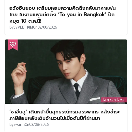
ฮวังอินยอบ เตรียมหอบความคิดถึงกลับมาหาแฟน
ไทย ในงานแฟนมีตติ้ง ‘To you in Bangkok’ ปัก
หมุด 10 ต.ค.นี้!
By
SVVEET KIM
On
02/08/2026
‘ชาอึนอู’ เดินหน้ายื่นอุทธรณ์กรมสรรพากร หลังชำระ
ภาษีย้อนหลังเต็มจำนวนไปเมื่อต้นปีที่ผ่านมา
By
Swarm
On
02/08/2026