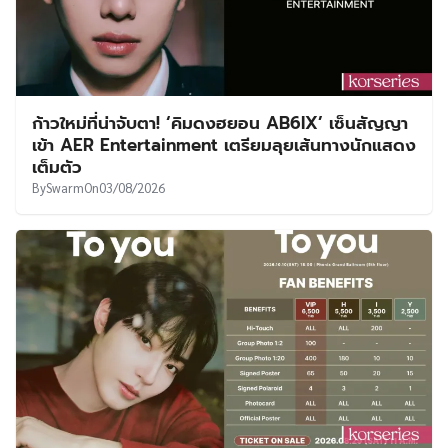
ก้าวใหม่ที่น่าจับตา! ‘คิมดงฮยอน AB6IX’ เซ็นสัญญา
เข้า AER Entertainment เตรียมลุยเส้นทางนักแสดง
เต็มตัว
By
Swarm
On
03/08/2026