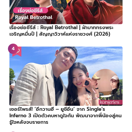
เรื่องย่อซีรีส์ : Royal Betrothal | ฝ่าบาททรงพระ
เจริญหมื่นปี | สัญญาวิวาห์แห่งราชวงศ์ (2026)
เซอร์ไพรส์! ‘อีกวานฮี – ยูชีอึน’ จาก Single’s
Inferno 3 เปิดตัวคบหาดูใจกัน พัฒนาจากพี่น้องสู่คน
รู้ใจหลังจบรายการ