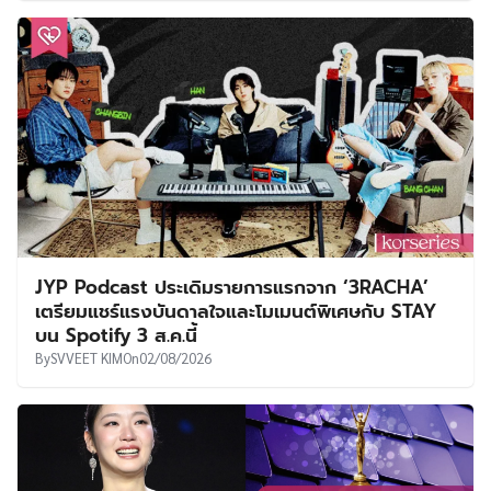
JYP Podcast ประเดิมรายการแรกจาก ‘3RACHA’
เตรียมแชร์แรงบันดาลใจและโมเมนต์พิเศษกับ STAY
บน Spotify 3 ส.ค.นี้
By
SVVEET KIM
On
02/08/2026