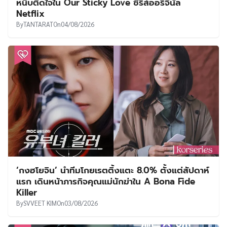
หนึบติดใจใน Our Sticky Love ซีรีส์ออริจินัล
Netflix
By
TANTARAT
On
04/08/2026
‘กงฮโยจิน’ นำทีมโกยเรตติ้งแตะ 8.0% ตั้งแต่สัปดาห์
แรก เดินหน้าภารกิจคุณแม่นักฆ่าใน A Bona Fide
Killer
By
SVVEET KIM
On
03/08/2026