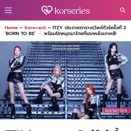
Skip
to
content
Search
Home
–
Korevent
–
ITZY ประกาศตารางเวิลด์ทัวร์ครั้งที่ 2
for:
‘BORN TO BE’ ⋯ พร้อมปักหมุดมาไทยที่แรกหลังเกาหลี!
MA
ES
CT
EL
UTY
T
EW
US