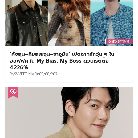
‘คังฮุน–คิมฮเยจุน–ชาอูมิน’ เปิดฉากรักวุ่น ๆ ใน
ออฟฟิศ ใน My Bias, My Boss ด้วยเรตติ้ง
4.226%
By
SVVEET KIM
On
05/08/2026