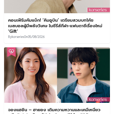
คอนเฟิร์มคัมแบ็ก! ‘คิมอูบิน’ เตรียมสวมบทโค้ช
เบสบอลผู้มีพลังวิเศษ ในซีรีส์กีฬา-แฟนตาซีเรื่องใหม่
‘Gift’
By
korseries
On
05/08/2026
จองแฮอิน – ฮายอง เติมความหวานและเคมีเหนียว