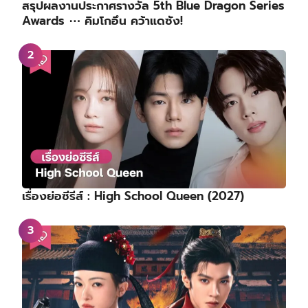
สรุปผลงานประกาศรางวัล 5th Blue Dragon Series
Awards ⋯ คิมโกอึน คว้าแดซัง!
เรื่องย่อซีรีส์ : High School Queen (2027)