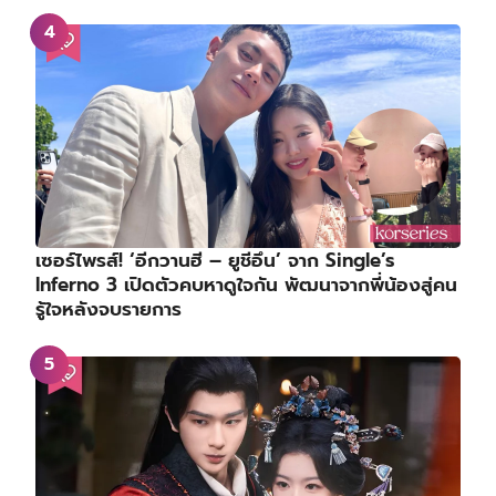
เซอร์ไพรส์! ‘อีกวานฮี – ยูชีอึน’ จาก Single’s
Inferno 3 เปิดตัวคบหาดูใจกัน พัฒนาจากพี่น้องสู่คน
รู้ใจหลังจบรายการ