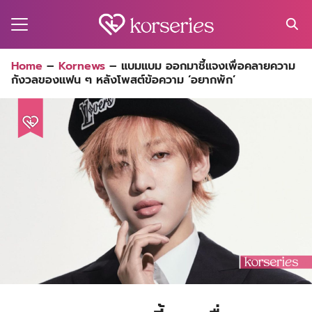
Skip
to
content
Search
Home
–
Kornews
–
แบมแบม ออกมาชี้แจงเพื่อคลายความ
for:
กังวลของแฟน ๆ หลังโพสต์ข้อความ ‘อยากพัก’
MA
ES
CT
EL
UTY
T
EW
US