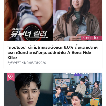
‘กงฮโยจิน’ นำทีมโกยเรตติ้งแตะ 8.0% ตั้งแต่สัปดาห์
แรก เดินหน้าภารกิจคุณแม่นักฆ่าใน A Bona Fide
Killer
By
SVVEET KIM
On
03/08/2026