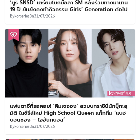
‘ยูริ SNSD’ เตรียมโบกมือลา SM หลังร่วมทางมานาน
19 ปี ยันยังคงทำกิจกรรม Girls’ Generation ต่อไป
By
korseries
On
31/07/2026
แฟนตาซีที่รอคอย! ‘คิมเซจอง’ สวมบทราชินีนักบู๊ทะลุ
มิติ ในซีรีส์ใหม่ High School Queen แท็กทีม ‘แบฮ
ยอนซอง – โจฮันกยอล’
By
korseries
On
31/07/2026