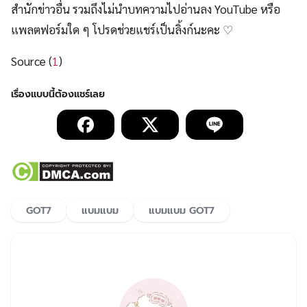
สำนักข่าวอื่น รวมถึงไม่นำบทความไปอ่านลง YouTube หรือ
แพลตฟอร์มใด ๆ โปรดช่วยแชร์เป็นลิ้งก์นะคะ ♡
Source (
1
)
GOT7
แบมแบม
แบมแบม GOT7