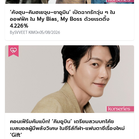
‘คังฮุน–คิมฮเยจุน–ชาอูมิน’ เปิดฉากรักวุ่น ๆ ใน
ออฟฟิศ ใน My Bias, My Boss ด้วยเรตติ้ง
4.226%
By
SVVEET KIM
On
05/08/2026
คอนเฟิร์มคัมแบ็ก! ‘คิมอูบิน’ เตรียมสวมบทโค้ช
เบสบอลผู้มีพลังวิเศษ ในซีรีส์กีฬา-แฟนตาซีเรื่องใหม่
‘Gift’