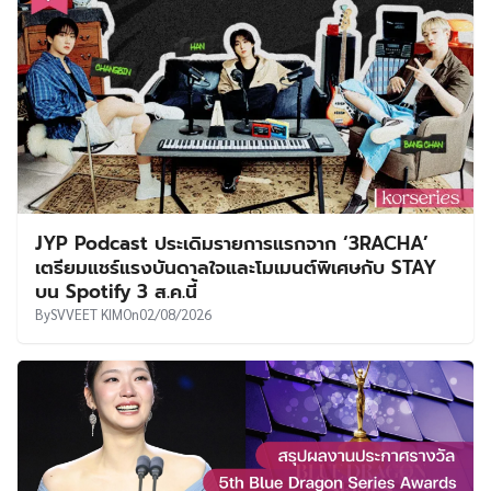
JYP Podcast ประเดิมรายการแรกจาก ‘3RACHA’
เตรียมแชร์แรงบันดาลใจและโมเมนต์พิเศษกับ STAY
บน Spotify 3 ส.ค.นี้
By
SVVEET KIM
On
02/08/2026