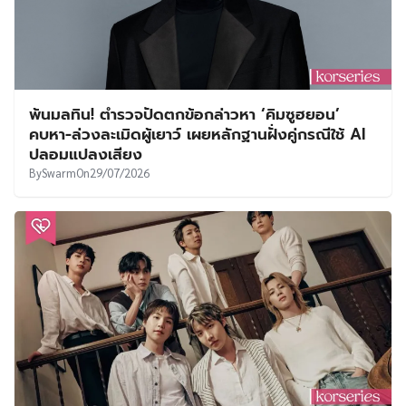
พ้นมลทิน! ตำรวจปัดตกข้อกล่าวหา ‘คิมซูฮยอน’
คบหา-ล่วงละเมิดผู้เยาว์ เผยหลักฐานฝั่งคู่กรณีใช้ AI
ปลอมแปลงเสียง
By
Swarm
On
29/07/2026