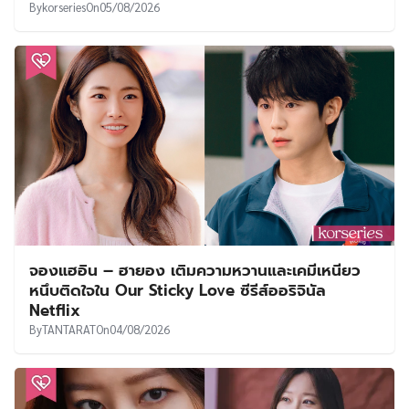
By
korseries
On
05/08/2026
จองแฮอิน – ฮายอง เติมความหวานและเคมีเหนียว
หนึบติดใจใน Our Sticky Love ซีรีส์ออริจินัล
Netflix
By
TANTARAT
On
04/08/2026