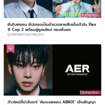
อันโบฮยอน อัปเกรดเป็นตำรวจสายสืบเต็มตัวใน Flex
X Cop 2 พร้อมคู่หูคนใหม่ จองอึนแช
By
TANTARAT
On
03/08/2026
ก้าวใหม่ที่น่าจับตา! ‘คิมดงฮยอน AB6IX’ เซ็นสัญญา