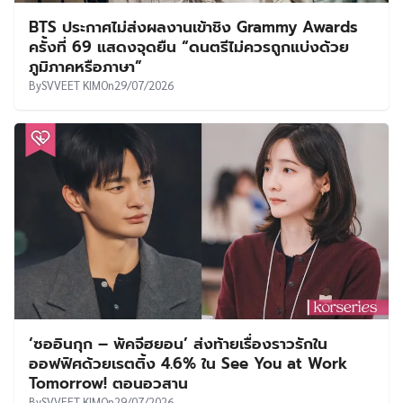
BTS ประกาศไม่ส่งผลงานเข้าชิง Grammy Awards
ครั้งที่ 69 แสดงจุดยืน “ดนตรีไม่ควรถูกแบ่งด้วย
ภูมิภาคหรือภาษา”
By
SVVEET KIM
On
29/07/2026
‘ซออินกุก – พัคจีฮยอน’ ส่งท้ายเรื่องราวรักใน
ออฟฟิศด้วยเรตติ้ง 4.6% ใน See You at Work
Tomorrow! ตอนอวสาน
By
SVVEET KIM
On
29/07/2026