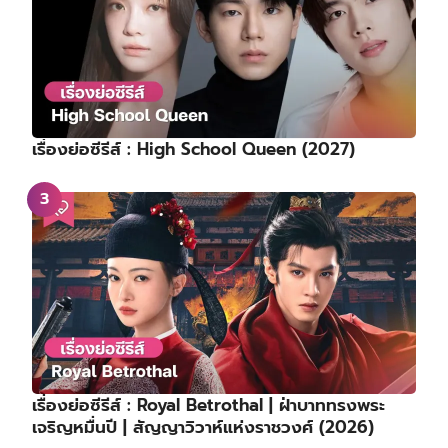
เรื่องย่อซีรีส์ : High School Queen (2027)
เรื่องย่อซีรีส์ : Royal Betrothal | ฝ่าบาททรงพระ
เจริญหมื่นปี | สัญญาวิวาห์แห่งราชวงศ์ (2026)