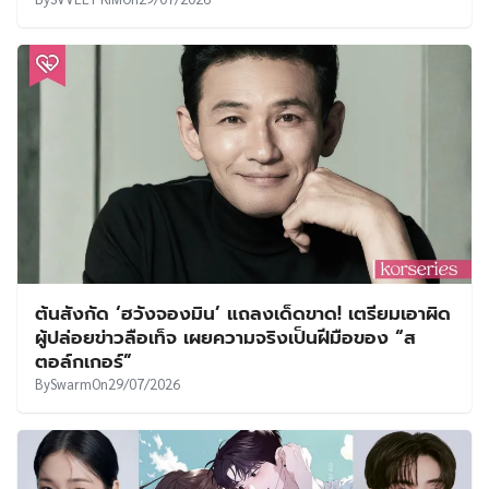
ต้นสังกัด ‘ฮวังจองมิน’ แถลงเด็ดขาด! เตรียมเอาผิด
ผู้ปล่อยข่าวลือเท็จ เผยความจริงเป็นฝีมือของ “ส
ตอล์กเกอร์”
By
Swarm
On
29/07/2026