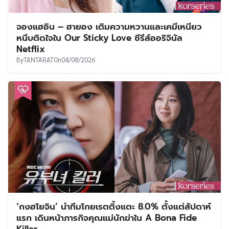
จองแฮอิน – ฮายอง เติมความหวานและเคมีเหนียว
หนึบติดใจใน Our Sticky Love ซีรีส์ออริจินัล
Netflix
By
TANTARAT
On
04/08/2026
‘กงฮโยจิน’ นำทีมโกยเรตติ้งแตะ 8.0% ตั้งแต่สัปดาห์
แรก เดินหน้าภารกิจคุณแม่นักฆ่าใน A Bona Fide