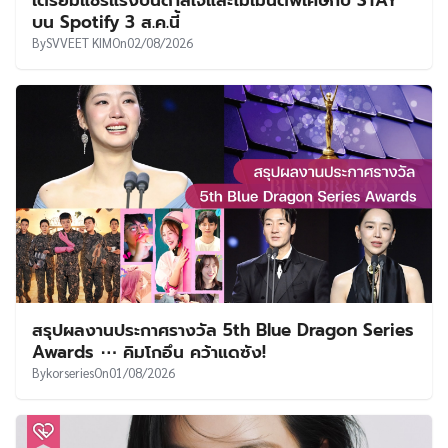
บน Spotify 3 ส.ค.นี้
By
SVVEET KIM
On
02/08/2026
สรุปผลงานประกาศรางวัล 5th Blue Dragon Series
Awards ⋯ คิมโกอึน คว้าแดซัง!
By
korseries
On
01/08/2026