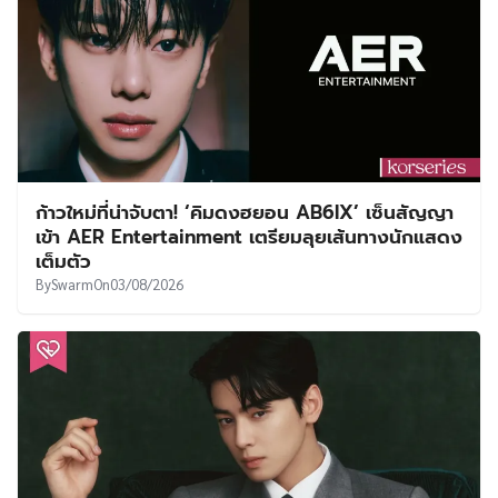
ก้าวใหม่ที่น่าจับตา! ‘คิมดงฮยอน AB6IX’ เซ็นสัญญา
เข้า AER Entertainment เตรียมลุยเส้นทางนักแสดง
เต็มตัว
By
Swarm
On
03/08/2026