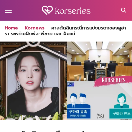
Skip
to
content
Search
Home
–
Kornews
–
ศาลตัดสินกรณีการแบ่งมรดกของคูฮา
for:
รา ระหว่างฝั่งพ่อ-พี่ชาย และ ฝั่งแม่
MA
ES
CT
EL
UTY
T
EW
US