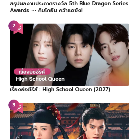
สรุปผลงานประกาศรางวัล 5th Blue Dragon Series
Awards ⋯ คิมโกอึน คว้าแดซัง!
เรื่องย่อซีรีส์ : High School Queen (2027)