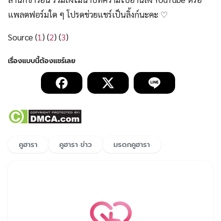
แพลตฟอร์มใด ๆ โปรดช่วยแชร์เป็นลิ้งก์นะคะ ♡
Source (
1
) (
2
) (
3
)
คูฮารา
คูฮารา ข่าว
มรดกคูฮารา