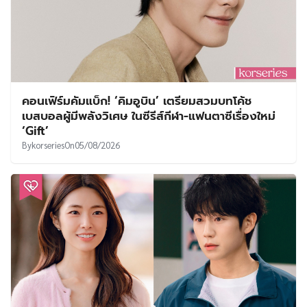
คอนเฟิร์มคัมแบ็ก! ‘คิมอูบิน’ เตรียมสวมบทโค้ช
เบสบอลผู้มีพลังวิเศษ ในซีรีส์กีฬา-แฟนตาซีเรื่องใหม่
‘Gift’
By
korseries
On
05/08/2026