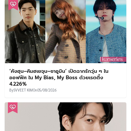
‘คังฮุน–คิมฮเยจุน–ชาอูมิน’ เปิดฉากรักวุ่น ๆ ใน
ออฟฟิศ ใน My Bias, My Boss ด้วยเรตติ้ง
4.226%
By
SVVEET KIM
On
05/08/2026