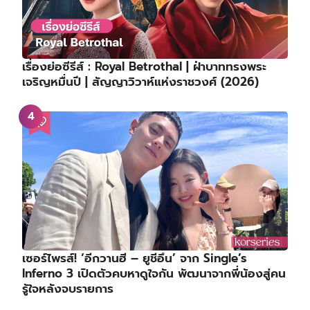
เรื่องย่อซีรีส์ : Royal Betrothal | ฝ่าบาททรงพระ
เจริญหมื่นปี | สัญญาวิวาห์แห่งราชวงศ์ (2026)
เซอร์ไพรส์! ‘อีกวานฮี – ยูชีอึน’ จาก Single’s
Inferno 3 เปิดตัวคบหาดูใจกัน พัฒนาจากพี่น้องสู่คน
รู้ใจหลังจบรายการ