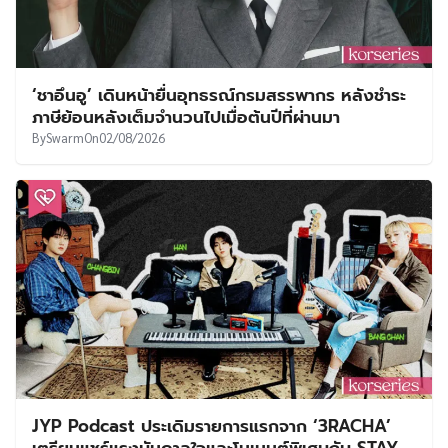
‘ชาอึนอู’ เดินหน้ายื่นอุทธรณ์กรมสรรพากร หลังชำระ
ภาษีย้อนหลังเต็มจำนวนไปเมื่อต้นปีที่ผ่านมา
By
Swarm
On
02/08/2026
JYP Podcast ประเดิมรายการแรกจาก ‘3RACHA’
เตรียมแชร์แรงบันดาลใจและโมเมนต์พิเศษกับ STAY