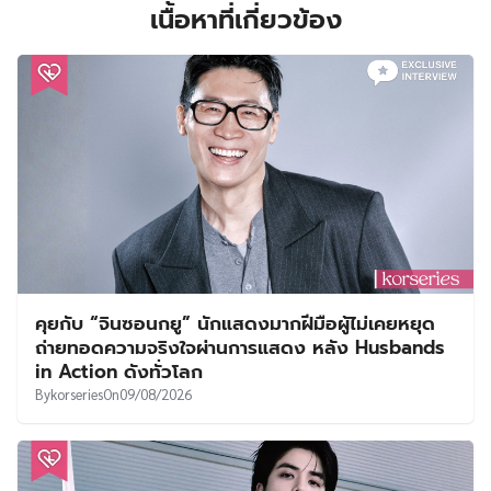
เนื้อหาที่เกี่ยวข้อง
คุยกับ “จินซอนกยู” นักแสดงมากฝีมือผู้ไม่เคยหยุด
ถ่ายทอดความจริงใจผ่านการแสดง หลัง Husbands
in Action ดังทั่วโลก
By
korseries
On
09/08/2026