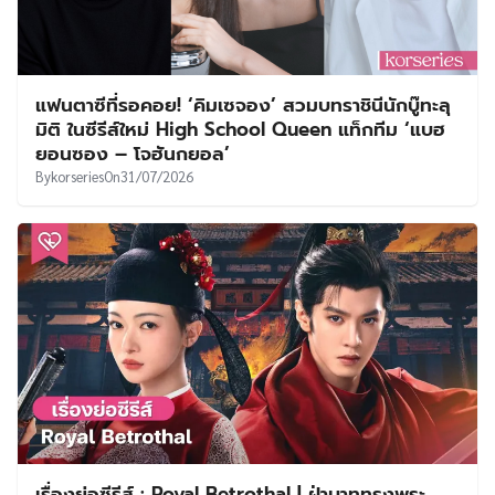
แฟนตาซีที่รอคอย! ‘คิมเซจอง’ สวมบทราชินีนักบู๊ทะลุ
มิติ ในซีรีส์ใหม่ High School Queen แท็กทีม ‘แบฮ
ยอนซอง – โจฮันกยอล’
By
korseries
On
31/07/2026
เรื่องย่อซีรีส์ : Royal Betrothal | ฝ่าบาททรงพระ