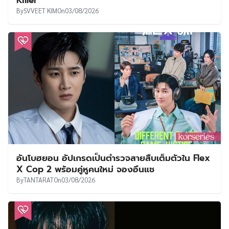
Killer
By
SVVEET KIM
On
03/08/2026
อันโบฮยอน อัปเกรดเป็นตำรวจสายสืบเต็มตัวใน Flex
X Cop 2 พร้อมคู่หูคนใหม่ จองอึนแช
By
TANTARAT
On
03/08/2026