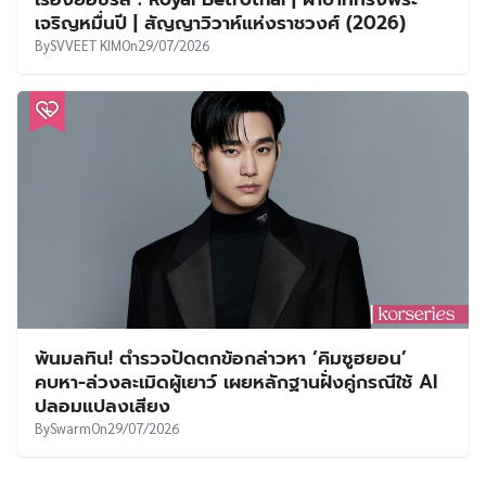
เจริญหมื่นปี | สัญญาวิวาห์แห่งราชวงศ์ (2026)
By
SVVEET KIM
On
29/07/2026
พ้นมลทิน! ตำรวจปัดตกข้อกล่าวหา ‘คิมซูฮยอน’
คบหา-ล่วงละเมิดผู้เยาว์ เผยหลักฐานฝั่งคู่กรณีใช้ AI
ปลอมแปลงเสียง
By
Swarm
On
29/07/2026