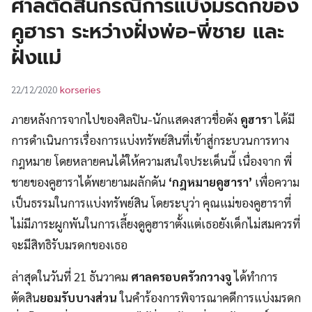
ศาลตัดสินกรณีการแบ่งมรดกของ
UT
คูฮารา ระหว่างฝั่งพ่อ-พี่ชาย และ
ฝั่งแม่
korseries
22/12/2020
ภายหลังการจากไปของศิลปิน-นักแสดงสาวชื่อดัง
คูฮาร
า ได้มี
การดำเนินการเรื่องการแบ่งทรัพย์สินที่เข้าสู่กระบวนการทาง
กฎหมาย โดยหลายคนได้ให้ความสนใจประเด็นนี้ เนื่องจาก พี่
ชายของคูฮาราได้พยายามผลักดัน
‘กฎหมายคูฮารา’
เพื่อความ
เป็นธรรมในการแบ่งทรัพย์สิน โดยระบุว่า คุณแม่ของคูฮาราที่
ไม่มีภาระผูกพันในการเลี้ยงดูคูฮาราตั้งแต่เธอยังเด็กไม่สมควรที่
จะมีสิทธิรับมรดกของเธอ
ล่าสุดในวันที่ 21 ธันวาคม
ศาลครอบครัวกวางจู
ได้ทำการ
ตัดสิน
ยอมรับบางส่วน
ในคำร้องการพิจารณาคดีการแบ่งมรดก