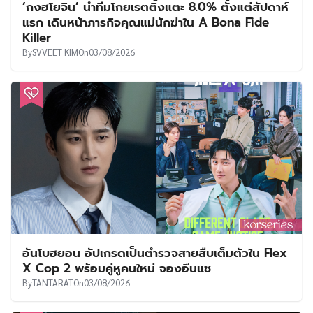
‘กงฮโยจิน’ นำทีมโกยเรตติ้งแตะ 8.0% ตั้งแต่สัปดาห์
แรก เดินหน้าภารกิจคุณแม่นักฆ่าใน A Bona Fide
Killer
By
SVVEET KIM
On
03/08/2026
อันโบฮยอน อัปเกรดเป็นตำรวจสายสืบเต็มตัวใน Flex
X Cop 2 พร้อมคู่หูคนใหม่ จองอึนแช
By
TANTARAT
On
03/08/2026