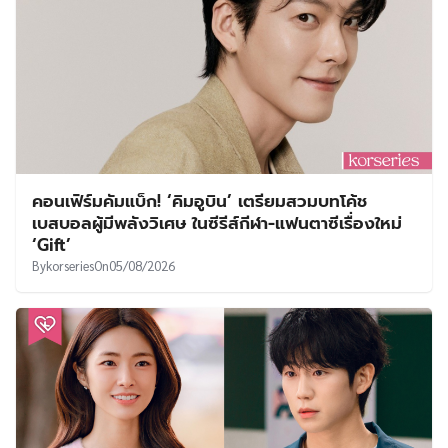
คอนเฟิร์มคัมแบ็ก! ‘คิมอูบิน’ เตรียมสวมบทโค้ช
เบสบอลผู้มีพลังวิเศษ ในซีรีส์กีฬา-แฟนตาซีเรื่องใหม่
‘Gift’
By
korseries
On
05/08/2026