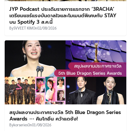
JYP Podcast ประเดิมรายการแรกจาก ‘3RACHA’
เตรียมแชร์แรงบันดาลใจและโมเมนต์พิเศษกับ STAY
บน Spotify 3 ส.ค.นี้
By
SVVEET KIM
On
02/08/2026
สรุปผลงานประกาศรางวัล 5th Blue Dragon Series
Awards ⋯ คิมโกอึน คว้าแดซัง!
By
korseries
On
01/08/2026