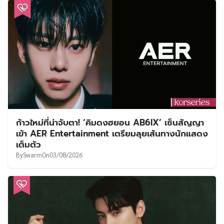
ก้าวใหม่ที่น่าจับตา! ‘คิมดงฮยอน AB6IX’ เซ็นสัญญา
เข้า AER Entertainment เตรียมลุยเส้นทางนักแสดง
เต็มตัว
By
Swarm
On
03/08/2026