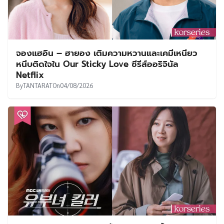
จองแฮอิน – ฮายอง เติมความหวานและเคมีเหนียว
หนึบติดใจใน Our Sticky Love ซีรีส์ออริจินัล
Netflix
By
TANTARAT
On
04/08/2026