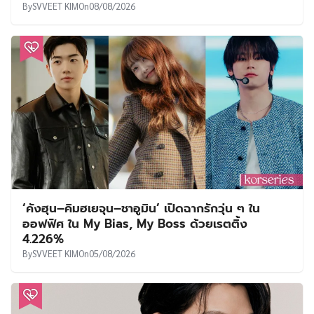
By
SVVEET KIM
On
08/08/2026
‘คังฮุน–คิมฮเยจุน–ชาอูมิน’ เปิดฉากรักวุ่น ๆ ใน
ออฟฟิศ ใน My Bias, My Boss ด้วยเรตติ้ง
4.226%
By
SVVEET KIM
On
05/08/2026