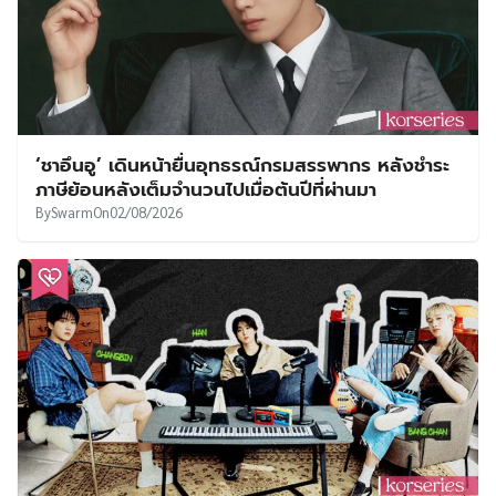
‘ชาอึนอู’ เดินหน้ายื่นอุทธรณ์กรมสรรพากร หลังชำระ
ภาษีย้อนหลังเต็มจำนวนไปเมื่อต้นปีที่ผ่านมา
By
Swarm
On
02/08/2026