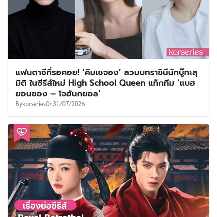
แฟนตาซีที่รอคอย! ‘คิมเซจอง’ สวมบทราชินีนักบู๊ทะลุ
มิติ ในซีรีส์ใหม่ High School Queen แท็กทีม ‘แบฮ
ยอนซอง – โจฮันกยอล’
By
korseries
On
31/07/2026