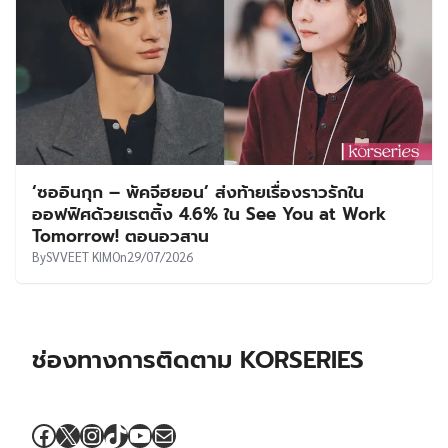
‘ซออินกุก – พัคจีฮยอน’ ส่งท้ายเรื่องราวรักใน
ออฟฟิศด้วยเรตติ้ง 4.6% ใน See You at Work
Tomorrow! ตอนอวสาน
By
SVVEET KIM
On
29/07/2026
ช่องทางการติดตาม KORSERIES
Facebook
X
Instagram
TikTok
YouTube
Mail