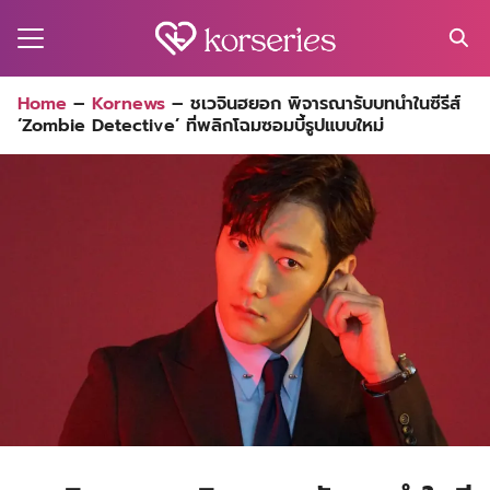
Skip
to
content
Search
Home
–
Kornews
–
ชเวจินฮยอก พิจารณารับบทนำในซีรีส์
for:
‘Zombie Detective’ ที่พลิกโฉมซอมบี้รูปแบบใหม่
MA
ES
CT
EL
UTY
T
EW
US