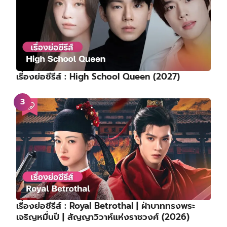
เรื่องย่อซีรีส์ : High School Queen (2027)
เรื่องย่อซีรีส์ : Royal Betrothal | ฝ่าบาททรงพระ
เจริญหมื่นปี | สัญญาวิวาห์แห่งราชวงศ์ (2026)