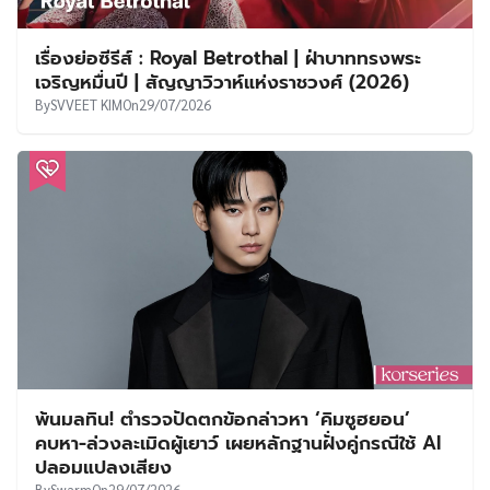
เรื่องย่อซีรีส์ : Royal Betrothal | ฝ่าบาททรงพระ
เจริญหมื่นปี | สัญญาวิวาห์แห่งราชวงศ์ (2026)
By
SVVEET KIM
On
29/07/2026
พ้นมลทิน! ตำรวจปัดตกข้อกล่าวหา ‘คิมซูฮยอน’
คบหา-ล่วงละเมิดผู้เยาว์ เผยหลักฐานฝั่งคู่กรณีใช้ AI
ปลอมแปลงเสียง
By
Swarm
On
29/07/2026