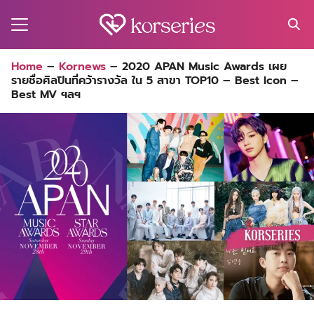
Skip
to
content
Search
Home
–
Kornews
–
2020 APAN Music Awards เผย
for:
รายชื่อศิลปินที่คว้ารางวัล ใน 5 สาขา TOP10 – Best Icon –
MA
Best MV ฯลฯ
ES
CT
EL
UTY
T
EW
US