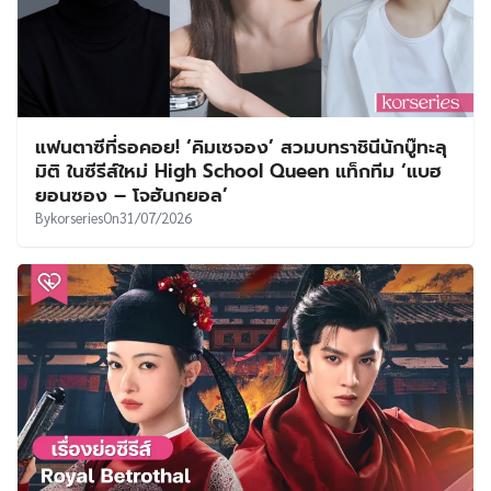
แฟนตาซีที่รอคอย! ‘คิมเซจอง’ สวมบทราชินีนักบู๊ทะลุ
มิติ ในซีรีส์ใหม่ High School Queen แท็กทีม ‘แบฮ
ยอนซอง – โจฮันกยอล’
By
korseries
On
31/07/2026