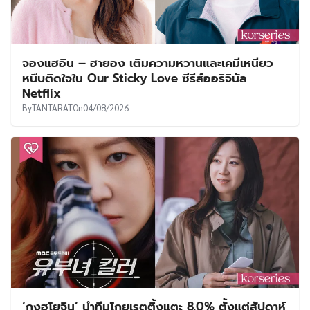
จองแฮอิน – ฮายอง เติมความหวานและเคมีเหนียว
หนึบติดใจใน Our Sticky Love ซีรีส์ออริจินัล
Netflix
By
TANTARAT
On
04/08/2026
‘กงฮโยจิน’ นำทีมโกยเรตติ้งแตะ 8.0% ตั้งแต่สัปดาห์