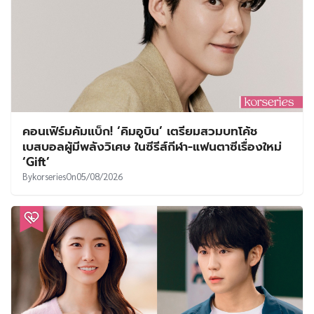
คอนเฟิร์มคัมแบ็ก! ‘คิมอูบิน’ เตรียมสวมบทโค้ช
เบสบอลผู้มีพลังวิเศษ ในซีรีส์กีฬา-แฟนตาซีเรื่องใหม่
‘Gift’
By
korseries
On
05/08/2026