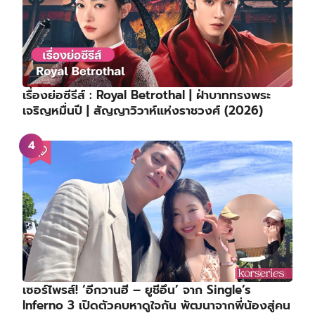
เรื่องย่อซีรีส์ : Royal Betrothal | ฝ่าบาททรงพระ
เจริญหมื่นปี | สัญญาวิวาห์แห่งราชวงศ์ (2026)
เซอร์ไพรส์! ‘อีกวานฮี – ยูชีอึน’ จาก Single’s
Inferno 3 เปิดตัวคบหาดูใจกัน พัฒนาจากพี่น้องสู่คน