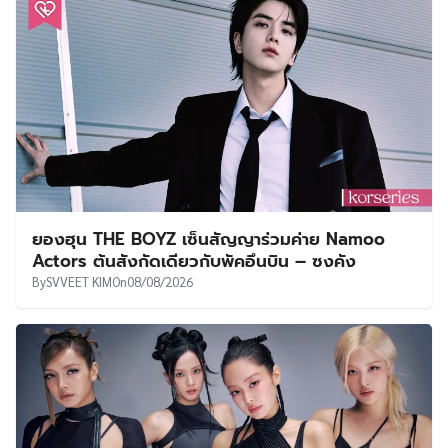
ยองฮุน THE BOYZ เซ็นสัญญาร่วมค่าย Namoo
Actors ต้นสังกัดเดียวกับพัคอึนบิน – ซงคัง
By
SVVEET KIM
On
08/08/2026