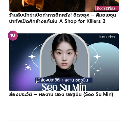
ร้านลับนักฆ่าเปิดทำการอีกครั้ง! อีดงอุค – คิมฮเยจุน
นำทัพเปิดศึกล้างแค้นใน A Shop for Killers 2
ส่องประวัติ – ผลงาน ของ ซอซูมิน (Seo Su Min)