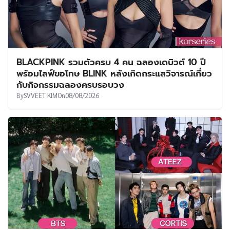
BLACKPINK รวมตัวครบ 4 คน ฉลองเดบิวต์ 10 ปี
พร้อมไลฟ์ขอโทษ BLINK หลังเกิดกระแสวิจารณ์เกี่ยว
กับกิจกรรมฉลองครบรอบวง
By
SVVEET KIM
On
08/08/2026