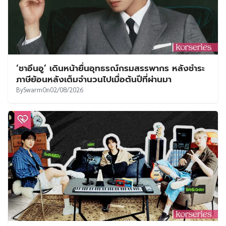
‘ชาอึนอู’ เดินหน้ายื่นอุทธรณ์กรมสรรพากร หลังชำระ
ภาษีย้อนหลังเต็มจำนวนไปเมื่อต้นปีที่ผ่านมา
By
Swarm
On
02/08/2026