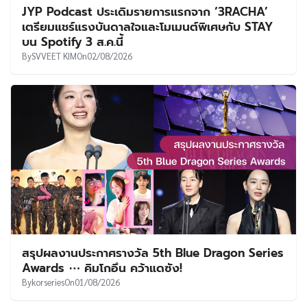
JYP Podcast ประเดิมรายการแรกจาก ‘3RACHA’
เตรียมแชร์แรงบันดาลใจและโมเมนต์พิเศษกับ STAY
บน Spotify 3 ส.ค.นี้
By
SVVEET KIM
On
02/08/2026
สรุปผลงานประกาศรางวัล 5th Blue Dragon Series
Awards ⋯ คิมโกอึน คว้าแดซัง!
By
korseries
On
01/08/2026