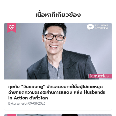
เนื้อหาที่เกี่ยวข้อง
คุยกับ “จินซอนกยู” นักแสดงมากฝีมือผู้ไม่เคยหยุด
ถ่ายทอดความจริงใจผ่านการแสดง หลัง Husbands
in Action ดังทั่วโลก
By
korseries
On
09/08/2026