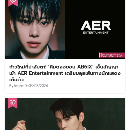
ก้าวใหม่ที่น่าจับตา! ‘คิมดงฮยอน AB6IX’ เซ็นสัญญา
เข้า AER Entertainment เตรียมลุยเส้นทางนักแสดง
เต็มตัว
By
Swarm
On
03/08/2026