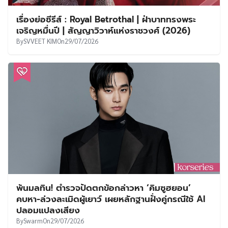
เรื่องย่อซีรีส์ : Royal Betrothal | ฝ่าบาททรงพระ
เจริญหมื่นปี | สัญญาวิวาห์แห่งราชวงศ์ (2026)
By
SVVEET KIM
On
29/07/2026
พ้นมลทิน! ตำรวจปัดตกข้อกล่าวหา ‘คิมซูฮยอน’
คบหา-ล่วงละเมิดผู้เยาว์ เผยหลักฐานฝั่งคู่กรณีใช้ AI
ปลอมแปลงเสียง
By
Swarm
On
29/07/2026