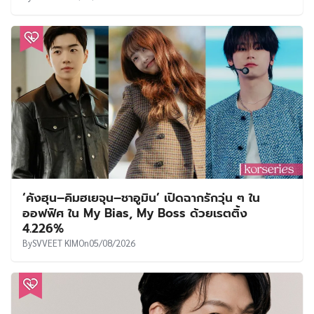
‘คังฮุน–คิมฮเยจุน–ชาอูมิน’ เปิดฉากรักวุ่น ๆ ใน
ออฟฟิศ ใน My Bias, My Boss ด้วยเรตติ้ง
4.226%
By
SVVEET KIM
On
05/08/2026