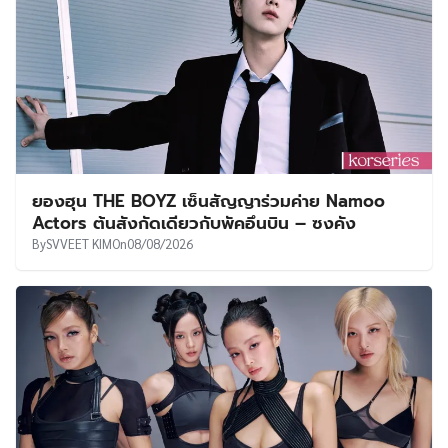
ยองฮุน THE BOYZ เซ็นสัญญาร่วมค่าย Namoo
Actors ต้นสังกัดเดียวกับพัคอึนบิน – ซงคัง
By
SVVEET KIM
On
08/08/2026