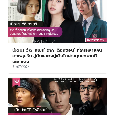
เปิดประวัติ ‘ฮเยริ’ จาก ‘ด็อกซอน’ ที่ใครหลายคน
ตกหลุมรัก สู่นักแสดงผู้เติบโตผ่านทุกบทบาทที่
เลือกเดิน
31/07/2026