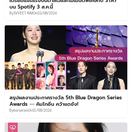
เตรียมแชร์แรงบันดาลใจและโมเมนต์พิเศษกับ STAY
บน Spotify 3 ส.ค.นี้
By
SVVEET KIM
On
02/08/2026
สรุปผลงานประกาศรางวัล 5th Blue Dragon Series
Awards ⋯ คิมโกอึน คว้าแดซัง!
By
korseries
On
01/08/2026