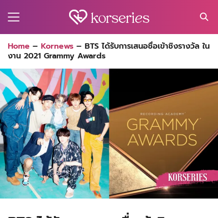
Skip
to
content
Search
Home
–
Kornews
–
BTS ได้รับการเสนอชื่อเข้าชิงรางวัล ใน
for:
งาน 2021 Grammy Awards
MA
ES
CT
EL
UTY
T
EW
US