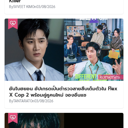
Killer
By
SVVEET KIM
On
03/08/2026
อันโบฮยอน อัปเกรดเป็นตำรวจสายสืบเต็มตัวใน Flex
X Cop 2 พร้อมคู่หูคนใหม่ จองอึนแช
By
TANTARAT
On
03/08/2026