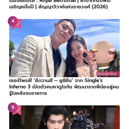
เรื่องย่อซีรีส์ : Royal Betrothal | ฝ่าบาททรงพระ
เจริญหมื่นปี | สัญญาวิวาห์แห่งราชวงศ์ (2026)
เซอร์ไพรส์! ‘อีกวานฮี – ยูชีอึน’ จาก Single’s
Inferno 3 เปิดตัวคบหาดูใจกัน พัฒนาจากพี่น้องสู่คน
รู้ใจหลังจบรายการ