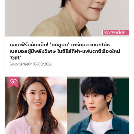
คอนเฟิร์มคัมแบ็ก! ‘คิมอูบิน’ เตรียมสวมบทโค้ช
เบสบอลผู้มีพลังวิเศษ ในซีรีส์กีฬา-แฟนตาซีเรื่องใหม่
‘Gift’
By
korseries
On
05/08/2026