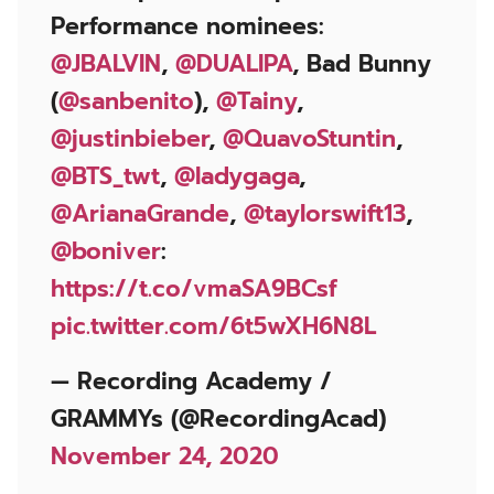
Performance nominees:
@JBALVIN
,
@DUALIPA
, Bad Bunny
(
@sanbenito
),
@Tainy
,
@justinbieber
,
@QuavoStuntin
,
@BTS_twt
,
@ladygaga
,
@ArianaGrande
,
@taylorswift13
,
@boniver
:
https://t.co/vmaSA9BCsf
pic.twitter.com/6t5wXH6N8L
— Recording Academy /
GRAMMYs (@RecordingAcad)
November 24, 2020