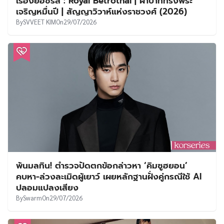
เรื่องย่อซีรีส์ : Royal Betrothal | ฝ่าบาททรงพระ
เจริญหมื่นปี | สัญญาวิวาห์แห่งราชวงศ์ (2026)
By
SVVEET KIM
On
29/07/2026
พ้นมลทิน! ตำรวจปัดตกข้อกล่าวหา ‘คิมซูฮยอน’
คบหา-ล่วงละเมิดผู้เยาว์ เผยหลักฐานฝั่งคู่กรณีใช้ AI
ปลอมแปลงเสียง
By
Swarm
On
29/07/2026