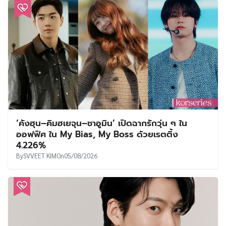
‘คังฮุน–คิมฮเยจุน–ชาอูมิน’ เปิดฉากรักวุ่น ๆ ใน
ออฟฟิศ ใน My Bias, My Boss ด้วยเรตติ้ง
4.226%
By
SVVEET KIM
On
05/08/2026