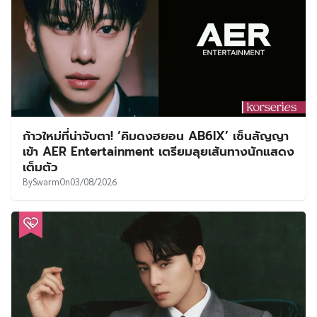
ก้าวใหม่ที่น่าจับตา! ‘คิมดงฮยอน AB6IX’ เซ็นสัญญา
เข้า AER Entertainment เตรียมลุยเส้นทางนักแสดง
เต็มตัว
By
Swarm
On
03/08/2026