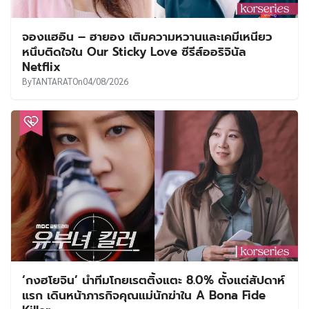
จองแฮอิน – ฮายอง เติมความหวานและเคมีเหนียว
หนึบติดใจใน Our Sticky Love ซีรีส์ออริจินัล
Netflix
By
TANTARAT
On
04/08/2026
‘กงฮโยจิน’ นำทีมโกยเรตติ้งแตะ 8.0% ตั้งแต่สัปดาห์
แรก เดินหน้าภารกิจคุณแม่นักฆ่าใน A Bona Fide