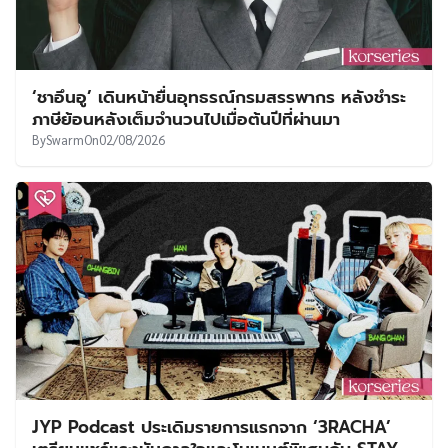
‘ชาอึนอู’ เดินหน้ายื่นอุทธรณ์กรมสรรพากร หลังชำระ
ภาษีย้อนหลังเต็มจำนวนไปเมื่อต้นปีที่ผ่านมา
By
Swarm
On
02/08/2026
JYP Podcast ประเดิมรายการแรกจาก ‘3RACHA’