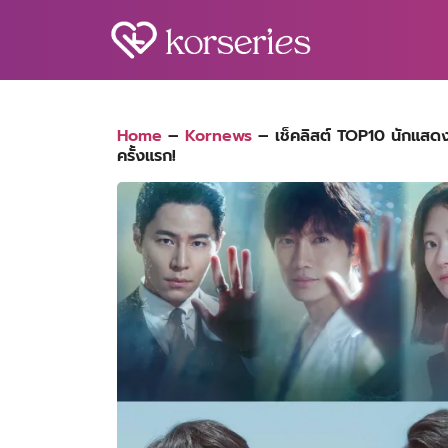
Skip
to
content
S
fo
Home
–
Kornews
–
เช็คลิสต์ TOP10 นักแสดง-ซ
ครั้งแรก!