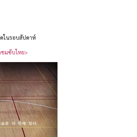
่สุดในรอบสัปดาห์
กชมซับไทย>