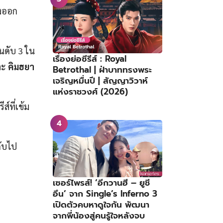
ลังออก
ันดับ 3 ใน
เรื่องย่อซีรีส์ : Royal
ละ
คิมฮยา
Betrothal | ฝ่าบาททรงพระ
เจริญหมื่นปี | สัญญาวิวาห์
แห่งราชวงศ์ (2026)
์ที่เข้ม
ดับไป
เซอร์ไพรส์! ‘อีกวานฮี – ยูชี
อึน’ จาก Single’s Inferno 3
เปิดตัวคบหาดูใจกัน พัฒนา
จากพี่น้องสู่คนรู้ใจหลังจบ