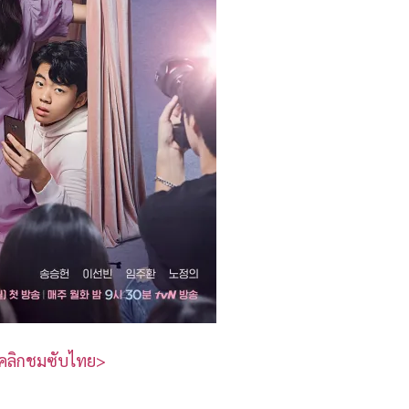
คลิกชมซับไทย>