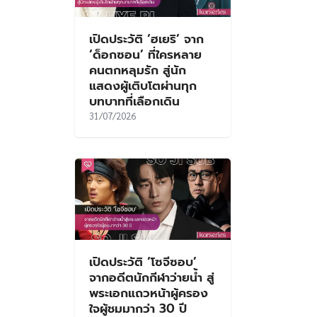
เปิดประวัติ ‘ฮเยริ’ จาก
‘ด็อกซอน’ ที่ใครหลาย
คนตกหลุมรัก สู่นัก
แสดงผู้เติบโตผ่านทุก
บทบาทที่เลือกเดิน
31/07/2026
เปิดประวัติ ‘โซจีซอบ’
จากอดีตนักกีฬาว่ายน้ำ สู่
พระเอกแถวหน้าผู้ครอง
ใจผู้ชมมากว่า 30 ปี