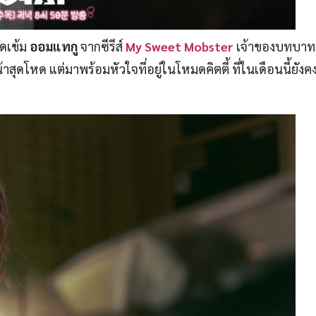
าดเข้ม
ออมแทกู
จากซีรีส์
My Sweet Mobster
เจ้าของบทบา
้าสุดโหด แต่มาพร้อมหัวใจที่อยู่ในโหมดคิตตี้ ที่ในเดือนนี้ยั