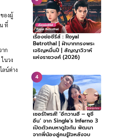
ของผู้
 ที่
เรื่องย่อซีรีส์ : Royal
Betrothal | ฝ่าบาททรงพระ
เจริญหมื่นปี | สัญญาวิวาห์
จาก
แห่งราชวงศ์ (2026)
a
ในวง
ลน์ต่าง
เซอร์ไพรส์! ‘อีกวานฮี – ยูชี
อึน’ จาก Single’s Inferno 3
เปิดตัวคบหาดูใจกัน พัฒนา
จากพี่น้องสู่คนรู้ใจหลังจบ