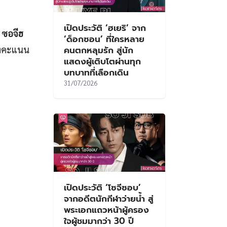
เปิดประวัติ ‘ฮเยริ’ จาก
ท
ซอจีฮ
‘ด็อกซอน’ ที่ใครหลาย
คนตกหลุมรัก สู่นัก
งคงคะแนน
แสดงผู้เติบโตผ่านทุก
บทบาทที่เลือกเดิน
31/07/2026
เปิดประวัติ ‘โซจีซอบ’
จากอดีตนักกีฬาว่ายน้ำ สู่
พระเอกแถวหน้าผู้ครอง
ใจผู้ชมมากว่า 30 ปี