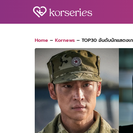
Skip
to
content
S
fo
Home
–
Kornews
–
TOP30 อันดับนักแสดงเกา