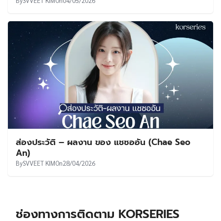
By
SVVEET KIM
On
04/05/2026
ส่องประวัติ – ผลงาน ของ แชซออัน (Chae Seo
An)
By
SVVEET KIM
On
28/04/2026
ช่องทางการติดตาม KORSERIES