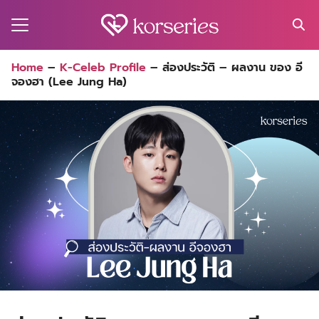
Skip
to
content
Search
Home
–
K-Celeb Profile
–
ส่องประวัติ – ผลงาน ของ อี
for:
จองฮา (Lee Jung Ha)
MA
ES
CT
EL
UTY
T
EW
US