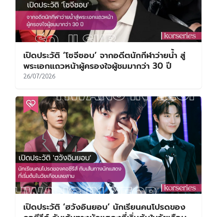
เปิดประวัติ ‘โซจีซอบ’ จากอดีตนักกีฬาว่ายน้ำ สู่
พระเอกแถวหน้าผู้ครองใจผู้ชมมากว่า 30 ปี
26/07/2026
เปิดประวัติ ‘ฮวังอินยอบ’ นักเรียนคนโปรดของ