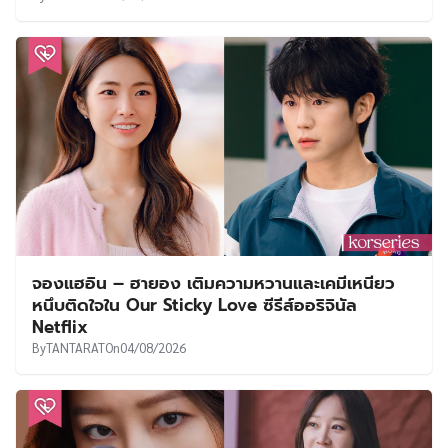
จองแฮอิน – ฮายอง เติมความหวานและเคมีเหนียว
หนึบติดใจใน Our Sticky Love ซีรีส์ออริจินัล
Netflix
By
TANTARAT
On
04/08/2026