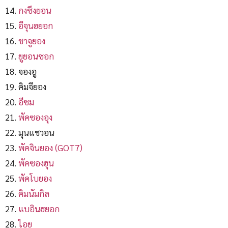
กงซึงยอน
อีจุนฮยอก
ชาจูยอง
ยูยอนซอก
จองอู
คิมจียอง
อีซม
พัคซองอุง
มุนแชวอน
พัคจินยอง (GOT7)
พัคซองฮุน
พัคโบยอง
คิมนัมกิล
แบอินฮยอก
ไอยู