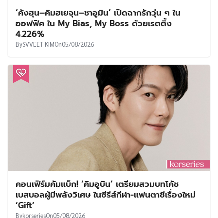
‘คังฮุน–คิมฮเยจุน–ชาอูมิน’ เปิดฉากรักวุ่น ๆ ใน
ออฟฟิศ ใน My Bias, My Boss ด้วยเรตติ้ง
4.226%
By
SVVEET KIM
On
05/08/2026
คอนเฟิร์มคัมแบ็ก! ‘คิมอูบิน’ เตรียมสวมบทโค้ช
เบสบอลผู้มีพลังวิเศษ ในซีรีส์กีฬา-แฟนตาซีเรื่องใหม่
‘Gift’
By
korseries
On
05/08/2026