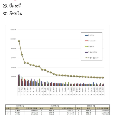
อีดงฮวี
อีซอจิน