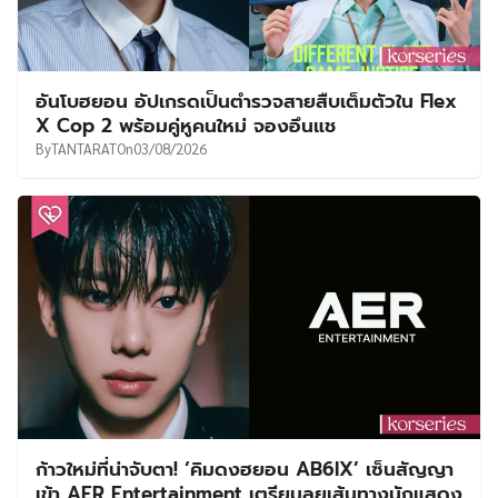
อันโบฮยอน อัปเกรดเป็นตำรวจสายสืบเต็มตัวใน Flex
X Cop 2 พร้อมคู่หูคนใหม่ จองอึนแช
By
TANTARAT
On
03/08/2026
ก้าวใหม่ที่น่าจับตา! ‘คิมดงฮยอน AB6IX’ เซ็นสัญญา
เข้า AER Entertainment เตรียมลุยเส้นทางนักแสดง