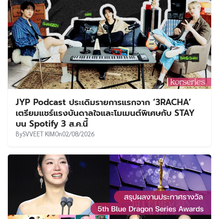
JYP Podcast ประเดิมรายการแรกจาก ‘3RACHA’
เตรียมแชร์แรงบันดาลใจและโมเมนต์พิเศษกับ STAY
บน Spotify 3 ส.ค.นี้
By
SVVEET KIM
On
02/08/2026