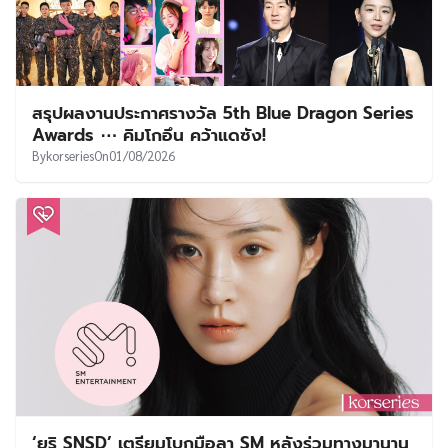
สรุปผลงานประกาศรางวัล 5th Blue Dragon Series
Awards ⋯ คิมโกอึน คว้าแดซัง!
By
korseries
On
01/08/2026
‘ยูริ SNSD’ เตรียมโบกมือลา SM หลังร่วมทางมานาน