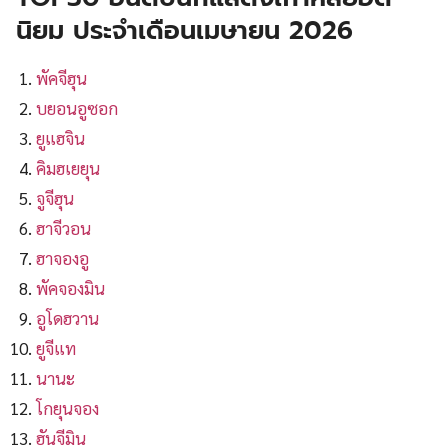
นิยม ประจำเดือนเมษายน 202
6
พัคจีฮุน
บยอนอูซอก
ยูแฮจิน
คิมฮเยยุน
จูจีฮุน
ฮาจีวอน
ฮาจองอู
พัคจองมิน
อูโดฮวาน
ยูจีแท
นานะ
โกยุนจอง
ฮันจีมิน