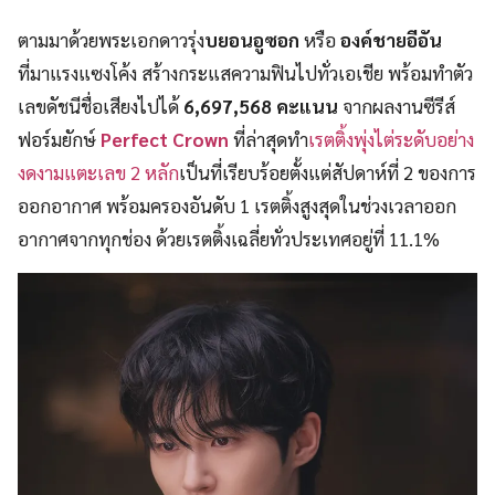
ตามมาด้วยพระเอกดาวรุ่ง
บยอนอูซอก
หรือ
องค์ชายอีอัน
ที่มาแรงแซงโค้ง สร้างกระแสความฟินไปทั่วเอเชีย พร้อมทำตัว
เลขดัชนีชื่อเสียงไปได้
6,697,568 คะแนน
จากผลงานซีรีส์
ฟอร์มยักษ์
Perfect Crown
ที่ล่าสุดทำ
เรตติ้งพุ่งไต่ระดับอย่าง
งดงามแตะเลข 2 หลัก
เป็นที่เรียบร้อยตั้งแต่สัปดาห์ที่ 2 ของการ
ออกอากาศ พร้อมครองอันดับ 1 เรตติ้งสูงสุดในช่วงเวลาออก
อากาศจากทุกช่อง ด้วยเรตติ้งเฉลี่ยทั่วประเทศอยู่ที่ 11.1%