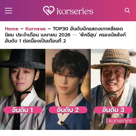
Skip
to
content
Search
Home
–
Kornews
–
TOP30 อันดับนักแสดงเกาหลียอด
for:
นิยม ประจำเดือน เมษายน 2026 ⋯ ‘พัคจีฮุน’ ครองบัลลังก์
MA
อันดับ 1 ต่อเนื่องเป็นเดือนที่ 2
ES
CT
EL
UTY
T
EW
US