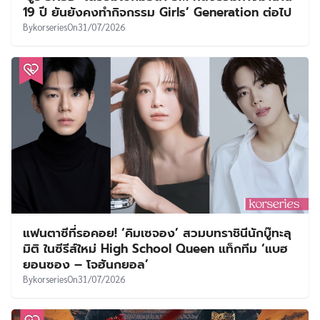
19 ปี ยันยังคงทำกิจกรรม Girls’ Generation ต่อไป
By
korseries
On
31/07/2026
แฟนตาซีที่รอคอย! ‘คิมเซจอง’ สวมบทราชินีนักบู๊ทะลุ
มิติ ในซีรีส์ใหม่ High School Queen แท็กทีม ‘แบฮ
ยอนซอง – โจฮันกยอล’
By
korseries
On
31/07/2026