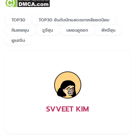
TOP30
TOP30 อันดับนักแสดงเกาหลียอดนิยม
คิมฮเยยุน
จูจีฮุน
บยอนอูซอก
พัคจีฮุน
ยูแฮจิน
SVVEET KIM