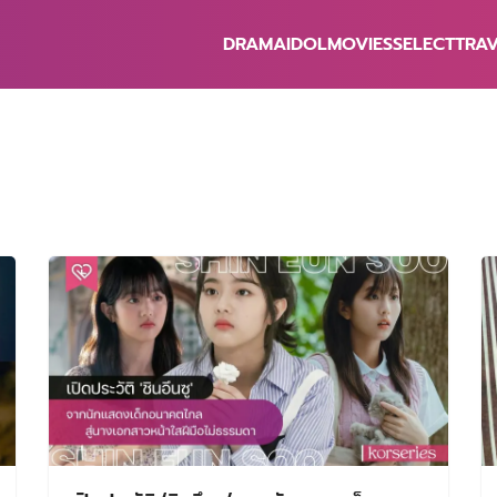
DRAMA
IDOL
MOVIES
SELECT
TRA
earch
r:
n