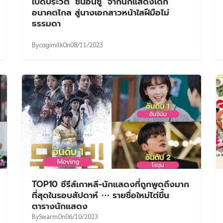
เปิดประวัติ ‘ชินอึนซู’ จากนักแสดงเด็ก
อนาคตไกล สู่นางเอกสาวหน้าใสฝีมือไม่
ธรรมดา
By
cogimilk
On
08/11/2023
TOP10 ซีรีส์เกาหลี-นักแสดงที่ถูกพูดถึงมาก
ที่สุดในรอบสัปดาห์ ⋯ รายชื่อใหม่ไต่ขึ้น
ตารางนักแสดง
By
Swarm
On
06/10/2023