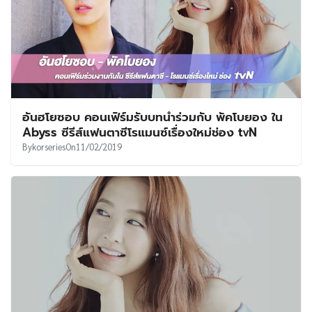
อันฮโยซอบ คอนเฟิร์มรับบทนำร่วมกับ พัคโบยอง ใน
Abyss ซีรีส์แฟนตาซีโรแมนซ์เรื่องใหม่ช่อง tvN
By
korseries
On
11/02/2019