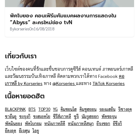
พัคโบยอง คอนเฟิร์มคัมแบคผลงานการแสดงใน
“Abyss” ละครใหม่ช่อง tvN
By
korseries
On
16/08/2018
เกี่ยวกับเรา
เว็บไซต์ของคนที่รักและชื่นชอบการดูซีรีส์ คอนเทนต์ ภาพยนตร์เกาหลี
และวัฒนธรรมบันเทิงเกาหลี ติดตามพวกเราได้ทาง Facebook
คอ
เกาหลี by Korseries
ทาง
@Korseries
และทาง
TikTok Korseries
เนื้อหายอดฮิต
BLACKPINK
BTS
TOP30
YG
คิมซอนโฮ
คิมซูฮยอน
จองแฮอิน
จีชางอุค
ชาอึนอู
ซงจุงกิ
ซงฮเยคโย
ซีรีส์เกาหลี
ซูจี
นัมจูฮยอก
พัคซอจุน
พัคมินยอง
พัคโบกอม
หนังเกาหลีดี
หนังเกาหลีสนุก
อีจงซอก
อีซึงกิ
อีดงอุค
อีเจฮุน
ไอยู