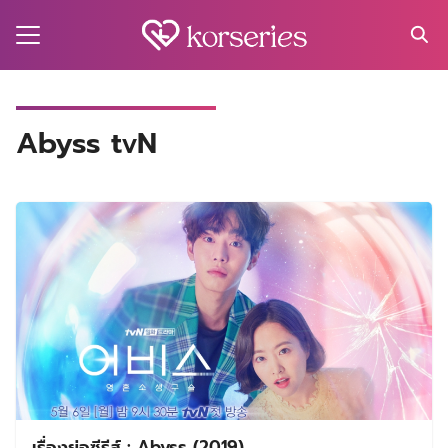
Skip
to
content
Search
for:
MA
Abyss tvN
ES
CT
EL
UTY
T
EW
US
เรื่องย่อซีรีส์ : Abyss (2019)