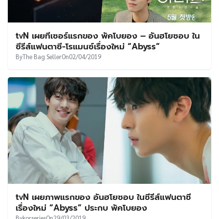
tvN เผยทีเซอร์แรกของ พัคโบยอง – อันฮโยซอบ ใน
ซีรีส์แฟนตาซี-โรแมนซ์เรื่องใหม่ “Abyss”
By
The Bag Seller
On
02/04/2019
tvN เผยภาพแรกของ อันฮโยซอบ ในซีรีส์แฟนตาซี
เรื่องใหม่ “Abyss” ประกบ พัคโบยอง
By
korseries
On
29/03/2019