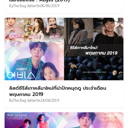
UT
By
The Bag Seller
On
05/05/2019
ลิสต์ซีรีส์เกาหลีมาใหม่ที่น่าปักหมุดดู ประจำเดือน
พฤษภาคม 2019
By
The Bag Seller
On
24/04/2019