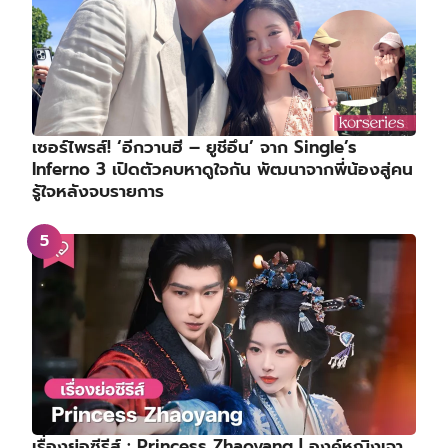
เซอร์ไพรส์! ‘อีกวานฮี – ยูชีอึน’ จาก Single’s
Inferno 3 เปิดตัวคบหาดูใจกัน พัฒนาจากพี่น้องสู่คน
รู้ใจหลังจบรายการ
เรื่องย่อซีรีส์ : Princess Zhaoyang | องค์หญิงเจา