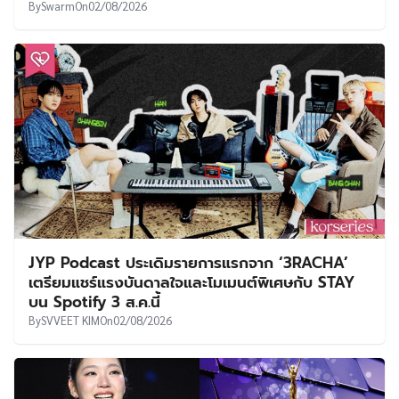
By
Swarm
On
02/08/2026
JYP Podcast ประเดิมรายการแรกจาก ‘3RACHA’
เตรียมแชร์แรงบันดาลใจและโมเมนต์พิเศษกับ STAY
บน Spotify 3 ส.ค.นี้
By
SVVEET KIM
On
02/08/2026