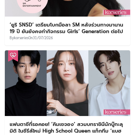
‘ยูริ SNSD’ เตรียมโบกมือลา SM หลังร่วมทางมานาน
19 ปี ยันยังคงทำกิจกรรม Girls’ Generation ต่อไป
By
korseries
On
31/07/2026
แฟนตาซีที่รอคอย! ‘คิมเซจอง’ สวมบทราชินีนักบู๊ทะลุ
มิติ ในซีรีส์ใหม่ High School Queen แท็กทีม ‘แบฮ