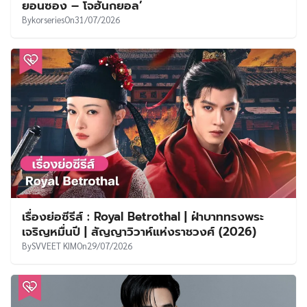
ยอนซอง – โจฮันกยอล’
By
korseries
On
31/07/2026
เรื่องย่อซีรีส์ : Royal Betrothal | ฝ่าบาททรงพระ
เจริญหมื่นปี | สัญญาวิวาห์แห่งราชวงศ์ (2026)
By
SVVEET KIM
On
29/07/2026