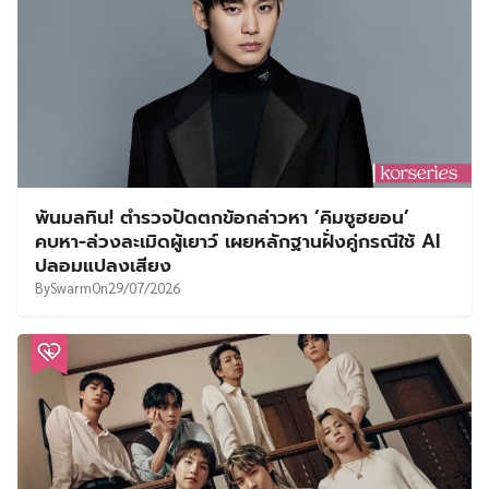
พ้นมลทิน! ตำรวจปัดตกข้อกล่าวหา ‘คิมซูฮยอน’
คบหา-ล่วงละเมิดผู้เยาว์ เผยหลักฐานฝั่งคู่กรณีใช้ AI
ปลอมแปลงเสียง
By
Swarm
On
29/07/2026