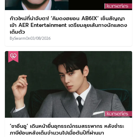
ก้าวใหม่ที่น่าจับตา! ‘คิมดงฮยอน AB6IX’ เซ็นสัญญา
เข้า AER Entertainment เตรียมลุยเส้นทางนักแสดง
เต็มตัว
By
Swarm
On
03/08/2026
‘ชาอึนอู’ เดินหน้ายื่นอุทธรณ์กรมสรรพากร หลังชำระ
ภาษีย้อนหลังเต็มจำนวนไปเมื่อต้นปีที่ผ่านมา