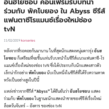
อันฮโยซอบ คอนเฟิร์มรับบทนำ
UT
ร่วมกับ พัคโบยอง ใน Abyss ซีรีส์
แฟนตาซีโรแมนซ์เรื่องใหม่ช่อง
tvN
korseries
11/02/2019
หลังจากที่รอคอยกันมานาน ในที่สุดนักแสดงหนุ่มดาวรุ่ง
อันฮ
โยซอบ
ก็เตรียมที่จะขึ้นแท่นรับบทนำในซีรีส์แนวแฟนตาซี-โร
แมนซ์เรื่องใหม่ของช่อง tvN ซึ่งได้ประกบกับนักแสดงสาวตัว
เล็กน่ารักอย่าง
พัคโบยอง
นับเป็นหนึ่งในซีรีส์ที่ได้รับความคาด
หวังเป็นอย่างสูงในปีนี้
แหล่งข่าวจากซีรีส์
“Abyss”
ได้ยืนยันว่า
อันฮโยซอบ
แสดง
ร่วมกับ
พัคโบยอง
ในฐานะนักแสดงนำชายของซีรีส์เรื่องใหม่
ล็อตวันจันทร์ – อังคาร ของช่อง tvN