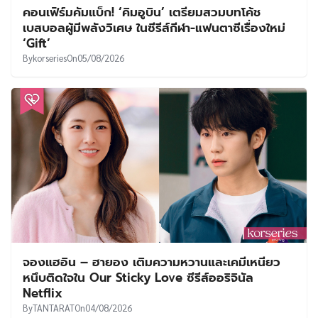
คอนเฟิร์มคัมแบ็ก! ‘คิมอูบิน’ เตรียมสวมบทโค้ช
เบสบอลผู้มีพลังวิเศษ ในซีรีส์กีฬา-แฟนตาซีเรื่องใหม่
‘Gift’
By
korseries
On
05/08/2026
จองแฮอิน – ฮายอง เติมความหวานและเคมีเหนียว
หนึบติดใจใน Our Sticky Love ซีรีส์ออริจินัล
Netflix
By
TANTARAT
On
04/08/2026