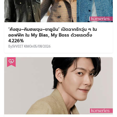
‘คังฮุน–คิมฮเยจุน–ชาอูมิน’ เปิดฉากรักวุ่น ๆ ใน
ออฟฟิศ ใน My Bias, My Boss ด้วยเรตติ้ง
4.226%
By
SVVEET KIM
On
05/08/2026