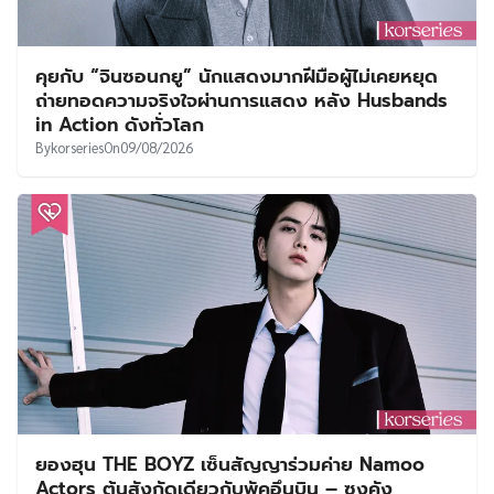
คุยกับ “จินซอนกยู” นักแสดงมากฝีมือผู้ไม่เคยหยุด
ถ่ายทอดความจริงใจผ่านการแสดง หลัง Husbands
in Action ดังทั่วโลก
By
korseries
On
09/08/2026
ยองฮุน THE BOYZ เซ็นสัญญาร่วมค่าย Namoo
Actors ต้นสังกัดเดียวกับพัคอึนบิน – ซงคัง