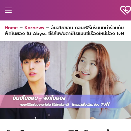
Skip
to
content
Search
Home
–
Kornews
–
อันฮโยซอบ คอนเฟิร์มรับบทนำร่วมกับ
for:
พัคโบยอง ใน Abyss ซีรีส์แฟนตาซีโรแมนซ์เรื่องใหม่ช่อง tvN
MA
ES
CT
EL
UTY
T
EW
US