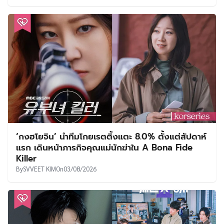
‘กงฮโยจิน’ นำทีมโกยเรตติ้งแตะ 8.0% ตั้งแต่สัปดาห์
แรก เดินหน้าภารกิจคุณแม่นักฆ่าใน A Bona Fide
Killer
By
SVVEET KIM
On
03/08/2026