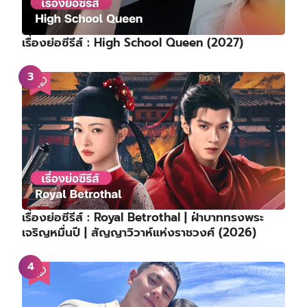
เรื่องย่อซีรีส์ : High School Queen (2027)
เรื่องย่อซีรีส์ : Royal Betrothal | ฝ่าบาททรงพระ
เจริญหมื่นปี | สัญญาวิวาห์แห่งราชวงศ์ (2026)