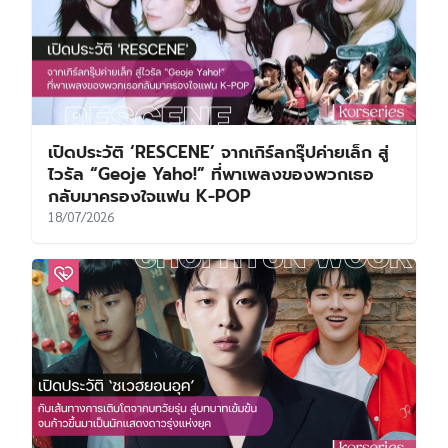
เปิดประวัติ ‘RESCENE’ จากเกิร์ลกรุ๊ปค่ายเล็ก สู่
ไวรัล “Geoje Yaho!” ที่พาเพลงของพวกเธอ
กลับมาครองใจแฟน K-POP
18/07/2026