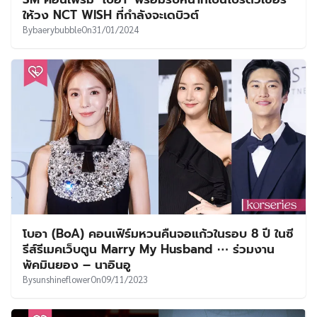
UT
ให้วง NCT WISH ที่กำลังจะเดบิวต์
By
baerybubble
On
31/01/2024
โบอา (BoA) คอนเฟิร์มหวนคืนจอแก้วในรอบ 8 ปี ในซี
รีส์รีเมคเว็บตูน Marry My Husband ⋯ ร่วมงาน
พัคมินยอง – นาอินอู
By
sunshineflower
On
09/11/2023