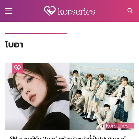
Skip
to
content
Search
for:
MA
โบอา
ES
CT
EL
UTY
T
EW
US
SM คอนเฟิร์ม ‘โบอา’ พร้อมรับหน้าที่เป็นโปรดิวเซอร์