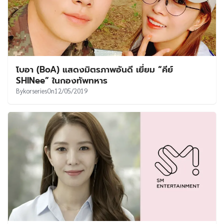
โบอา (BoA) แสดงมิตรภาพอันดี เยี่ยม “คีย์
SHINee” ในกองทัพทหาร
By
korseries
On
12/05/2019