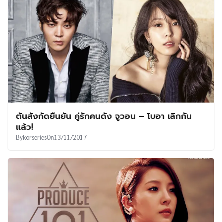
ต้นสังกัดยืนยัน คู่รักคนดัง จูวอน – โบอา เลิกกัน
แล้ว!
By
korseries
On
13/11/2017