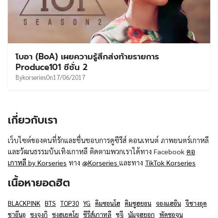
โบอา (BoA) เผยความรู้สึกส่งท้ายรายการ
Produce101 ซีซั่น 2
By
korseries
On
17/06/2017
เกี่ยวกับเรา
เว็บไซต์ของคนที่รักและชื่นชอบการดูซีรีส์ คอนเทนต์ ภาพยนตร์เกาหลี
และวัฒนธรรมบันเทิงเกาหลี ติดตามพวกเราได้ทาง Facebook
คอ
เกาหลี by Korseries
ทาง
@Korseries
และทาง
TikTok Korseries
เนื้อหายอดฮิต
BLACKPINK
BTS
TOP30
YG
คิมซอนโฮ
คิมซูฮยอน
จองแฮอิน
จีชางอุค
ชาอึนอู
ซงจุงกิ
ซงฮเยคโย
ซีรีส์เกาหลี
ซูจี
นัมจูฮยอก
พัคซอจุน