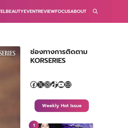
VEL
BEAUTY
EVENT
REVIEW
FOCUS
ABOUT
ช่องทางการติดตาม
KORSERIES
Facebook
X
Instagram
TikTok
YouTube
Mail
Weekly Hot Issue