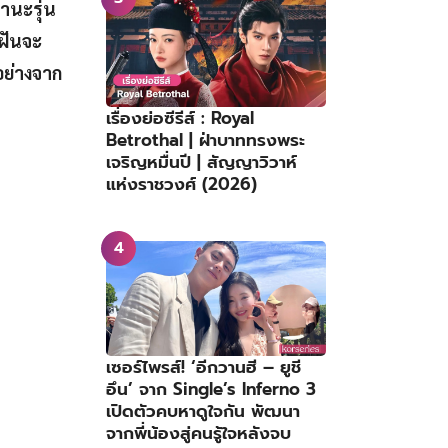
านะรุ่น
ามฝันจะ
ยอย่างจาก
เรื่องย่อซีรีส์ : Royal
Betrothal | ฝ่าบาททรงพระ
เจริญหมื่นปี | สัญญาวิวาห์
แห่งราชวงศ์ (2026)
เซอร์ไพรส์! ‘อีกวานฮี – ยูชี
อึน’ จาก Single’s Inferno 3
เปิดตัวคบหาดูใจกัน พัฒนา
จากพี่น้องสู่คนรู้ใจหลังจบ