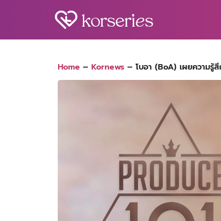
Skip
to
content
S
fo
Home
–
Kornews
–
โบอา (BoA) เผยความรู้สึ