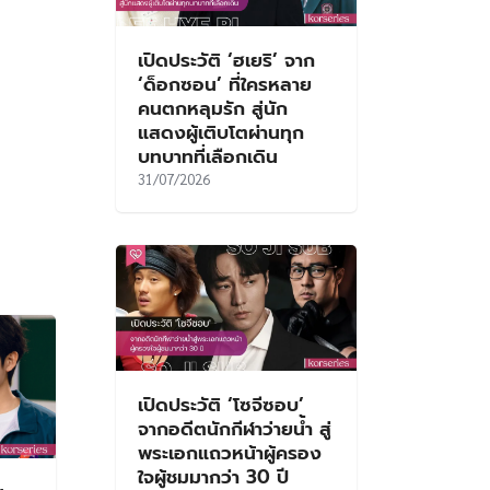
เปิดประวัติ ‘ฮเยริ’ จาก
‘ด็อกซอน’ ที่ใครหลาย
คนตกหลุมรัก สู่นัก
แสดงผู้เติบโตผ่านทุก
บทบาทที่เลือกเดิน
31/07/2026
เปิดประวัติ ‘โซจีซอบ’
จากอดีตนักกีฬาว่ายน้ำ สู่
พระเอกแถวหน้าผู้ครอง
ใจผู้ชมมากว่า 30 ปี