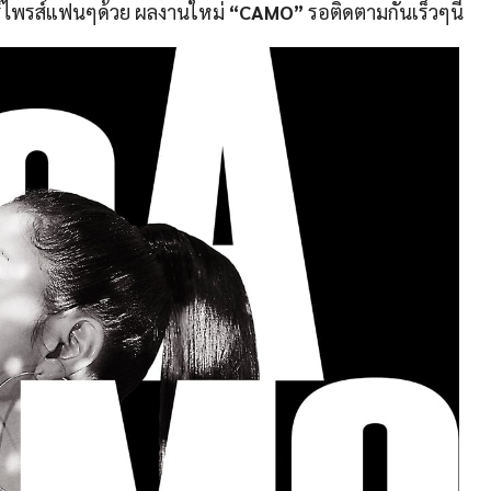
อร์ไพรส์แฟนๆด้วย ผลงานใหม่
“CAMO”
รอติดตามกันเร็วๆนี้