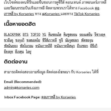
เว็บไซต์ของคนที่รักและชื่นชอบการดูซีรีส์ คอนเทนต์ ภาพยนตร์เกาหลี
และวัฒนธรรมบันเทิงเกาหลี ติดตามพวกเราได้ทาง Facebook
คอ
เกาหลี by Korseries
ทาง
@Korseries
และทาง
TikTok Korseries
เนื้อหายอดฮิต
BLACKPINK
BTS
TOP30
YG
คิมซอนโฮ
คิมซูฮยอน
จองแฮอิน
จีชางอุค
ชาอึนอู
ซงจุงกิ
ซงฮเยคโย
ซีรีส์เกาหลี
ซูจี
นัมจูฮยอก
พัคซอจุน
พัคมินยอง
พัคโบกอม
หนังเกาหลีดี
หนังเกาหลีสนุก
อีจงซอก
อีซึงกิ
อีดงอุค
อีเจฮุน
ไอยู
ติดต่องาน
สามารถติดต่อสอบถามข้อมูล ติดต่อลงโฆษณา กับ Korseries ได้ที่
Email (Recommended):
admin@korseries.com
I
nbox Facebook Page:
คอเกาหลี by Korseries