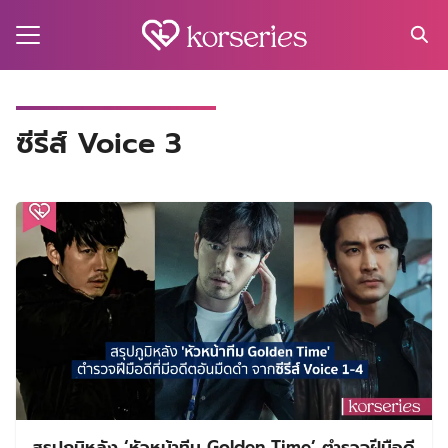
Skip
to
content
Search
for:
MA
ซีรีส์ Voice 3
ES
CT
EL
UTY
T
EW
US
สรุปภูมิหลัง ‘หัวหน้าทีม Golden Time’ ตำรวจฝีมือดี