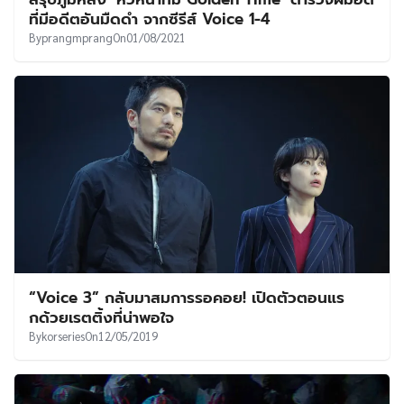
UT
ที่มีอดีตอันมืดดำ จากซีรีส์ Voice 1-4
By
prangmprang
On
01/08/2021
“Voice 3” กลับมาสมการรอคอย! เปิดตัวตอนแร
กด้วยเรตติ้งที่น่าพอใจ
By
korseries
On
12/05/2019