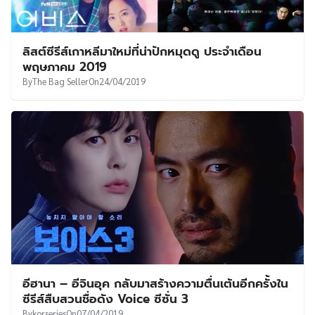
ลิสต์ซีรีส์เกาหลีมาใหม่ที่น่าปักหมุดดู ประจำเดือน
พฤษภาคม 2019
By
The Bag Seller
On
24/04/2019
อีฮานา – อีจินอุค กลับมาสร้างความตื่นเต้นอีกครั้งใน
ซีรีส์สืบสวนชื่อดัง Voice ซีซั่น 3
By
korseries
On
07/04/2019