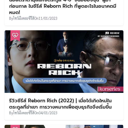
UT
ก่อนกาล ในซีรีส์ Reborn Rich ที่พูดอะไรในอนาคตมี
หมด!
By
โชว์มีเดอะซีรีส์
On
11/01/2023
รีวิวซีรีส์ Reborn Rich (2022) | เมื่อได้เกิดใหม่ใน
ตระกูลที่ฆ่าเขา การวางหมากเพื่อฮุบธุรกิจจึงเริ่มขึ้น
By
โชว์มีเดอะซีรีส์
On
04/01/2023