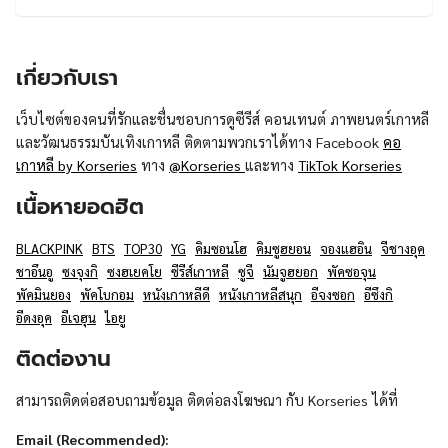
เกี่ยวกับเรา
เว็บไซต์ของคนที่รักและชื่นชอบการดูซีรีส์ คอนเทนต์ ภาพยนตร์เกาหลี
และวัฒนธรรมบันเทิงเกาหลี ติดตามพวกเราได้ทาง Facebook
คอ
เกาหลี by Korseries
ทาง
@Korseries
และทาง
TikTok Korseries
เนื้อหายอดฮิต
BLACKPINK
BTS
TOP30
YG
คิมซอนโฮ
คิมซูฮยอน
จองแฮอิน
จีชางอุค
ชาอึนอู
ซงจุงกิ
ซงฮเยคโย
ซีรีส์เกาหลี
ซูจี
นัมจูฮยอก
พัคซอจุน
พัคมินยอง
พัคโบกอม
หนังเกาหลีดี
หนังเกาหลีสนุก
อีจงซอก
อีซึงกิ
อีดงอุค
อีเจฮุน
ไอยู
ติดต่องาน
สามารถติดต่อสอบถามข้อมูล ติดต่อลงโฆษณา กับ Korseries ได้ที่
Email (Recommended):