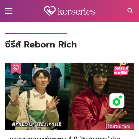
Skip
to
content
Search
for:
MA
ซีรีส์ Reborn Rich
ES
CT
EL
UTY
T
EW
US
นอสตราดามุสแห่งตระกูล 4-0 ‘จินฮยองจุน’ ผู้มา