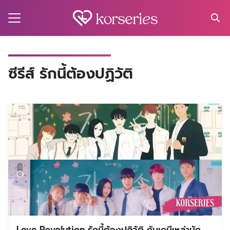
Skip
to
content
Search
for:
MA
ซีรีส์ รักนี้ต้องปฏิวัติ
ES
CT
EL
UTY
T
EW
US
Love Revolution รักนี้ต้องปฏิวัติ กับเคมีเหล่านัก