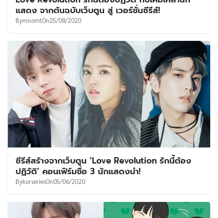
UT
แสดง จากต้นฉบับเว็บตูน สู่ เวอร์ชั่นซีรีส์!
By
mnomt
On
25/08/2020
ซีรีส์สร้างจากเว็บตูน ‘Love Revolution รักนี้ต้อง
ปฏิวัติ’ คอนเฟิร์มชื่อ 3 นักแสดงนำ!
By
korseries
On
05/06/2020