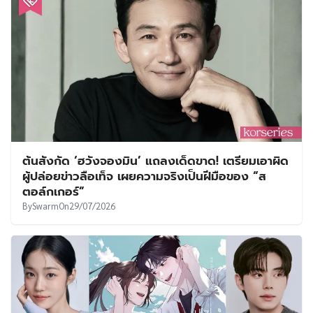
ต้นสังกัด ‘ฮวังจองมิน’ แถลงเด็ดขาด! เตรียมเอาผิด
ผู้ปล่อยข่าวลือเท็จ เผยความจริงเป็นฝีมือของ “ส
ตอล์กเกอร์”
By
Swarm
On
29/07/2026