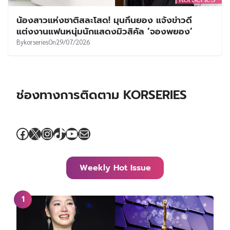
น้องสาวแห่งชาติสละโสด! มุนกึนยอง แจ้งข่าวดี
แต่งงานแฟนหนุ่มนักแสดงมิวสิคัล ‘จองพยอง’
By
korseries
On
29/07/2026
ช่องทางการติดตาม KORSERIES
Facebook
X
Instagram
TikTok
YouTube
Mail
Weekly Hot Issue