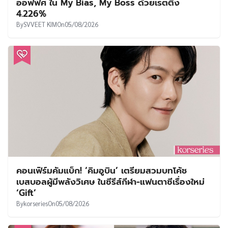
ออฟฟิศ ใน My Bias, My Boss ด้วยเรตติ้ง
4.226%
By
SVVEET KIM
On
05/08/2026
คอนเฟิร์มคัมแบ็ก! ‘คิมอูบิน’ เตรียมสวมบทโค้ช
เบสบอลผู้มีพลังวิเศษ ในซีรีส์กีฬา-แฟนตาซีเรื่องใหม่
‘Gift’
By
korseries
On
05/08/2026