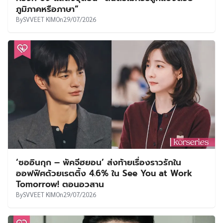
ภูมิภาคหรือภาษา”
By
SVVEET KIM
On
29/07/2026
‘ซออินกุก – พัคจีฮยอน’ ส่งท้ายเรื่องราวรักใน
ออฟฟิศด้วยเรตติ้ง 4.6% ใน See You at Work
Tomorrow! ตอนอวสาน
By
SVVEET KIM
On
29/07/2026