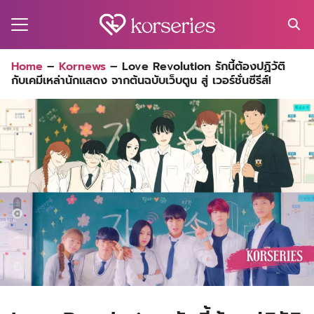
Skip
to
content
Search
Home
–
Kornews
–
Love Revolution รักนี้ต้องปฏิวัติ
for:
กับเคมีเหล่านักแสดง จากต้นฉบับเว็บตูน สู่ เวอร์ชั่นซีรีส์!
MA
ES
CT
EL
UTY
T
EW
US