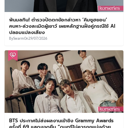
พ้นมลทิน! ตำรวจปัดตกข้อกล่าวหา ‘คิมซูฮยอน’
คบหา-ล่วงละเมิดผู้เยาว์ เผยหลักฐานฝั่งคู่กรณีใช้ AI
ปลอมแปลงเสียง
By
Swarm
On
29/07/2026
BTS ประกาศไม่ส่งผลงานเข้าชิง Grammy Awards
ครั้งที่ 69 แสดงจุดยืน “ดนตรีไม่ควรถูกแบ่งด้วย