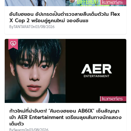
อันโบฮยอน อัปเกรดเป็นตำรวจสายสืบเต็มตัวใน Flex
X Cop 2 พร้อมคู่หูคนใหม่ จองอึนแช
By
TANTARAT
On
03/08/2026
ก้าวใหม่ที่น่าจับตา! ‘คิมดงฮยอน AB6IX’ เซ็นสัญญา
เข้า AER Entertainment เตรียมลุยเส้นทางนักแสดง
เต็มตัว
By
Swarm
On
03/08/2026