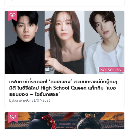
แฟนตาซีที่รอคอย! ‘คิมเซจอง’ สวมบทราชินีนักบู๊ทะลุ
มิติ ในซีรีส์ใหม่ High School Queen แท็กทีม ‘แบฮ
ยอนซอง – โจฮันกยอล’
By
korseries
On
31/07/2026