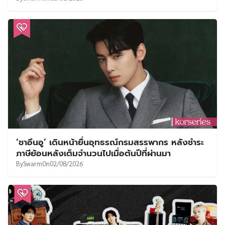
‘ชาอึนอู’ เดินหน้ายื่นอุทธรณ์กรมสรรพากร หลังชำระ
ภาษีย้อนหลังเต็มจำนวนไปเมื่อต้นปีที่ผ่านมา
By
Swarm
On
02/08/2026