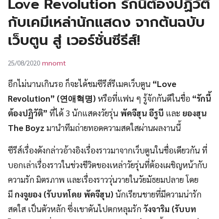
Love Revolution รักนี้ต้องปฏิวัติ
UT
กับเคมีเหล่านักแสดง จากต้นฉบับ
เว็บตูน สู่ เวอร์ชั่นซีรีส์!
mnomt
25/08/2020
อีกไม่นานเกินรอ ก็จะได้ชมซีรีส์รีเมคเว็บตูน
“
Love
Revolution” (연애혁명)
หรือที่แฟน ๆ รู้จักกันดีในชื่อ
“รักนี้
ต้องปฏิวัติ”
ที่ได้ 3 นักแสดงวัยรุ่น
พัคจีฮุน อีรูบี
และ
ยองฮุน
The Boyz
มานำทีมถ่ายทอดความสดใสผ่านผลงานนี้
ซีรีส์เรื่องดังกล่าวอ้างอิงเรื่องราวมาจากเว็บตูนในชื่อเดียวกัน
ที่
บอกเล่าเรื่องราวในช่วงชีวิตของเหล่าวัยรุ่นที่ต้องเผชิญหน้ากับ
ความรัก มิตรภาพ และเรื่องราววุ่นวายในวัยมัธยมปลาย โดย
มี
กงจูยอง (รับบทโดย พัคจีฮุน)
นักเรียนชายที่มีความน่ารัก
สดใส เป็นตัวหลัก ซึ่งเขาดันไปตกหลุมรัก
วังจาริม (รับบท