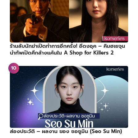
ร้านลับนักฆ่าเปิดทำการอีกครั้ง! อีดงอุค – คิมฮเยจุน
นำทัพเปิดศึกล้างแค้นใน A Shop for Killers 2
ส่องประวัติ – ผลงาน ของ ซอซูมิน (Seo Su Min)