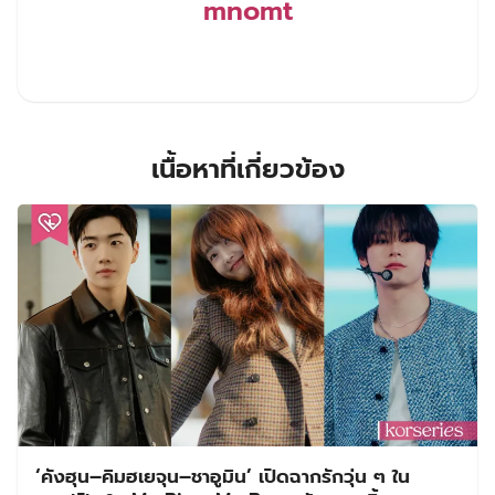
mnomt
เนื้อหาที่เกี่ยวข้อง
‘คังฮุน–คิมฮเยจุน–ชาอูมิน’ เปิดฉากรักวุ่น ๆ ใน