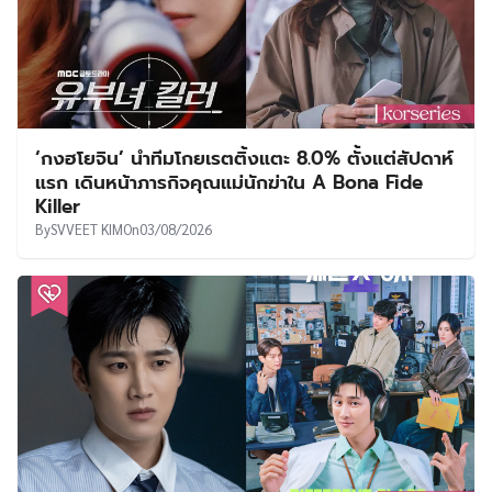
‘กงฮโยจิน’ นำทีมโกยเรตติ้งแตะ 8.0% ตั้งแต่สัปดาห์
แรก เดินหน้าภารกิจคุณแม่นักฆ่าใน A Bona Fide
Killer
By
SVVEET KIM
On
03/08/2026