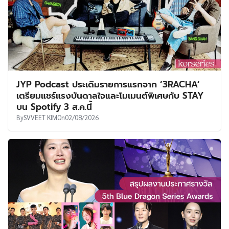
JYP Podcast ประเดิมรายการแรกจาก ‘3RACHA’
เตรียมแชร์แรงบันดาลใจและโมเมนต์พิเศษกับ STAY
บน Spotify 3 ส.ค.นี้
By
SVVEET KIM
On
02/08/2026