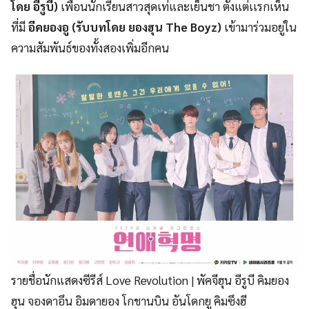
โดย อีรูบี)
เพื่อนนักเรียนสาวสุดเท่และเย็นชา ตั้งแต่เเรกเห็น
ที่มี
อีคยองอู
(รับบทโดย ยองฮุน The Boyz)
เข้ามาร่วมอยู่ใน
ความสัมพันธ์ของทั้งสองเพิ่มอีกคน
รายชื่อนักแสดงซีรีส์ Love Revolution | พัคจีฮุน อีรูบี คิมยอง
ฮุน จองดาอึน อิมดายอง โกชานบิน อันโดกยู คิมซึงฮี