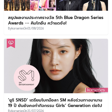
สรุปผลงานประกาศรางวัล 5th Blue Dragon Series
Awards ⋯ คิมโกอึน คว้าแดซัง!
By
korseries
On
01/08/2026
‘ยูริ SNSD’ เตรียมโบกมือลา SM หลังร่วมทางมานาน
19 ปี ยันยังคงทำกิจกรรม Girls’ Generation ต่อไป
By
korseries
On
31/07/2026