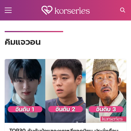
Skip
to
content
Search
for:
MA
คิมแจวอน
ES
CT
EL
UTY
T
EW
US
TOP30 อันดับนักแสดงเกาหลียอดนิยม ประจำเดือน