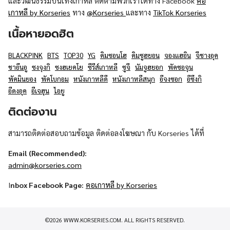
และวัฒนธรรมบันเทิงเกาหลี ติดตามพวกเราได้ทาง Facebook
คอ
เกาหลี by Korseries
ทาง
@Korseries
และทาง
TikTok Korseries
เนื้อหายอดฮิต
BLACKPINK
BTS
TOP30
YG
คิมซอนโฮ
คิมซูฮยอน
จองแฮอิน
จีชางอุค
ชาอึนอู
ซงจุงกิ
ซงฮเยคโย
ซีรีส์เกาหลี
ซูจี
นัมจูฮยอก
พัคซอจุน
พัคมินยอง
พัคโบกอม
หนังเกาหลีดี
หนังเกาหลีสนุก
อีจงซอก
อีซึงกิ
อีดงอุค
อีเจฮุน
ไอยู
ติดต่องาน
สามารถติดต่อสอบถามข้อมูล ติดต่อลงโฆษณา กับ Korseries ได้ที่
Email (Recommended):
admin@korseries.com
I
nbox Facebook Page:
คอเกาหลี by Korseries
©2026 WWW.KORSERIES.COM. ALL RIGHTS RESERVED.