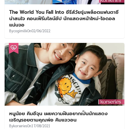
The World You Fall Into ซีรีส์วัยรุ่นพล็อตแฟนตาซี
น่าสนใจ คอนเฟิร์มไลน์อัป นักแสดงหน้าใหม่-ไอดอล
แน่นจอ
By
cogimilk
On
02/06/2022
หนูน้อย คิมอีจุน เผยความฝันอยากเป็นนักแสดง
เจริญรอยตามคุณพ่อ คิมแจวอน
By
korseries
On
17/08/2021