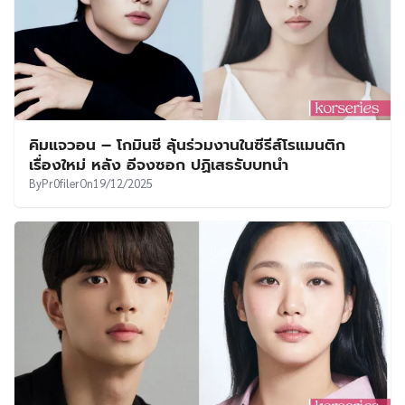
คิมแจวอน – โกมินชี ลุ้นร่วมงานในซีรีส์โรแมนติก
เรื่องใหม่ หลัง อีจงซอก ปฏิเสธรับบทนำ
By
Pr0filer
On
19/12/2025