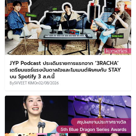
JYP Podcast ประเดิมรายการแรกจาก ‘3RACHA’
เตรียมแชร์แรงบันดาลใจและโมเมนต์พิเศษกับ STAY
บน Spotify 3 ส.ค.นี้
By
SVVEET KIM
On
02/08/2026