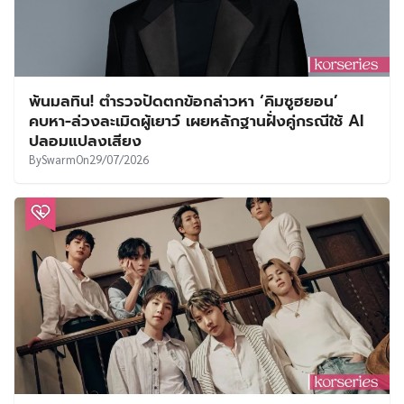
พ้นมลทิน! ตำรวจปัดตกข้อกล่าวหา ‘คิมซูฮยอน’
คบหา-ล่วงละเมิดผู้เยาว์ เผยหลักฐานฝั่งคู่กรณีใช้ AI
ปลอมแปลงเสียง
By
Swarm
On
29/07/2026