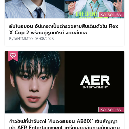
อันโบฮยอน อัปเกรดเป็นตำรวจสายสืบเต็มตัวใน Flex
X Cop 2 พร้อมคู่หูคนใหม่ จองอึนแช
By
TANTARAT
On
03/08/2026
ก้าวใหม่ที่น่าจับตา! ‘คิมดงฮยอน AB6IX’ เซ็นสัญญา
เข้า AER Entertainment เตรียมลุยเส้นทางนักแสดง