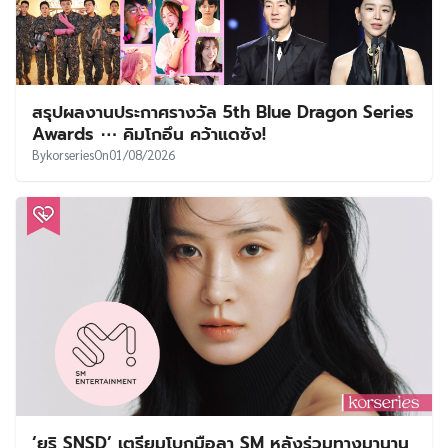
สรุปผลงานประกาศรางวัล 5th Blue Dragon Series
Awards ⋯ คิมโกอึน คว้าแดซัง!
By
korseries
On
01/08/2026
‘ยูริ SNSD’ เตรียมโบกมือลา SM หลังร่วมทางมานาน