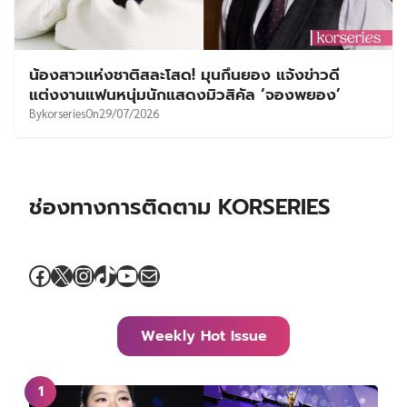
น้องสาวแห่งชาติสละโสด! มุนกึนยอง แจ้งข่าวดี
แต่งงานแฟนหนุ่มนักแสดงมิวสิคัล ‘จองพยอง’
By
korseries
On
29/07/2026
ช่องทางการติดตาม KORSERIES
Facebook
X
Instagram
TikTok
YouTube
Mail
Weekly Hot Issue