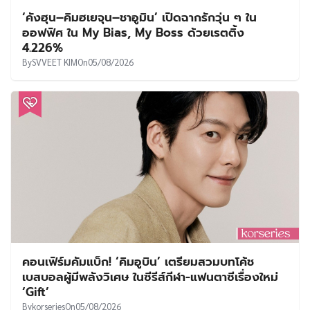
‘คังฮุน–คิมฮเยจุน–ชาอูมิน’ เปิดฉากรักวุ่น ๆ ใน
ออฟฟิศ ใน My Bias, My Boss ด้วยเรตติ้ง
4.226%
By
SVVEET KIM
On
05/08/2026
คอนเฟิร์มคัมแบ็ก! ‘คิมอูบิน’ เตรียมสวมบทโค้ช
เบสบอลผู้มีพลังวิเศษ ในซีรีส์กีฬา-แฟนตาซีเรื่องใหม่
‘Gift’
By
korseries
On
05/08/2026