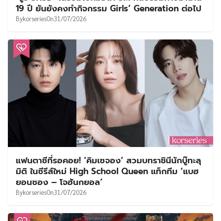
19 ปี ยันยังคงทำกิจกรรม Girls’ Generation ต่อไป
By
korseries
On
31/07/2026
แฟนตาซีที่รอคอย! ‘คิมเซจอง’ สวมบทราชินีนักบู๊ทะลุ
มิติ ในซีรีส์ใหม่ High School Queen แท็กทีม ‘แบฮ
ยอนซอง – โจฮันกยอล’
By
korseries
On
31/07/2026