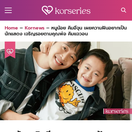
Skip
to
content
Search
Home
–
Kornews
–
หนูน้อย คิมอีจุน เผยความฝันอยากเป็น
for:
นักแสดง เจริญรอยตามคุณพ่อ คิมแจวอน
MA
ES
CT
EL
UTY
T
EW
US