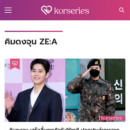
Skip
to
content
Search
for:
MA
คิมดงจุน ZE:A
ES
CT
EL
UTY
T
EW
US
คิมดงจุน เสร็จสิ้นภารกิจรับใช้ชาติ ปลดประจำการจาก