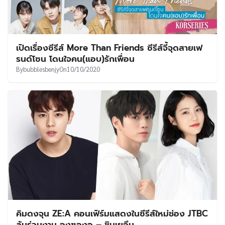
เปิดเรื่องซีรีส์ More Than Friends ซีรีส์จี้จุดสายเฟ
รนด์โซน โดนใจคน(แอบ)รักเพื่อน
By
bubblesbenjy
On
10/10/2020
คิมดงจุน ZE:A คอนเฟิร์มแสดงในซีรีส์ใหม่ช่อง JTBC
ลุ้นร่วมงาน องซองอู – ชินเยอึน