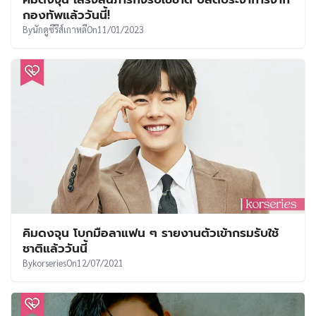
UT
กองทัพแล้ววันนี้!
By
นักดูซีรีส์เกาหลี
On
11/01/2023
คิมดงจุน โบกมือลาแฟน ๆ รายงานตัวเข้ากรมรับใช้
ชาติแล้ววันนี้
By
korseries
On
12/07/2021