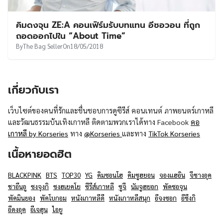
คิมดงจุน ZE:A คอนเฟิร์มรับบทแทน อีซอวอน ที่ถูก
ถอดออกไปใน “About Time”
By
The Bag Seller
On
18/05/2018
เกี่ยวกับเรา
เว็บไซต์ของคนที่รักและชื่นชอบการดูซีรีส์ คอนเทนต์ ภาพยนตร์เกาหลี
และวัฒนธรรมบันเทิงเกาหลี ติดตามพวกเราได้ทาง Facebook
คอ
เกาหลี by Korseries
ทาง
@Korseries
และทาง
TikTok Korseries
เนื้อหายอดฮิต
BLACKPINK
BTS
TOP30
YG
คิมซอนโฮ
คิมซูฮยอน
จองแฮอิน
จีชางอุค
ชาอึนอู
ซงจุงกิ
ซงฮเยคโย
ซีรีส์เกาหลี
ซูจี
นัมจูฮยอก
พัคซอจุน
พัคมินยอง
พัคโบกอม
หนังเกาหลีดี
หนังเกาหลีสนุก
อีจงซอก
อีซึงกิ
อีดงอุค
อีเจฮุน
ไอยู