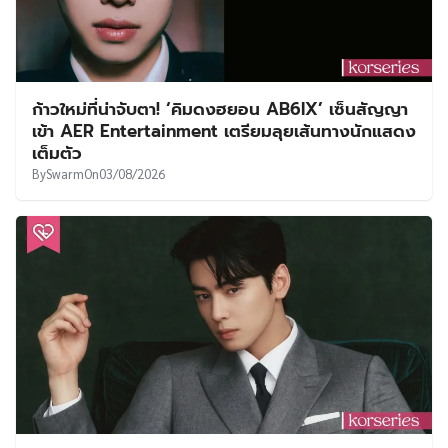
ก้าวใหม่ที่น่าจับตา! ‘คิมดงฮยอน AB6IX’ เซ็นสัญญา
เข้า AER Entertainment เตรียมลุยเส้นทางนักแสดง
เต็มตัว
By
Swarm
On
03/08/2026