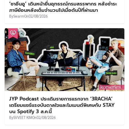
‘ชาอึนอู’ เดินหน้ายื่นอุทธรณ์กรมสรรพากร หลังชำระ
ภาษีย้อนหลังเต็มจำนวนไปเมื่อต้นปีที่ผ่านมา
By
Swarm
On
02/08/2026
JYP Podcast ประเดิมรายการแรกจาก ‘3RACHA’
เตรียมแชร์แรงบันดาลใจและโมเมนต์พิเศษกับ STAY
บน Spotify 3 ส.ค.นี้
By
SVVEET KIM
On
02/08/2026