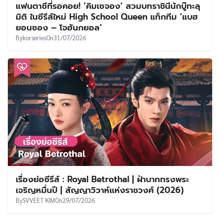
แฟนตาซีที่รอคอย! ‘คิมเซจอง’ สวมบทราชินีนักบู๊ทะลุ
มิติ ในซีรีส์ใหม่ High School Queen แท็กทีม ‘แบฮ
ยอนซอง – โจฮันกยอล’
By
korseries
On
31/07/2026
เรื่องย่อซีรีส์ : Royal Betrothal | ฝ่าบาททรงพระ
เจริญหมื่นปี | สัญญาวิวาห์แห่งราชวงศ์ (2026)
By
SVVEET KIM
On
29/07/2026