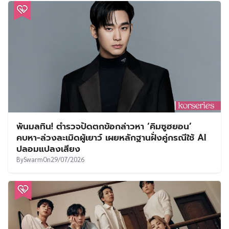
พ้นมลทิน! ตำรวจปัดตกข้อกล่าวหา ‘คิมซูฮยอน’
คบหา-ล่วงละเมิดผู้เยาว์ เผยหลักฐานฝั่งคู่กรณีใช้ AI
ปลอมแปลงเสียง
By
Swarm
On
29/07/2026