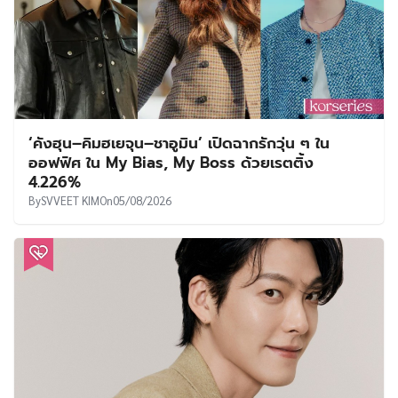
‘คังฮุน–คิมฮเยจุน–ชาอูมิน’ เปิดฉากรักวุ่น ๆ ใน
ออฟฟิศ ใน My Bias, My Boss ด้วยเรตติ้ง
4.226%
By
SVVEET KIM
On
05/08/2026