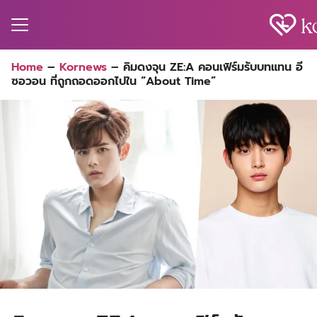
Skip
to
content
Search
Home
–
Kornews
–
คิมดงจุน ZE:A คอนเฟิร์มรับบทแทน อี
for:
ซอวอน ที่ถูกถอดออกไปใน “About Time”
MA
ES
CT
EL
UTY
T
EW
US