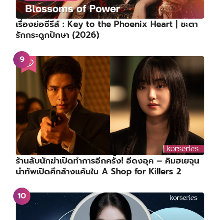
เรื่องย่อซีรีส์ : Key to the Phoenix Heart | ชะตา
รักกระดูกปักษา (2026)
ร้านลับนักฆ่าเปิดทำการอีกครั้ง! อีดงอุค – คิมฮเยจุน
นำทัพเปิดศึกล้างแค้นใน A Shop for Killers 2