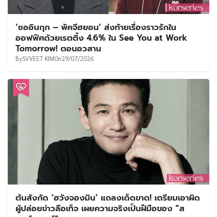
‘ซออินกุก – พัคจีฮยอน’ ส่งท้ายเรื่องราวรักใน
ออฟฟิศด้วยเรตติ้ง 4.6% ใน See You at Work
Tomorrow! ตอนอวสาน
By
SVVEET KIM
On
29/07/2026
ต้นสังกัด ‘ฮวังจองมิน’ แถลงเด็ดขาด! เตรียมเอาผิด
ผู้ปล่อยข่าวลือเท็จ เผยความจริงเป็นฝีมือของ “ส