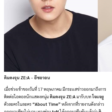
คิมดงจุน ZE:A
–
อีซอวอน
เมื่อช่วงเช้าของวันที่ 17 พฤษภาคม มีกระแสข่าวออกมาถึงการ
ติดต่อไอดอลนักแสดงหนุ่ม
คิมดงจุน ZE:A
มารับบท
โจแจยู
ตัวละครในละคร
“About Time”
หลังจากที่รายงานดังกล่าว
ออกมาเพียงไม่นาน ทางช่อง
tvN
ได้ออกมายืนยันแล้วว่า
คิ