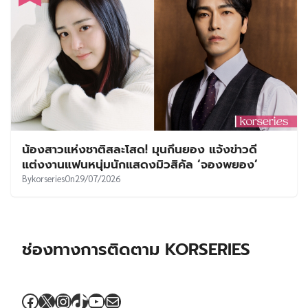
น้องสาวแห่งชาติสละโสด! มุนกึนยอง แจ้งข่าวดี
แต่งงานแฟนหนุ่มนักแสดงมิวสิคัล ‘จองพยอง’
By
korseries
On
29/07/2026
ช่องทางการติดตาม KORSERIES
Facebook
X
Instagram
TikTok
YouTube
Mail