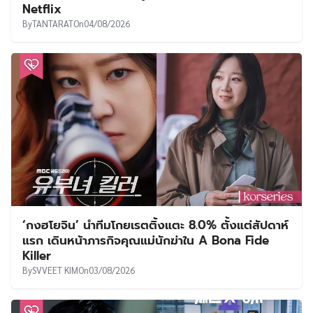
Netflix
By
TANTARAT
On
04/08/2026
‘กงฮโยจิน’ นำทีมโกยเรตติ้งแตะ 8.0% ตั้งแต่สัปดาห์
แรก เดินหน้าภารกิจคุณแม่นักฆ่าใน A Bona Fide
Killer
By
SVVEET KIM
On
03/08/2026