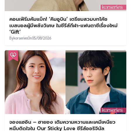
คอนเฟิร์มคัมแบ็ก! ‘คิมอูบิน’ เตรียมสวมบทโค้ช
เบสบอลผู้มีพลังวิเศษ ในซีรีส์กีฬา-แฟนตาซีเรื่องใหม่
‘Gift’
By
korseries
On
05/08/2026
จองแฮอิน – ฮายอง เติมความหวานและเคมีเหนียว
หนึบติดใจใน Our Sticky Love ซีรีส์ออริจินัล