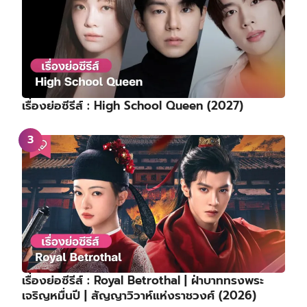
เรื่องย่อซีรีส์ : High School Queen (2027)
เรื่องย่อซีรีส์ : Royal Betrothal | ฝ่าบาททรงพระ
เจริญหมื่นปี | สัญญาวิวาห์แห่งราชวงศ์ (2026)