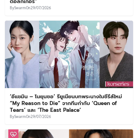
ตอล์กเกอร์”
By
Swarm
On
29/07/2026
‘อีแชมิน – โนยุนซอ’ รียูเนียนบทพระนางในซีรีส์ใหม่
“My Reason to Die” จากทีมกำกับ ‘Queen of
Tears’ และ ‘The East Palace’
By
Swarm
On
29/07/2026