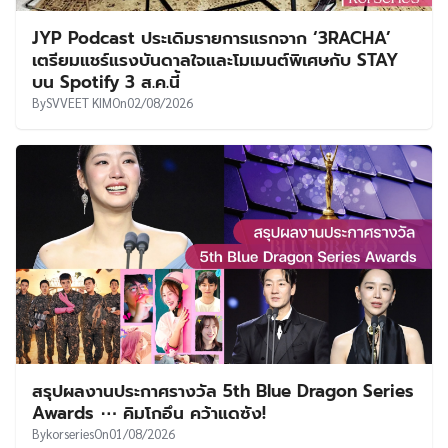
JYP Podcast ประเดิมรายการแรกจาก ‘3RACHA’
เตรียมแชร์แรงบันดาลใจและโมเมนต์พิเศษกับ STAY
บน Spotify 3 ส.ค.นี้
By
SVVEET KIM
On
02/08/2026
สรุปผลงานประกาศรางวัล 5th Blue Dragon Series
Awards ⋯ คิมโกอึน คว้าแดซัง!
By
korseries
On
01/08/2026