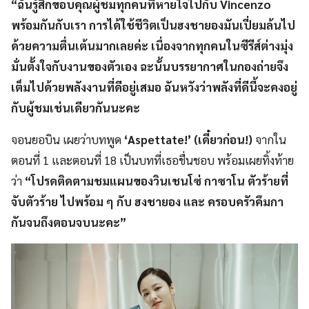
“ฉันรู้สึกขอบคุณผู้ชมทุกคนที่หายใจไปกับ Vincenzo
พร้อมกันกับเรา การได้ใช้ชีวิตเป็นฮงชายองมันเปี่ยมล้นไป
ด้วยความตื่นเต้นมากเลยค่ะ เนื่องจากทุกคนในซีรีส์ต่างมุ่ง
มั่นตั้งใจกับงานของตัวเอง ฉะนั้นบรรยากาศในกองถ่ายจึง
เต็มไปด้วยพลังงานที่ดีอยู่เสมอ ฉันหวังว่าพลังที่ดีนี้จะคงอยู่
กับผู้ชมเช่นเดียวกันนะคะ
จอนยอบิน เผยว่าบทพูด
‘Aspettate!’ (เดี๋ยวก่อน!)
จากใน
ตอนที่
1 และตอนที่
18 เป็นบทที่เธอชื่นชอบ พร้อมเผยทิ้งท้าย
ว่า
“โปรดติดตามชมแผนของวินเชนโซ่ กาซาโน ตัวร้ายที่
จับตัวร้าย ไปพร้อม ๆ กับ ฮงชายอง และ ครอบครัวคึมกา
กันจนถึงตอนจบนะคะ”