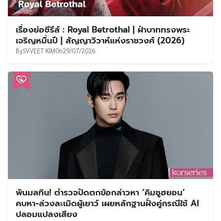
เรื่องย่อซีรีส์ : Royal Betrothal | ฝ่าบาททรงพระ
เจริญหมื่นปี | สัญญาวิวาห์แห่งราชวงศ์ (2026)
By
SVVEET KIM
On
29/07/2026
พ้นมลทิน! ตำรวจปัดตกข้อกล่าวหา ‘คิมซูฮยอน’
คบหา-ล่วงละเมิดผู้เยาว์ เผยหลักฐานฝั่งคู่กรณีใช้ AI
ปลอมแปลงเสียง