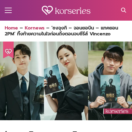
Skip
to
content
Search
Home
–
Kornews
–
‘ซงจุงกิ – จอนยอบิน – แทคยอน
for:
2PM’ ทิ้งท้ายความในใจก่อนถึงตอนจบซีรีส์ Vincenzo
MA
ES
CT
EL
UTY
T
EW
US