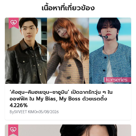
เนื้อหาที่เกี่ยวข้อง
‘คังฮุน–คิมฮเยจุน–ชาอูมิน’ เปิดฉากรักวุ่น ๆ ใน
ออฟฟิศ ใน My Bias, My Boss ด้วยเรตติ้ง
4.226%
By
SVVEET KIM
On
05/08/2026