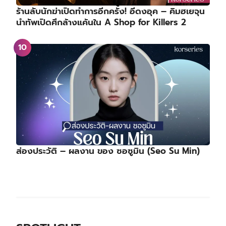
ร้านลับนักฆ่าเปิดทำการอีกครั้ง! อีดงอุค – คิมฮเยจุน
นำทัพเปิดศึกล้างแค้นใน A Shop for Killers 2
ส่องประวัติ – ผลงาน ของ ซอซูมิน (Seo Su Min)