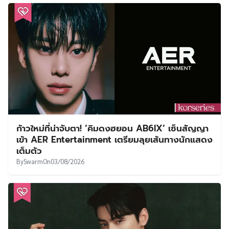
ก้าวใหม่ที่น่าจับตา! ‘คิมดงฮยอน AB6IX’ เซ็นสัญญา
เข้า AER Entertainment เตรียมลุยเส้นทางนักแสดง
เต็มตัว
By
Swarm
On
03/08/2026