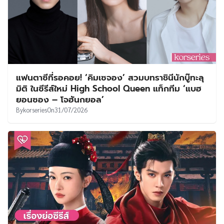
แฟนตาซีที่รอคอย! ‘คิมเซจอง’ สวมบทราชินีนักบู๊ทะลุ
มิติ ในซีรีส์ใหม่ High School Queen แท็กทีม ‘แบฮ
ยอนซอง – โจฮันกยอล’
By
korseries
On
31/07/2026