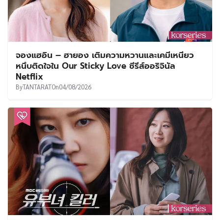
จองแฮอิน – ฮายอง เติมความหวานและเคมีเหนียว
หนึบติดใจใน Our Sticky Love ซีรีส์ออริจินัล
Netflix
By
TANTARAT
On
04/08/2026