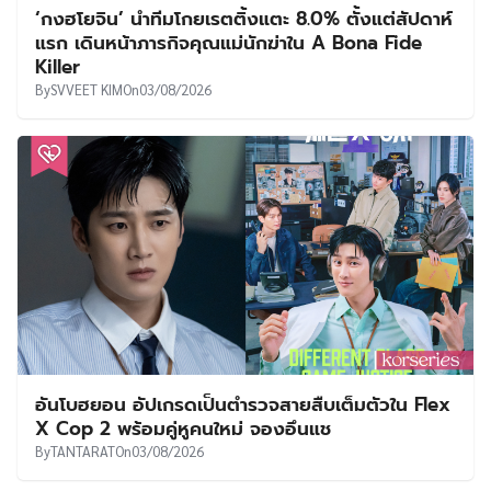
‘กงฮโยจิน’ นำทีมโกยเรตติ้งแตะ 8.0% ตั้งแต่สัปดาห์
แรก เดินหน้าภารกิจคุณแม่นักฆ่าใน A Bona Fide
Killer
By
SVVEET KIM
On
03/08/2026
อันโบฮยอน อัปเกรดเป็นตำรวจสายสืบเต็มตัวใน Flex
X Cop 2 พร้อมคู่หูคนใหม่ จองอึนแช
By
TANTARAT
On
03/08/2026