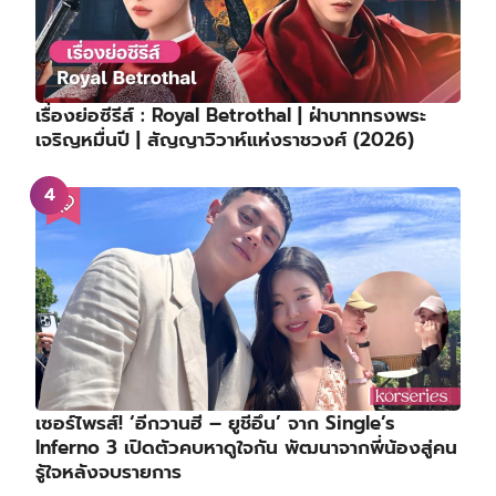
เรื่องย่อซีรีส์ : Royal Betrothal | ฝ่าบาททรงพระ
เจริญหมื่นปี | สัญญาวิวาห์แห่งราชวงศ์ (2026)
เซอร์ไพรส์! ‘อีกวานฮี – ยูชีอึน’ จาก Single’s
Inferno 3 เปิดตัวคบหาดูใจกัน พัฒนาจากพี่น้องสู่คน
รู้ใจหลังจบรายการ