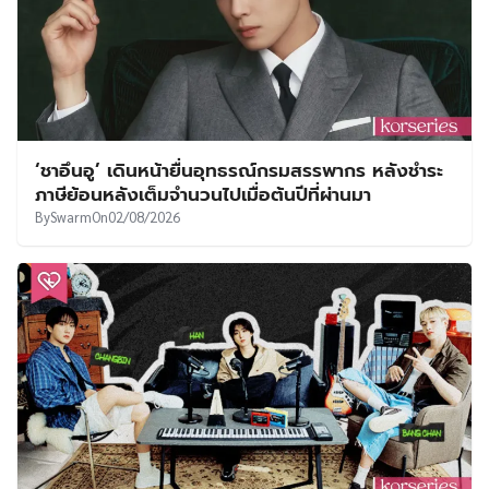
‘ชาอึนอู’ เดินหน้ายื่นอุทธรณ์กรมสรรพากร หลังชำระ
ภาษีย้อนหลังเต็มจำนวนไปเมื่อต้นปีที่ผ่านมา
By
Swarm
On
02/08/2026