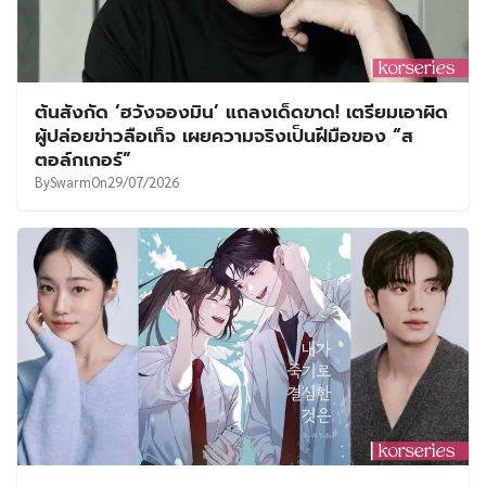
ต้นสังกัด ‘ฮวังจองมิน’ แถลงเด็ดขาด! เตรียมเอาผิด
ผู้ปล่อยข่าวลือเท็จ เผยความจริงเป็นฝีมือของ “ส
ตอล์กเกอร์”
By
Swarm
On
29/07/2026