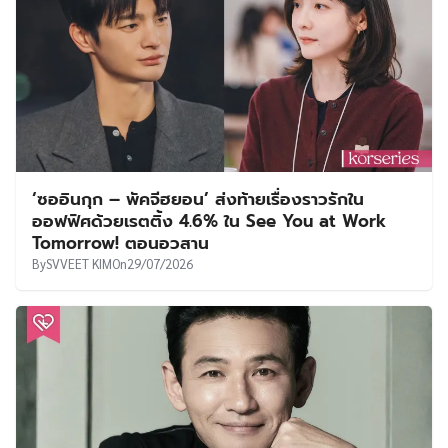
‘ซออินกุก – พัคจีฮยอน’ ส่งท้ายเรื่องราวรักใน
ออฟฟิศด้วยเรตติ้ง 4.6% ใน See You at Work
Tomorrow! ตอนอวสาน
By
SVVEET KIM
On
29/07/2026