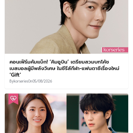
คอนเฟิร์มคัมแบ็ก! ‘คิมอูบิน’ เตรียมสวมบทโค้ช
เบสบอลผู้มีพลังวิเศษ ในซีรีส์กีฬา-แฟนตาซีเรื่องใหม่
‘Gift’
By
korseries
On
05/08/2026