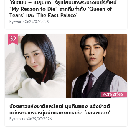
‘อีแชมิน – โนยุนซอ’ รียูเนียนบทพระนางในซีรีส์ใหม่
“My Reason to Die” จากทีมกำกับ ‘Queen of
Tears’ และ ‘The East Palace’
By
Swarm
On
29/07/2026
น้องสาวแห่งชาติสละโสด! มุนกึนยอง แจ้งข่าวดี
แต่งงานแฟนหนุ่มนักแสดงมิวสิคัล ‘จองพยอง’
By
korseries
On
29/07/2026