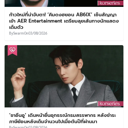
ก้าวใหม่ที่น่าจับตา! ‘คิมดงฮยอน AB6IX’ เซ็นสัญญา
เข้า AER Entertainment เตรียมลุยเส้นทางนักแสดง
เต็มตัว
By
Swarm
On
03/08/2026
‘ชาอึนอู’ เดินหน้ายื่นอุทธรณ์กรมสรรพากร หลังชำระ
ภาษีย้อนหลังเต็มจำนวนไปเมื่อต้นปีที่ผ่านมา
By
Swarm
On
02/08/2026