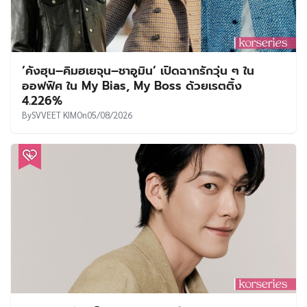
‘คังฮุน–คิมฮเยจุน–ชาอูมิน’ เปิดฉากรักวุ่น ๆ ใน
ออฟฟิศ ใน My Bias, My Boss ด้วยเรตติ้ง
4.226%
By
SVVEET KIM
On
05/08/2026