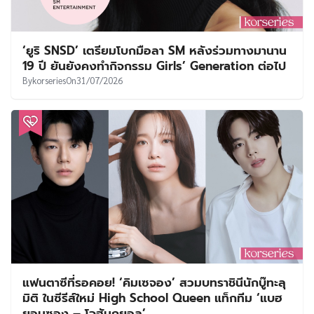
‘ยูริ SNSD’ เตรียมโบกมือลา SM หลังร่วมทางมานาน
19 ปี ยันยังคงทำกิจกรรม Girls’ Generation ต่อไป
By
korseries
On
31/07/2026
แฟนตาซีที่รอคอย! ‘คิมเซจอง’ สวมบทราชินีนักบู๊ทะลุ
มิติ ในซีรีส์ใหม่ High School Queen แท็กทีม ‘แบฮ
ยอนซอง – โจฮันกยอล’