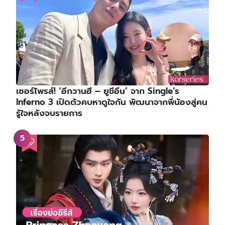
เซอร์ไพรส์! ‘อีกวานฮี – ยูชีอึน’ จาก Single’s
Inferno 3 เปิดตัวคบหาดูใจกัน พัฒนาจากพี่น้องสู่คน
รู้ใจหลังจบรายการ