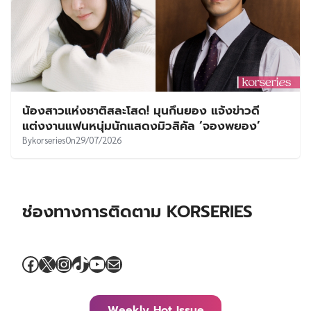
น้องสาวแห่งชาติสละโสด! มุนกึนยอง แจ้งข่าวดี
แต่งงานแฟนหนุ่มนักแสดงมิวสิคัล ‘จองพยอง’
By
korseries
On
29/07/2026
ช่องทางการติดตาม KORSERIES
Facebook
X
Instagram
TikTok
YouTube
Mail
Weekly Hot Issue