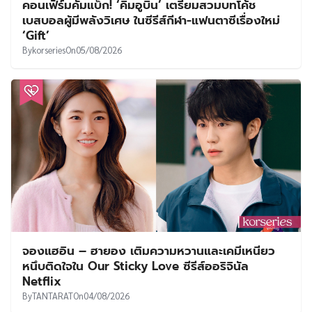
คอนเฟิร์มคัมแบ็ก! ‘คิมอูบิน’ เตรียมสวมบทโค้ช
เบสบอลผู้มีพลังวิเศษ ในซีรีส์กีฬา-แฟนตาซีเรื่องใหม่
‘Gift’
By
korseries
On
05/08/2026
จองแฮอิน – ฮายอง เติมความหวานและเคมีเหนียว
หนึบติดใจใน Our Sticky Love ซีรีส์ออริจินัล
Netflix
By
TANTARAT
On
04/08/2026