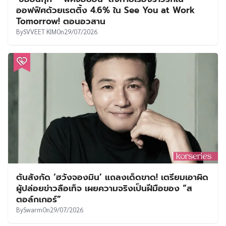
ออฟฟิศด้วยเรตติ้ง 4.6% ใน See You at Work
Tomorrow! ตอนอวสาน
By
SVVEET KIM
On
29/07/2026
ต้นสังกัด ‘ฮวังจองมิน’ แถลงเด็ดขาด! เตรียมเอาผิด
ผู้ปล่อยข่าวลือเท็จ เผยความจริงเป็นฝีมือของ “ส
ตอล์กเกอร์”
By
Swarm
On
29/07/2026