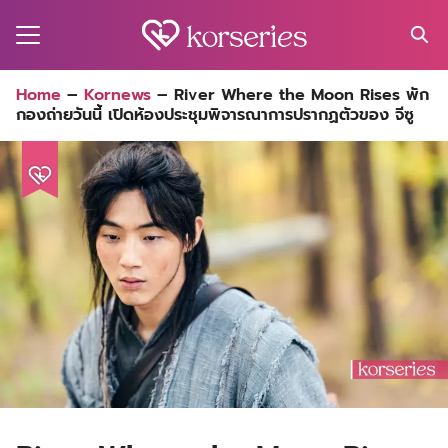
Skip
to
content
Search
Home
–
Kornews
–
River Where the Moon Rises พัก
for:
กองถ่ายวันนี้ เปิดห้องประชุมพิจารณาการปรากฏตัวของ จีซู
MA
ES
CT
EL
UTY
T
EW
US