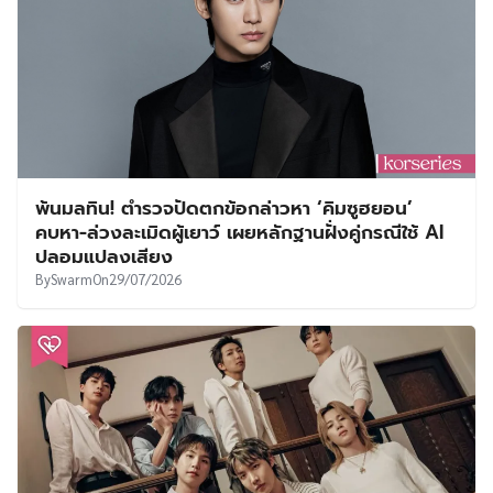
พ้นมลทิน! ตำรวจปัดตกข้อกล่าวหา ‘คิมซูฮยอน’
คบหา-ล่วงละเมิดผู้เยาว์ เผยหลักฐานฝั่งคู่กรณีใช้ AI
ปลอมแปลงเสียง
By
Swarm
On
29/07/2026