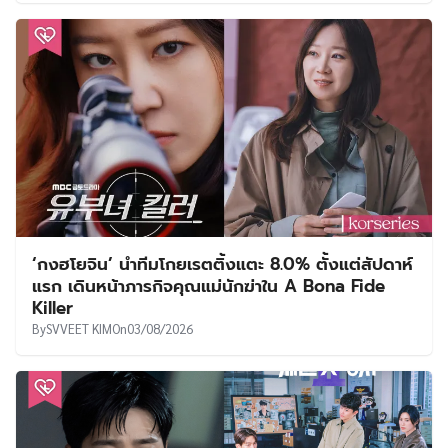
‘กงฮโยจิน’ นำทีมโกยเรตติ้งแตะ 8.0% ตั้งแต่สัปดาห์
แรก เดินหน้าภารกิจคุณแม่นักฆ่าใน A Bona Fide
Killer
By
SVVEET KIM
On
03/08/2026