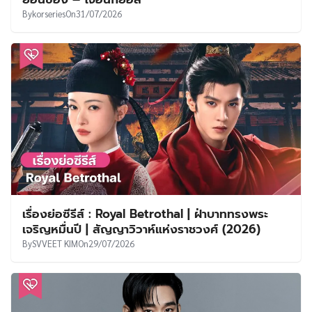
By
korseries
On
31/07/2026
เรื่องย่อซีรีส์ : Royal Betrothal | ฝ่าบาททรงพระ
เจริญหมื่นปี | สัญญาวิวาห์แห่งราชวงศ์ (2026)
By
SVVEET KIM
On
29/07/2026