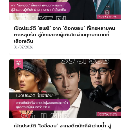
เปิดประวัติ ‘ฮเยริ’ จาก ‘ด็อกซอน’ ที่ใครหลายคน
ตกหลุมรัก สู่นักแสดงผู้เติบโตผ่านทุกบทบาทที่
เลือกเดิน
31/07/2026
เปิดประวัติ ‘โซจีซอบ’ จากอดีตนักกีฬาว่ายน้ำ สู่