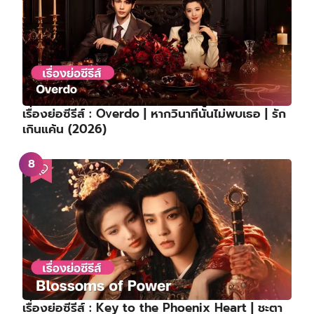
เรื่องย่อซีรีส์ : Overdo | หากวินาทีนั้นไม่พบเธอ | รัก
เกินแค้น (2026)
เรื่องย่อซีรีส์ : Key to the Phoenix Heart | ชะตา