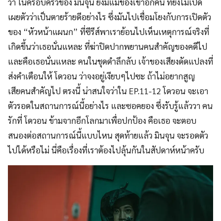
ว่า่ ในครอบครัวของ มินจุน ยังมีแม่ของเขาอีกคน ที่ยังไม่เปิด
เผยตัวว่าเป็นตายร้ายดีอย่างไร ซึ่งมันไปเชื่อมโยงกับการเปิดตัว
ของ “หัวหน้าแผนก” ที่ซีรีส์พาเราย้อนไปเห็นเหตุการณ์จริงที่
เกิดขึ้นว่าเธอนั่นแหละ ที่ฆ่าปิดปากพยานคนสำคัญของคดีไป
และคือเธอนั่นแหละ คนในชุดดำลึกลับ เจ้าของเสียงดัดแปลงที่
ส่งคำเตือนให้ โดวอน ว่าจงอยู่เงียบๆไปซะ ถ้าไม่อยากสูญ
เสียคนสำคัญไป ตรงนี้ น่าสนใจว่าใน EP.11-12 โดวอน จะเอา
ตัวรอดในสถานการณ์นี้อย่างไร และซอคยอง ซึ่งรับรู้แล้ววา คน
รักที่ โดวอน ข้ามจากอีกโลกมาเพื่อปกป้อง คือเธอ จะตอบ
สนองต่อสถานการณ์นี้แบบไหน สุดท้ายแล้ว มินจุน จะรอดตัว
ไปได้หรือไม่ นี่คือเรื่องที่เราต้องไปลุ้นกันในสัปดาห์หน้าครับ