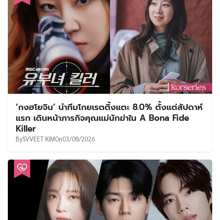
‘กงฮโยจิน’ นำทีมโกยเรตติ้งแตะ 8.0% ตั้งแต่สัปดาห์
แรก เดินหน้าภารกิจคุณแม่นักฆ่าใน A Bona Fide
Killer
By
SVVEET KIM
On
03/08/2026