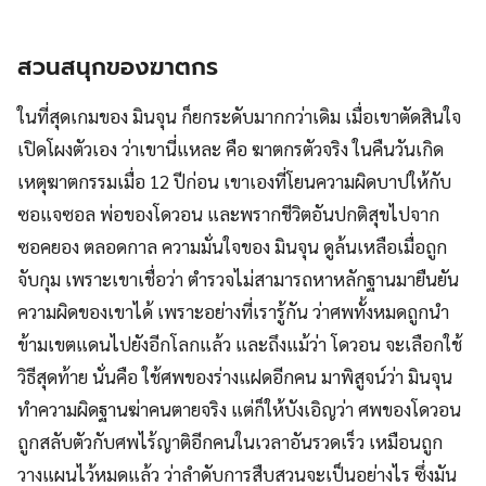
สวนสนุกของฆาตกร
ในที่สุดเกมของ มินจุน ก็ยกระดับมากกว่าเดิม เมื่อเขาตัดสินใจ
เปิดโผงตัวเอง ว่าเขานี่แหละ คือ ฆาตกรตัวจริง ในคืนวันเกิด
เหตุฆาตกรรมเมื่อ 12 ปีก่อน เขาเองที่โยนความผิดบาปให้กับ
ซอแจซอล พ่อของโดวอน และพรากชีวิตอันปกติสุขไปจาก
ซอคยอง ตลอดกาล ความมั่นใจของ มินจุน ดูล้นเหลือเมื่อถูก
จับกุม เพราะเขาเชื่อว่า ตำรวจไม่สามารถหาหลักฐานมายืนยัน
ความผิดของเขาได้ เพราะอย่างที่เรารู้กัน ว่าศพทั้งหมดถูกนำ
ข้ามเขตแดนไปยังอีกโลกแล้ว และถึงแม้ว่า โดวอน จะเลือกใช้
วิธีสุดท้าย นั่นคือ ใช้ศพของร่างแฝดอีกคน มาพิสูจน์ว่า มินจุน
ทำความผิดฐานฆ่าคนตายจริง แต่ก็ให้บังเอิญว่า ศพของโดวอน
ถูกสลับตัวกับศพไร้ญาติอีกคนในเวลาอันรวดเร็ว เหมือนถูก
วางแผนไว้หมดแล้ว ว่าลำดับการสืบสวนจะเป็นอย่างไร ซึ่งมัน