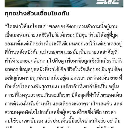
ทุกอย่างล้วนเชื่อมโยงกัน
“ใครทำให้แกโกรธ?”
ซอคยอง คิดทบทวนคำถามนี้อยู่นาน
เมื่อเธอพบเบาะแสชีวิตในวัยเด็กของ มินจุน ว่าไม่ได้อยู่ที่มูค
ยองมาตั้งแต่เกิดอย่างที่ประวัติเขียนหลอกเอาไว้ แต่เขาเคยอยู่
ที่บ้านหลังหนึ่งกับ แม่ และยาย และมันเป็นเบาะแสสำคัญที่
ทำให้ ซอคยอง ต้องตามไปสืบดู เพื่อหาข้อมูลเชิงลึกเกี่ยวกับตัว
ฆาตกร ข้อมูลชุดหนึ่งที่เราได้ คือ ชีวิตในวัยเด็กของ มินจุน ต้อง
เผชิญกับความทุกข์ทรมานใจอยู่ตลอดเวลา เขาต้องเห็น ยาย ที่
ป่วยด้วยโรคทางพันธุกรรมแบบเดียวกับที่เขากำลังเป็น อยู่ใน
ภาวะที่โรครุนแรงจนเกินจะเยียวยา นี่คือจุดที่ทำให้เขามองเห็น
ภาพตัวเองในวันข้างหน้า และเลือกจะเอาความโกรธแค้น และ
ความหงุดหงิดใจไปลงกับเหยื่อผู้เคราะห์ร้าย ซึ่งก็คือ บรรดา
คนไข้ของเขานั่นเอง แล้วประเด็นนี้มีอะไรน่าสนใจล่ะ อย่าลืม