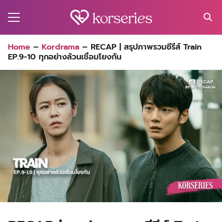
Skip
to
content
Search
Home
–
Kordrama
–
RECAP | สรุปภาพรวมซีรีส์ Train
for:
EP.9-10 ทุกอย่างล้วนเชื่อมโยงกัน
MA
ES
CT
EL
UTY
T
EW
US