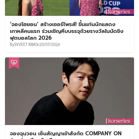
‘จองโฮยอน’ สร้างเซอร์ไพรส์! ขึ้นแท่นนักแสดง
เกาหลีคนแรก ร่วมเชิญหีบบรรจุถ้วยรางวัลในนัดชิง
ฟุตบอลโลก 2026
By
SVVEET KIM
On
20/07/2026
จองจุนวอน เซ็นสัญญาเข้าสังกัด COMPANY ON