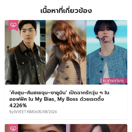
เนื้อหาที่เกี่ยวข้อง
‘คังฮุน–คิมฮเยจุน–ชาอูมิน’ เปิดฉากรักวุ่น ๆ ใน
ออฟฟิศ ใน My Bias, My Boss ด้วยเรตติ้ง
4.226%
By
SVVEET KIM
On
05/08/2026