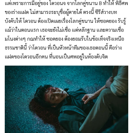
แต่เพราะการมีอยู่ของ โดวอนจ จากโลกคู่ขนาน B ทำให้ พิธีศพ
ของร่างแฝด ไม่สามารถระบุชื่อผู้ตายได้ ตรงนี้ ซีรีส์วางบท
บังคับให้ โดวอน ต้องเปิดเผยเรื่องโลกคู่ขนาน ให้ซอคยอง รับรู้
แม้ว่าในตอนแรก เธอจะยังไม่เชื่อ แต่หลักฐาน และความเชื่อ
มโนงต่างๆ กฌทำให้ ซอคยอง ต้องยอมรับในข้อเท็จจริงเหนือ
ธรรมชาตินี้ ว่าโดวอน ที่เป็นหัวหน้าทีมของเธอตอนนี้ คือร่าง
แฝดของโดวอนอีกคน ที่นอนเป็นศพอยู่ในห้องดับจิต