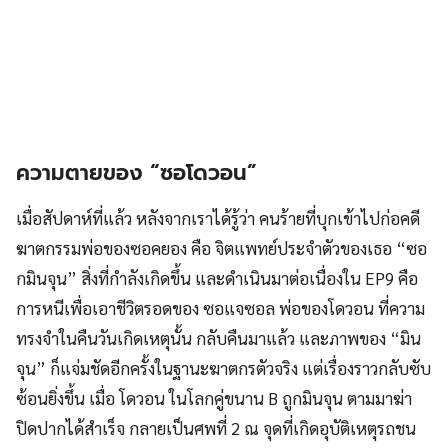
ความตายของ “ซอโดวอน”
เมื่อสัปดาห์ที่แล้ว หลังจากเราได้รู้ว่า คนร้ายที่บุกเข้าไปก่อคดี
ฆาตกรรมพ่อของซอคยอง คือ จิตแพทย์ประจำตัวของเธอ “ซอ
กมินจุน” สิ่งที่กำลังเกิดขึ้น และดำเนินมาต่อเนื่องใน EP9 คือ
การหนีเพื่อเอาชีวิตรอดของ ซอแจซอล พ่อของโดวอน ที่ความ
ทรงจำในคืนวันเกิดเหตุนั้น กลับคืนมาแล้ว และภาพของ “มิน
จุน” ก็แจ่มชัดอีกครั้งในฐานะฆาตกรตัวจริง แต่เรื่องราวกลับซับ
ซ้อนยิ่งขึ้น เมื่อ โดวอน ในโลกคู่ขนาน B ถูกมินจุน ตามมาฆ่า
ปิดปากได้สำเร็จ กลายเป็นศพที่ 2 ณ จุดที่เกิดอุบัติเหตุรถชน