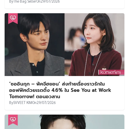
By
The Bag Seller
On
29/07/2026
‘ซออินกุก – พัคจีฮยอน’ ส่งท้ายเรื่องราวรักใน
ออฟฟิศด้วยเรตติ้ง 4.6% ใน See You at Work
Tomorrow! ตอนอวสาน
By
SVVEET KIM
On
29/07/2026