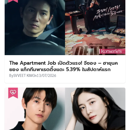
The Apartment Job เปิดตัวแรง! จีซอง – ฮายุนค
ยอง แท็กทีมพาเรตติ้งแตะ 5.39% ในสัปดาห์แรก
By
SVVEET KIM
On
13/07/2026