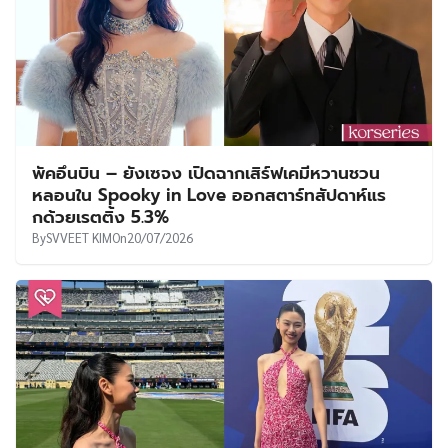
พัคอึนบิน – ยังเซจง เปิดฉากเสิร์ฟเคมีหวานชวน
หลอนใน Spooky in Love ออกสตาร์ทสัปดาห์แร
กด้วยเรตติ้ง 5.3%
By
SVVEET KIM
On
20/07/2026