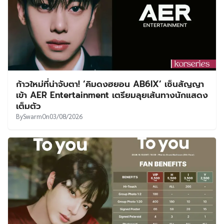
ก้าวใหม่ที่น่าจับตา! ‘คิมดงฮยอน AB6IX’ เซ็นสัญญา
เข้า AER Entertainment เตรียมลุยเส้นทางนักแสดง
เต็มตัว
By
Swarm
On
03/08/2026