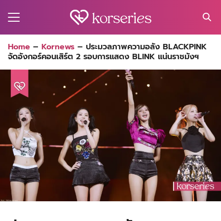
Skip
to
content
Search
Home
–
Kornews
–
ประมวลภาพความอลัง BLACKPINK
for:
จัดอังกอร์คอนเสิร์ต 2 รอบการแสดง BLINK แน่นราชมังฯ
MA
ES
CT
EL
UTY
T
EW
US