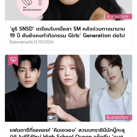
‘ยูริ SNSD’ เตรียมโบกมือลา SM หลังร่วมทางมานาน
19 ปี ยันยังคงทำกิจกรรม Girls’ Generation ต่อไป
By
korseries
On
31/07/2026
แฟนตาซีที่รอคอย! ‘คิมเซจอง’ สวมบทราชินีนักบู๊ทะลุ
มิติ ในซีรีส์ใหม่ High School Queen แท็กทีม ‘แบฮ