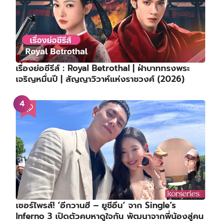
เรื่องย่อซีรีส์ : Royal Betrothal | ฝ่าบาททรงพระ
เจริญหมื่นปี | สัญญาวิวาห์แห่งราชวงศ์ (2026)
เซอร์ไพรส์! ‘อีกวานฮี – ยูชีอึน’ จาก Single’s
Inferno 3 เปิดตัวคบหาดูใจกัน พัฒนาจากพี่น้องสู่คน