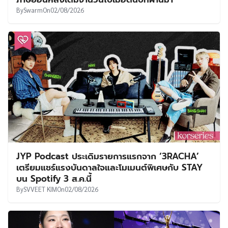
By
Swarm
On
02/08/2026
JYP Podcast ประเดิมรายการแรกจาก ‘3RACHA’
เตรียมแชร์แรงบันดาลใจและโมเมนต์พิเศษกับ STAY
บน Spotify 3 ส.ค.นี้
By
SVVEET KIM
On
02/08/2026