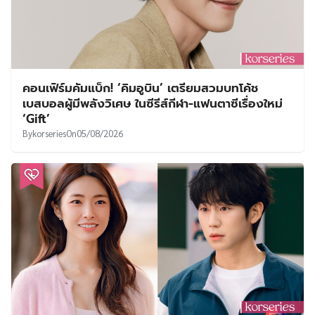
คอนเฟิร์มคัมแบ็ก! ‘คิมอูบิน’ เตรียมสวมบทโค้ช
เบสบอลผู้มีพลังวิเศษ ในซีรีส์กีฬา-แฟนตาซีเรื่องใหม่
‘Gift’
By
korseries
On
05/08/2026