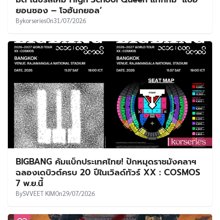
ยอนซอง – โจฮันกยอล’
By
korseries
On
31/07/2026
BIGBANG คัมแบ็กประเทศไทย! ปักหมุดราชมังคลาฯ
ฉลองเดบิวต์ครบ 20 ปีในเวิลด์ทัวร์ XX : COSMOS
7 พ.ย.นี้
By
SVVEET KIM
On
29/07/2026