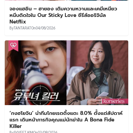
จองแฮอิน – ฮายอง เติมความหวานและเคมีเหนียว
หนึบติดใจใน Our Sticky Love ซีรีส์ออริจินัล
Netflix
By
TANTARAT
On
04/08/2026
‘กงฮโยจิน’ นำทีมโกยเรตติ้งแตะ 8.0% ตั้งแต่สัปดาห์
แรก เดินหน้าภารกิจคุณแม่นักฆ่าใน A Bona Fide
Killer
By
SVVEET KIM
On
03/08/2026