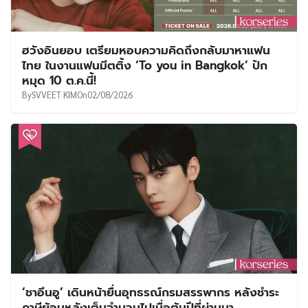
ฮวังอินยอบ เตรียมหอบความคิดถึงกลับมาหาแฟน
ไทย ในงานแฟนมีตติ้ง ‘To you in Bangkok’ ปัก
หมุด 10 ต.ค.นี้!
By
SVVEET KIM
On
02/08/2026
‘ชาอึนอู’ เดินหน้ายื่นอุทธรณ์กรมสรรพากร หลังชำระ
ภาษีย้อนหลังเต็มจำนวนไปเมื่อต้นปีที่ผ่านมา