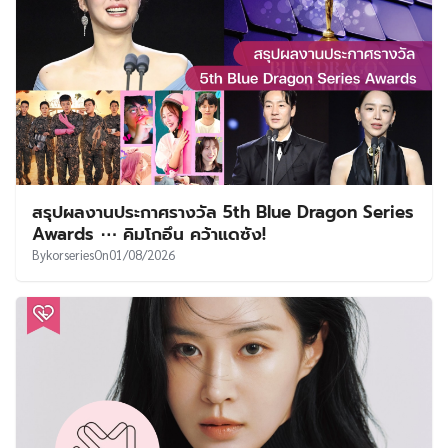
สรุปผลงานประกาศรางวัล 5th Blue Dragon Series
Awards ⋯ คิมโกอึน คว้าแดซัง!
By
korseries
On
01/08/2026