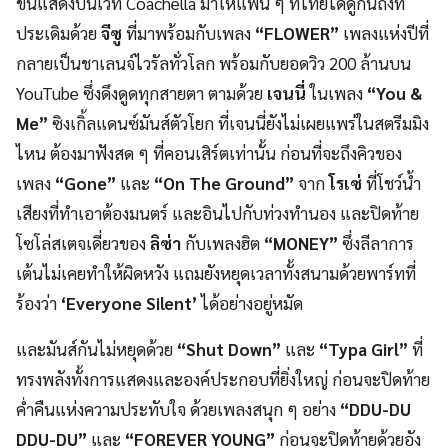
ขึ้นแสดงบนเวที Coachella มาให้แฟน ๆ ที่ไทยได้ดูกันถึงที่
ประเดิมด้วย
จีซู
ที่มาพร้อมกับเพลง
“FLOWER”
เพลงแห่งปีที่
กลายเป็นชาเลนจ์ไวรัลทั่วโลก พร้อมกับยอดวิว 200 ล้านบน
YouTube ซึ่งดึงดูดทุกสายตา ตามด้วย
เจนนี่
ในเพลง
“You &
Me”
ซิงเกิ้ลแดนซ์มันส์ตัวโยก ที่เจนนี่ยังไม่เผยแพร่ในสตรีมมิง
ไหน ต้องมาฟังสด ๆ ที่คอนเสิร์ตเท่านั้น ก่อนที่จะถึงคิวของ
เพลง
“Gone”
และ
“On The Ground”
จาก
โรเซ่
ที่โชว์น้ำ
เสียงที่ทำเอาต้องมนตร์ และอินไปกับท่วงทำนอง และปิดท้าย
โซโล่สเตจเดี่ยวของ
ลิซ่า
กับเพลงฮิต
“
MONEY
”
ซึ่งลีลาการ
เต้นไม่เคยทำให้ผิดหวัง แถมยังหยุดเวลาทั้งสนามด้วยพาร์ทที่
ร้องว่า
‘Everyone Silent’
ได้อย่างอยู่หมัด
และมันส์กันไม่หยุดด้วย
“Shut Down”
และ
“Typa Girl”
ที่
ทรงพลังทั้งการแสดงและองค์ประกอบที่ยิ่งใหญ่ ก่อนจะปิดท้าย
ค่ำคืนแห่งความประทับใจ ด้วยเพลงสนุก ๆ อย่าง
“DDU-DU
DDU-DU”
และ
“FOREVER YOUNG”
ก่อนจะปิดท้ายด้วยอัง