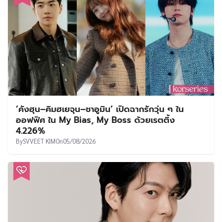
‘คังฮุน–คิมฮเยจุน–ชาอูมิน’ เปิดฉากรักวุ่น ๆ ใน
ออฟฟิศ ใน My Bias, My Boss ด้วยเรตติ้ง
4.226%
By
SVVEET KIM
On
05/08/2026