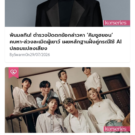
พ้นมลทิน! ตำรวจปัดตกข้อกล่าวหา ‘คิมซูฮยอน’
คบหา-ล่วงละเมิดผู้เยาว์ เผยหลักฐานฝั่งคู่กรณีใช้ AI
ปลอมแปลงเสียง
By
Swarm
On
29/07/2026