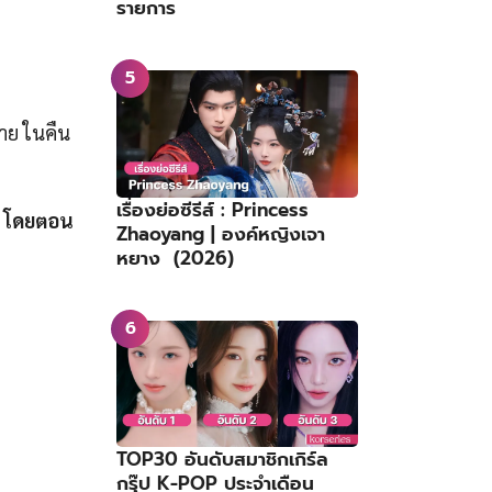
รายการ
าย ในคืน
เรื่องย่อซีรีส์ : Princess
ก โดยตอน
Zhaoyang | องค์หญิงเจา
หยาง (2026)
TOP30 อันดับสมาชิกเกิร์ล
กรุ๊ป K-POP ประจำเดือน