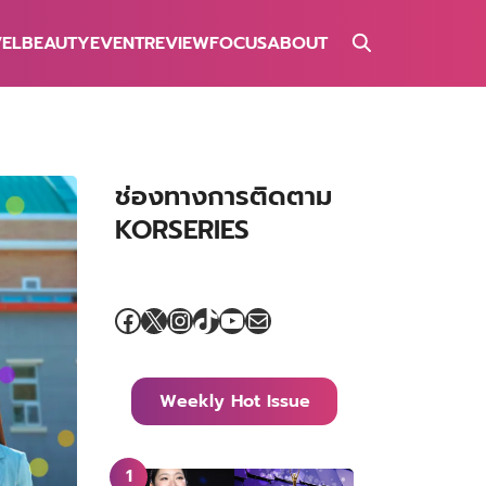
VEL
BEAUTY
EVENT
REVIEW
FOCUS
ABOUT
ช่องทางการติดตาม
KORSERIES
Facebook
X
Instagram
TikTok
YouTube
Mail
Weekly Hot Issue