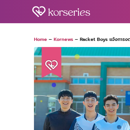
Skip
to
content
S
fo
Home
–
Kornews
–
Racket Boys แจ้งการงดอ