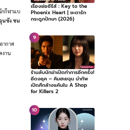
เรื่องย่อซีรีส์ : Key to the
นนักกีฬาแบ
Phoenix Heart | ชะตารัก
กระดูกปักษา (2026)
จุนซัง ซน
อกอากาศ
ัดงาน
ร้านลับนักฆ่าเปิดทำการอีกครั้ง!
อีดงอุค – คิมฮเยจุน นำทัพ
เปิดศึกล้างแค้นใน A Shop
for Killers 2