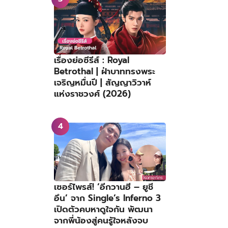
เรื่องย่อซีรีส์ : Royal
Betrothal | ฝ่าบาททรงพระ
เจริญหมื่นปี | สัญญาวิวาห์
แห่งราชวงศ์ (2026)
เซอร์ไพรส์! ‘อีกวานฮี – ยูชี
อึน’ จาก Single’s Inferno 3
เปิดตัวคบหาดูใจกัน พัฒนา
จากพี่น้องสู่คนรู้ใจหลังจบ