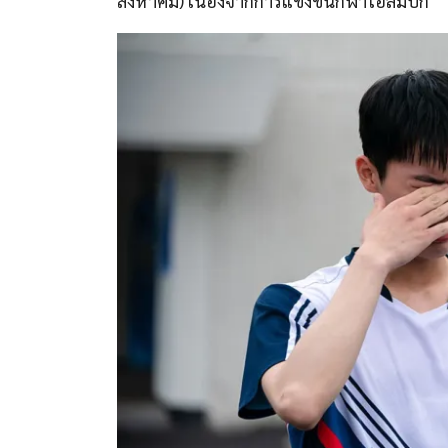
สิงหาคม) เนื่องจากการแข่งขันกีฬาโอลิมปิก