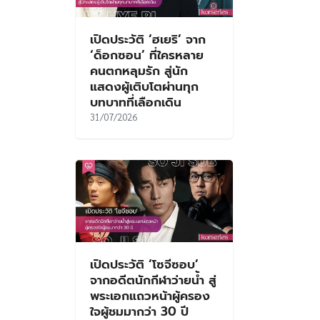
เปิดประวัติ ‘ฮเยริ’ จาก
‘ด็อกซอน’ ที่ใครหลาย
คนตกหลุมรัก สู่นัก
แสดงผู้เติบโตผ่านทุก
บทบาทที่เลือกเดิน
31/07/2026
เปิดประวัติ ‘โซจีซอบ’
จากอดีตนักกีฬาว่ายน้ำ สู่
พระเอกแถวหน้าผู้ครอง
ใจผู้ชมมากว่า 30 ปี