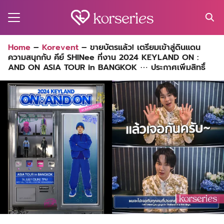
Skip
to
content
Search
Home
–
Korevent
–
ขายบัตรแล้ว! เตรียมเข้าสู่ดินแดน
for:
ความสนุกกับ คีย์ SHINee ที่งาน 2024 KEYLAND ON :
MA
AND ON ASIA TOUR in BANGKOK ⋯ ประกาศเพิ่มสิทธิ์
ES
CT
EL
UTY
T
EW
US