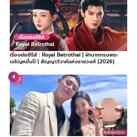
เรื่องย่อซีรีส์ : Royal Betrothal | ฝ่าบาททรงพระ
เจริญหมื่นปี | สัญญาวิวาห์แห่งราชวงศ์ (2026)