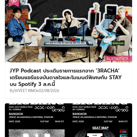
JYP Podcast ประเดิมรายการแรกจาก ‘3RACHA’
เตรียมแชร์แรงบันดาลใจและโมเมนต์พิเศษกับ STAY
บน Spotify 3 ส.ค.นี้
By
SVVEET KIM
On
02/08/2026