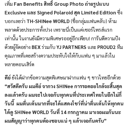
เพิ่ม
Fan Benefits สิทธิ์ Group Photo ถ่ายรูปแบบ
Exclusive และ Signed Polaroid สุด Limited Edition
ซึ่ง
บอกเลยว่า
TH-SHINee WORLD
(ชื่อกลุ่มแฟนคลับ) ห้าม
พลาดด้วยประการทั้งปวง เพราะนี่เป็นแค่เซอร์ไพรส์แรก
เท่านั้น ในงานยังมีความพิเศษรออยู่อีกเพียบ! การันตีความปัง
ด้วยผู้จัดอย่าง
BEX
ร่วมกับ
YJ PARTNERS
และ
PROUD2
ทีม
คุณภาพที่เคยสร้างความประทับใจให้กับแฟน ๆ มาแล้วใน
หลายคอนเสิร์ต
คีย์
ยังได้ฝากข้อความสุดพิเศษมาฝากแฟน ๆ ชาวไทยอีกด้วย
“สวัสดีครับ ผมคีย์ จากวง SHINee การรอคอยใกล้จะสิ้นสุด
ลงแล้วครับ ผมจะไปเจอกับทุกคนที่ประเทศไทยในอีกไม่กี่
วันนี้ ผมตื่นเต้นมากที่จะได้แสดงโชว์ที่น่าตื่นเต้นให้ทุกคน
ได้ดู SHINee WORLD วันที่ 14 กรกฎาคม มาเจอผมกันนะ
ผมสัญญาว่าทุกคนต้องชอบแน่ ๆ แล้วเจอกันครับ”