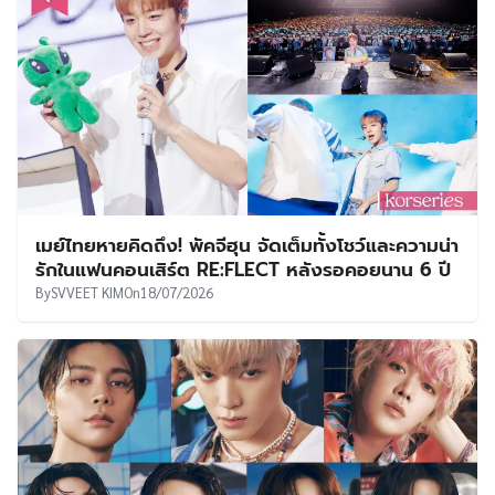
เมย์ไทยหายคิดถึง! พัคจีฮุน จัดเต็มทั้งโชว์และความน่า
รักในแฟนคอนเสิร์ต RE:FLECT หลังรอคอยนาน 6 ปี
By
SVVEET KIM
On
18/07/2026