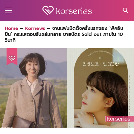
Skip
to
content
Search
Home
–
Kornews
–
งานแฟนมีตติ้งครั้งแรกของ ‘พัคอึน
for:
บิน’ กระแสตอบรับถล่มทลาย ขายบัตร Sold out ภายใน 10
MA
วินาที
ES
CT
EL
UTY
T
EW
US