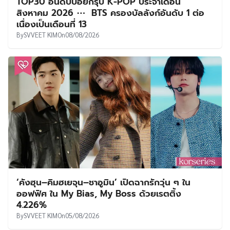
TOP30 อันดับบอยกรุ๊ป K-POP ประจำเดือน
สิงหาคม 2026 ⋯ BTS ครองบัลลังก์อันดับ 1 ต่อ
เนื่องเป็นเดือนที่ 13
By
SVVEET KIM
On
08/08/2026
‘คังฮุน–คิมฮเยจุน–ชาอูมิน’ เปิดฉากรักวุ่น ๆ ใน
ออฟฟิศ ใน My Bias, My Boss ด้วยเรตติ้ง
4.226%
By
SVVEET KIM
On
05/08/2026