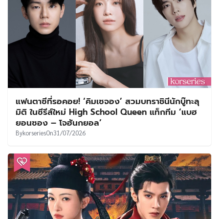
แฟนตาซีที่รอคอย! ‘คิมเซจอง’ สวมบทราชินีนักบู๊ทะลุ
มิติ ในซีรีส์ใหม่ High School Queen แท็กทีม ‘แบฮ
ยอนซอง – โจฮันกยอล’
By
korseries
On
31/07/2026