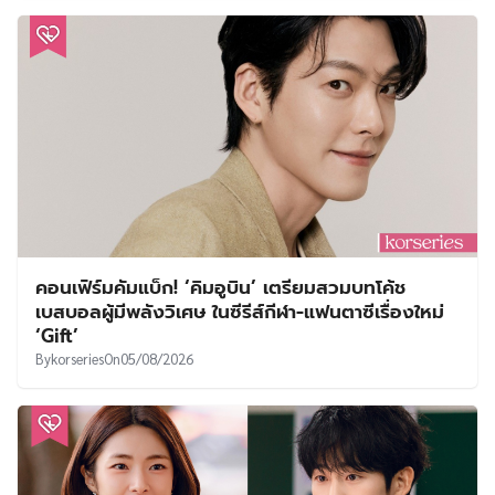
คอนเฟิร์มคัมแบ็ก! ‘คิมอูบิน’ เตรียมสวมบทโค้ช
เบสบอลผู้มีพลังวิเศษ ในซีรีส์กีฬา-แฟนตาซีเรื่องใหม่
‘Gift’
By
korseries
On
05/08/2026