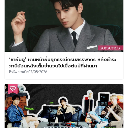
‘ชาอึนอู’ เดินหน้ายื่นอุทธรณ์กรมสรรพากร หลังชำระ
ภาษีย้อนหลังเต็มจำนวนไปเมื่อต้นปีที่ผ่านมา
By
Swarm
On
02/08/2026