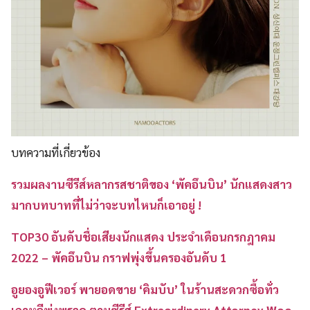
บทความที่เกี่ยวข้อง
รวมผลงานซีรีส์หลากรสชาติของ ‘พัคอึนบิน’ นักแสดงสาว
มากบทบาทที่ไม่ว่าจะบทไหนก็เอาอยู่ !
TOP30 อันดับชื่อเสียงนักแสดง ประจำเดือนกรกฎาคม
2022 – พัคอึนบิน กราฟพุ่งขึ้นครองอันดับ 1
อูยองอูฟีเวอร์ พายอดขาย ‘คิมบับ’ ในร้านสะดวกซื้อทั่ว
เกาหลีพุ่งพรวด ตามซีรีส์ Extraordinary Attorney Woo