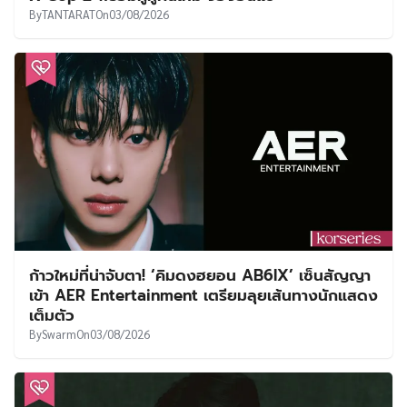
By
TANTARAT
On
03/08/2026
ก้าวใหม่ที่น่าจับตา! ‘คิมดงฮยอน AB6IX’ เซ็นสัญญา
เข้า AER Entertainment เตรียมลุยเส้นทางนักแสดง
เต็มตัว
By
Swarm
On
03/08/2026