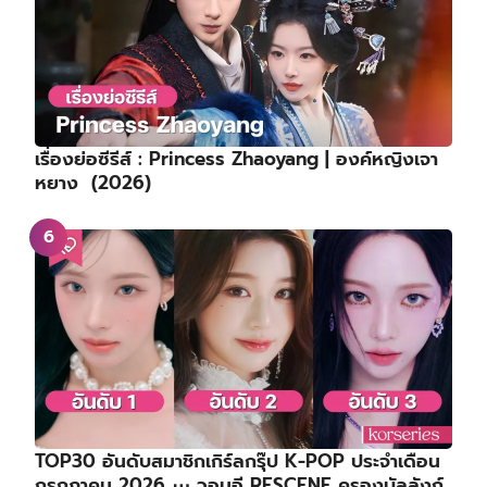
เรื่องย่อซีรีส์ : Princess Zhaoyang | องค์หญิงเจา
หยาง (2026)
TOP30 อันดับสมาชิกเกิร์ลกรุ๊ป K-POP ประจำเดือน
กรกฎาคม 2026 ⋯ วอนอี RESCENE ครองบัลลังก์