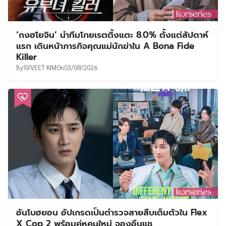
‘กงฮโยจิน’ นำทีมโกยเรตติ้งแตะ 8.0% ตั้งแต่สัปดาห์
แรก เดินหน้าภารกิจคุณแม่นักฆ่าใน A Bona Fide
Killer
By
SVVEET KIM
On
03/08/2026
อันโบฮยอน อัปเกรดเป็นตำรวจสายสืบเต็มตัวใน Flex
X Cop 2 พร้อมคู่หูคนใหม่ จองอึนแช