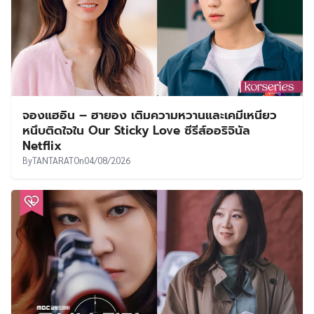
จองแฮอิน – ฮายอง เติมความหวานและเคมีเหนียว
หนึบติดใจใน Our Sticky Love ซีรีส์ออริจินัล
Netflix
By
TANTARAT
On
04/08/2026