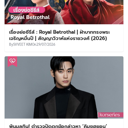
เรื่องย่อซีรีส์ : Royal Betrothal | ฝ่าบาททรงพระ
เจริญหมื่นปี | สัญญาวิวาห์แห่งราชวงศ์ (2026)
By
SVVEET KIM
On
29/07/2026
พ้นมลทิน! ตำรวจปัดตกข้อกล่าวหา ‘คิมซูฮยอน’