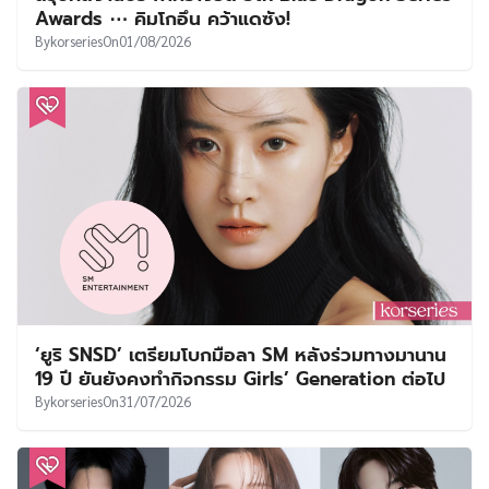
Awards ⋯ คิมโกอึน คว้าแดซัง!
By
korseries
On
01/08/2026
‘ยูริ SNSD’ เตรียมโบกมือลา SM หลังร่วมทางมานาน
19 ปี ยันยังคงทำกิจกรรม Girls’ Generation ต่อไป
By
korseries
On
31/07/2026