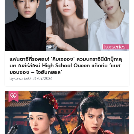
แฟนตาซีที่รอคอย! ‘คิมเซจอง’ สวมบทราชินีนักบู๊ทะลุ
มิติ ในซีรีส์ใหม่ High School Queen แท็กทีม ‘แบฮ
ยอนซอง – โจฮันกยอล’
By
korseries
On
31/07/2026