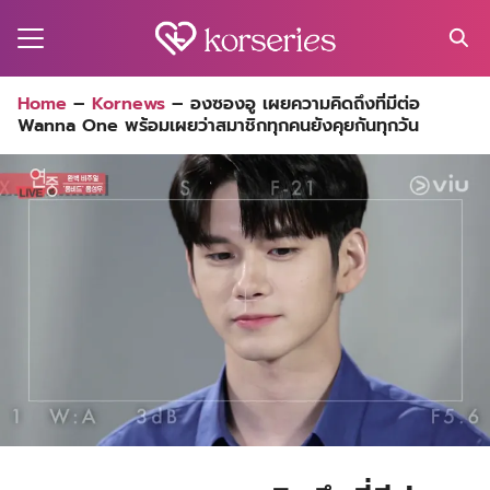
Skip
to
content
Search
Home
–
Kornews
–
องซองอู เผยความคิดถึงที่มีต่อ
for:
Wanna One พร้อมเผยว่าสมาชิกทุกคนยังคุยกันทุกวัน
MA
ES
CT
EL
UTY
T
EW
US