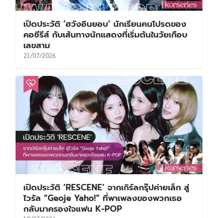
เปิดประวัติ ‘ฮวังอินยอบ’ นักเรียนคนโปรดของ
คอซีรีส์ กับเส้นทางนักแสดงที่เริ่มต้นในวัยเกือบ
เลขสาม
21/07/2026
เปิดประวัติ ‘RESCENE’ จากเกิร์ลกรุ๊ปค่ายเล็ก สู่
ไวรัล “Geoje Yaho!” ที่พาเพลงของพวกเธอ
กลับมาครองใจแฟน K-POP