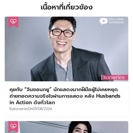
เนื้อหาที่เกี่ยวข้อง
คุยกับ “จินซอนกยู” นักแสดงมากฝีมือผู้ไม่เคยหยุด
ถ่ายทอดความจริงใจผ่านการแสดง หลัง Husbands
in Action ดังทั่วโลก
By
korseries
On
09/08/2026