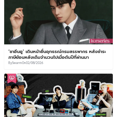
‘ชาอึนอู’ เดินหน้ายื่นอุทธรณ์กรมสรรพากร หลังชำระ
ภาษีย้อนหลังเต็มจำนวนไปเมื่อต้นปีที่ผ่านมา
By
Swarm
On
02/08/2026