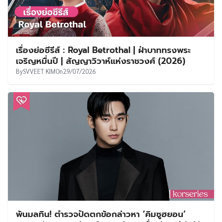
เรื่องย่อซีรีส์ : Royal Betrothal | ฝ่าบาททรงพระ
เจริญหมื่นปี | สัญญาวิวาห์แห่งราชวงศ์ (2026)
By
SVVEET KIM
On
29/07/2026
พ้นมลทิน! ตำรวจปัดตกข้อกล่าวหา ‘คิมซูฮยอน’