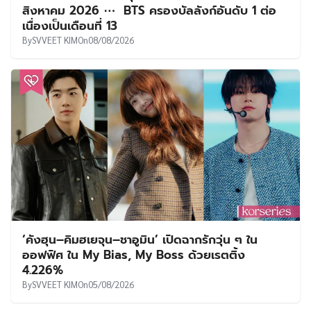
สิงหาคม 2026 ⋯ BTS ครองบัลลังก์อันดับ 1 ต่อ
เนื่องเป็นเดือนที่ 13
By
SVVEET KIM
On
08/08/2026
‘คังฮุน–คิมฮเยจุน–ชาอูมิน’ เปิดฉากรักวุ่น ๆ ใน
ออฟฟิศ ใน My Bias, My Boss ด้วยเรตติ้ง
4.226%
By
SVVEET KIM
On
05/08/2026