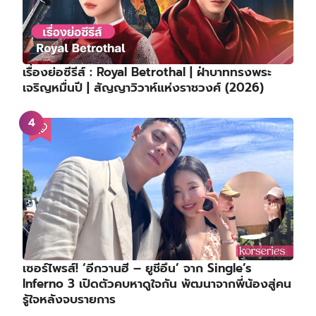
เรื่องย่อซีรีส์ : Royal Betrothal | ฝ่าบาททรงพระ
เจริญหมื่นปี | สัญญาวิวาห์แห่งราชวงศ์ (2026)
เซอร์ไพรส์! ‘อีกวานฮี – ยูชีอึน’ จาก Single’s
Inferno 3 เปิดตัวคบหาดูใจกัน พัฒนาจากพี่น้องสู่คน
รู้ใจหลังจบรายการ