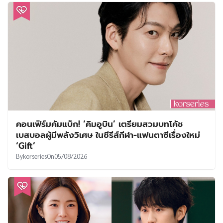
คอนเฟิร์มคัมแบ็ก! ‘คิมอูบิน’ เตรียมสวมบทโค้ช
เบสบอลผู้มีพลังวิเศษ ในซีรีส์กีฬา-แฟนตาซีเรื่องใหม่
‘Gift’
By
korseries
On
05/08/2026