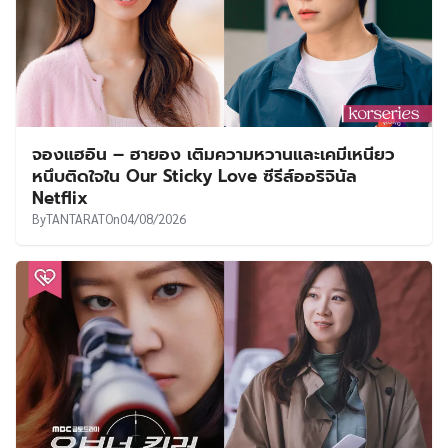
จองแฮอิน – ฮายอง เติมความหวานและเคมีเหนียว
หนึบติดใจใน Our Sticky Love ซีรีส์ออริจินัล
Netflix
By
TANTARAT
On
04/08/2026