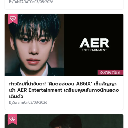
By
TANTARAT
On
03/08/2026
ก้าวใหม่ที่น่าจับตา! ‘คิมดงฮยอน AB6IX’ เซ็นสัญญา
เข้า AER Entertainment เตรียมลุยเส้นทางนักแสดง
เต็มตัว
By
Swarm
On
03/08/2026