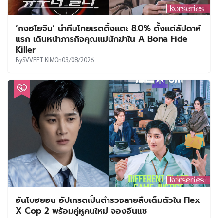
‘กงฮโยจิน’ นำทีมโกยเรตติ้งแตะ 8.0% ตั้งแต่สัปดาห์
แรก เดินหน้าภารกิจคุณแม่นักฆ่าใน A Bona Fide
Killer
By
SVVEET KIM
On
03/08/2026
อันโบฮยอน อัปเกรดเป็นตำรวจสายสืบเต็มตัวใน Flex
X Cop 2 พร้อมคู่หูคนใหม่ จองอึนแช