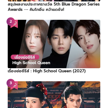
สรุปผลงานประกาศรางวัล 5th Blue Dragon Series
Awards ⋯ คิมโกอึน คว้าแดซัง!
เรื่องย่อซีรีส์ : High School Queen (2027)