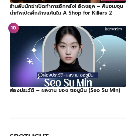
ร้านลับนักฆ่าเปิดทำการอีกครั้ง! อีดงอุค – คิมฮเยจุน
นำทัพเปิดศึกล้างแค้นใน A Shop for Killers 2
ส่องประวัติ – ผลงาน ของ ซอซูมิน (Seo Su Min)