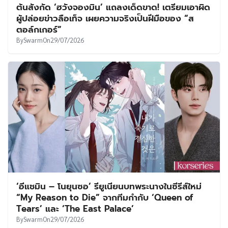
ต้นสังกัด ‘ฮวังจองมิน’ แถลงเด็ดขาด! เตรียมเอาผิด
ผู้ปล่อยข่าวลือเท็จ เผยความจริงเป็นฝีมือของ “ส
ตอล์กเกอร์”
By
Swarm
On
29/07/2026
‘อีแชมิน – โนยุนซอ’ รียูเนียนบทพระนางในซีรีส์ใหม่
“My Reason to Die” จากทีมกำกับ ‘Queen of
Tears’ และ ‘The East Palace’
By
Swarm
On
29/07/2026