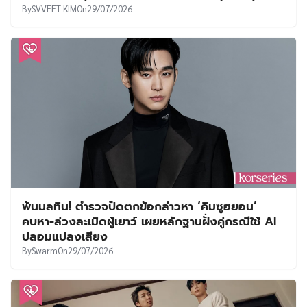
By
SVVEET KIM
On
29/07/2026
พ้นมลทิน! ตำรวจปัดตกข้อกล่าวหา ‘คิมซูฮยอน’
คบหา-ล่วงละเมิดผู้เยาว์ เผยหลักฐานฝั่งคู่กรณีใช้ AI
ปลอมแปลงเสียง
By
Swarm
On
29/07/2026