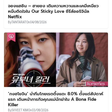
จองแฮอิน – ฮายอง เติมความหวานและเคมีเหนียว
หนึบติดใจใน Our Sticky Love ซีรีส์ออริจินัล
Netflix
By
TANTARAT
On
04/08/2026
‘กงฮโยจิน’ นำทีมโกยเรตติ้งแตะ 8.0% ตั้งแต่สัปดาห์
แรก เดินหน้าภารกิจคุณแม่นักฆ่าใน A Bona Fide
Killer
By
SVVEET KIM
On
03/08/2026