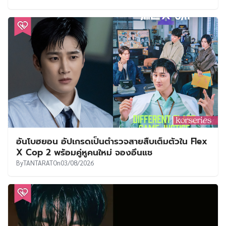
อันโบฮยอน อัปเกรดเป็นตำรวจสายสืบเต็มตัวใน Flex
X Cop 2 พร้อมคู่หูคนใหม่ จองอึนแช
By
TANTARAT
On
03/08/2026