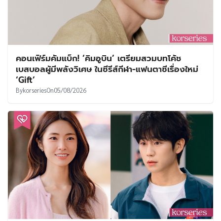
คอนเฟิร์มคัมแบ็ก! ‘คิมอูบิน’ เตรียมสวมบทโค้ช
เบสบอลผู้มีพลังวิเศษ ในซีรีส์กีฬา-แฟนตาซีเรื่องใหม่
‘Gift’
By
korseries
On
05/08/2026