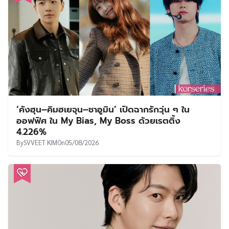
‘คังฮุน–คิมฮเยจุน–ชาอูมิน’ เปิดฉากรักวุ่น ๆ ใน
ออฟฟิศ ใน My Bias, My Boss ด้วยเรตติ้ง
4.226%
By
SVVEET KIM
On
05/08/2026