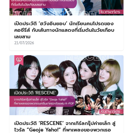
เปิดประวัติ ‘ฮวังอินยอบ’ นักเรียนคนโปรดของ
คอซีรีส์ กับเส้นทางนักแสดงที่เริ่มต้นในวัยเกือบ
เลขสาม
21/07/2026
เปิดประวัติ ‘RESCENE’ จากเกิร์ลกรุ๊ปค่ายเล็ก สู่
ไวรัล “Geoje Yaho!” ที่พาเพลงของพวกเธอ