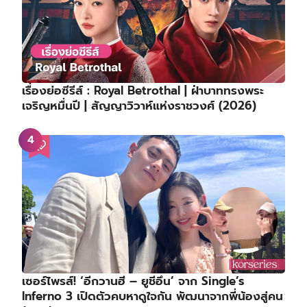
เรื่องย่อซีรีส์ : Royal Betrothal | ฝ่าบาททรงพระ
เจริญหมื่นปี | สัญญาวิวาห์แห่งราชวงศ์ (2026)
เซอร์ไพรส์! ‘อีกวานฮี – ยูชีอึน’ จาก Single’s
Inferno 3 เปิดตัวคบหาดูใจกัน พัฒนาจากพี่น้องสู่คน