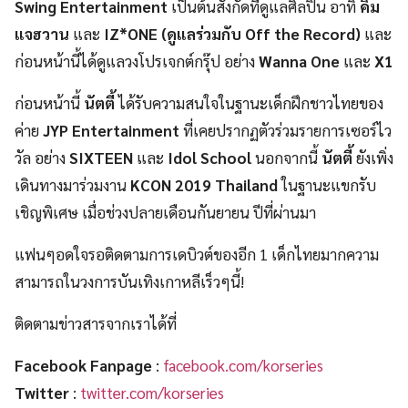
Swing Entertainment
เป็นต้นสังกัดที่ดูแลศิลปิน อาทิ
คิม
แจฮวาน
และ
IZ*ONE (ดูแลร่วมกับ Off the Record)
และ
ก่อนหน้านี้ได้ดูแลวงโปรเจกต์กรุ๊ป อย่าง
Wanna One
และ
X1
ก่อนหน้านี้
นัตตี้
ได้รับความสนใจในฐานะเด็กฝึกชาวไทยของ
ค่าย
JYP Entertainment
ที่เคยปรากฏตัวร่วมรายการเซอร์ไว
วัล อย่าง
SIXTEEN
และ
Idol School
นอกจากนี้
นัตตี้
ยังเพิ่ง
เดินทางมาร่วมงาน
KCON 2019 Thailand
ในฐานะแขกรับ
เชิญพิเศษ เมื่อช่วงปลายเดือนกันยายน ปีที่ผ่านมา
แฟนๆอดใจรอติดตามการเดบิวต์ของอีก 1 เด็กไทยมากความ
สามารถในวงการบันเทิงเกาหลีเร็วๆนี้!
ติดตามข่าวสารจากเราได้ที่
Facebook Fanpage
:
facebook.com/korseries
Twitter
:
twitter.com/korseries