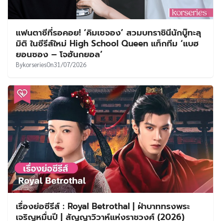
แฟนตาซีที่รอคอย! ‘คิมเซจอง’ สวมบทราชินีนักบู๊ทะลุ
มิติ ในซีรีส์ใหม่ High School Queen แท็กทีม ‘แบฮ
ยอนซอง – โจฮันกยอล’
By
korseries
On
31/07/2026
เรื่องย่อซีรีส์ : Royal Betrothal | ฝ่าบาททรงพระ
เจริญหมื่นปี | สัญญาวิวาห์แห่งราชวงศ์ (2026)