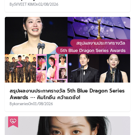
By
SVVEET KIM
On
02/08/2026
สรุปผลงานประกาศรางวัล 5th Blue Dragon Series
Awards ⋯ คิมโกอึน คว้าแดซัง!
By
korseries
On
01/08/2026