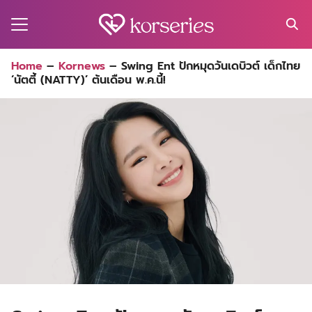
Skip
to
content
Search
Home
–
Kornews
–
Swing Ent ปักหมุดวันเดบิวต์ เด็กไทย
for:
‘นัตตี้ (NATTY)’ ต้นเดือน พ.ค.นี้!
MA
ES
CT
EL
UTY
T
EW
US