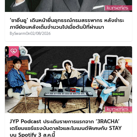
‘ชาอึนอู’ เดินหน้ายื่นอุทธรณ์กรมสรรพากร หลังชำระ
ภาษีย้อนหลังเต็มจำนวนไปเมื่อต้นปีที่ผ่านมา
By
Swarm
On
02/08/2026
JYP Podcast ประเดิมรายการแรกจาก ‘3RACHA’
เตรียมแชร์แรงบันดาลใจและโมเมนต์พิเศษกับ STAY
บน Spotify 3 ส.ค.นี้