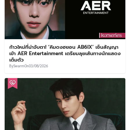
ก้าวใหม่ที่น่าจับตา! ‘คิมดงฮยอน AB6IX’ เซ็นสัญญา
เข้า AER Entertainment เตรียมลุยเส้นทางนักแสดง
เต็มตัว
By
Swarm
On
03/08/2026