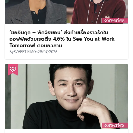
‘ซออินกุก – พัคจีฮยอน’ ส่งท้ายเรื่องราวรักใน
ออฟฟิศด้วยเรตติ้ง 4.6% ใน See You at Work
Tomorrow! ตอนอวสาน
By
SVVEET KIM
On
29/07/2026