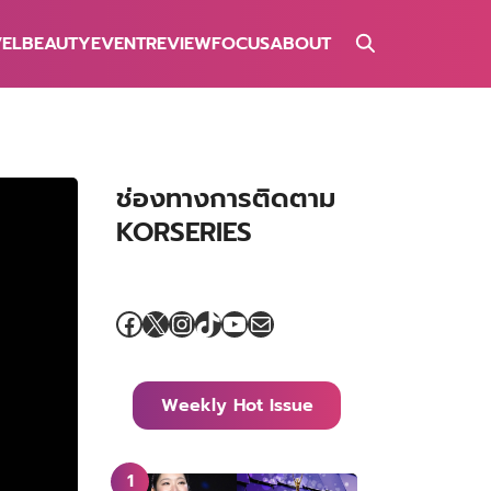
VEL
BEAUTY
EVENT
REVIEW
FOCUS
ABOUT
ช่องทางการติดตาม
KORSERIES
Facebook
X
Instagram
TikTok
YouTube
Mail
Weekly Hot Issue