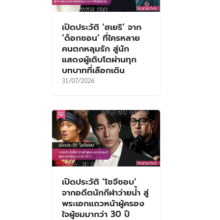
เปิดประวัติ ‘ฮเยริ’ จาก
‘ด็อกซอน’ ที่ใครหลาย
คนตกหลุมรัก สู่นัก
แสดงผู้เติบโตผ่านทุก
บทบาทที่เลือกเดิน
31/07/2026
เปิดประวัติ ‘โซจีซอบ’
จากอดีตนักกีฬาว่ายน้ำ สู่
พระเอกแถวหน้าผู้ครอง
ใจผู้ชมมากว่า 30 ปี