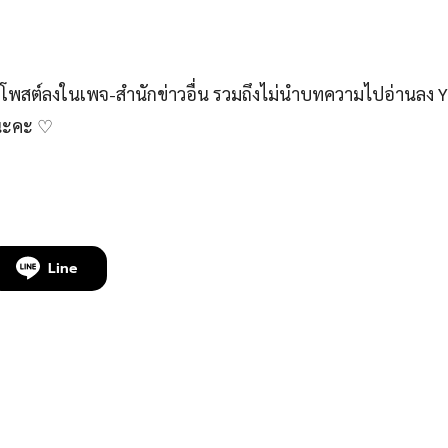
สต์ลงในเพจ-สำนักข่าวอื่น รวมถึงไม่นำบทความไปอ่านลง 
์นะคะ ♡
Line