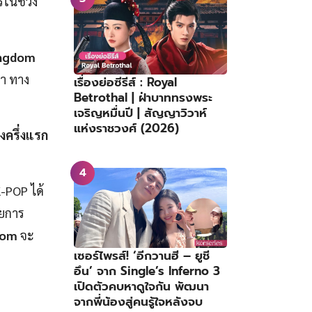
ารในช่วง
ngdom
า ทาง
เรื่องย่อซีรีส์ : Royal
Betrothal | ฝ่าบาททรงพระ
เจริญหมื่นปี | สัญญาวิวาห์
แห่งราชวงศ์ (2026)
ครึ่งแรก
K-POP ได้
ายการ
dom
จะ
เซอร์ไพรส์! ‘อีกวานฮี – ยูชี
อึน’ จาก Single’s Inferno 3
เปิดตัวคบหาดูใจกัน พัฒนา
จากพี่น้องสู่คนรู้ใจหลังจบ