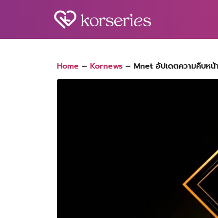
Skip
to
content
S
fo
Home
–
Kornews
–
Mnet อัปเดตความคืบหน้