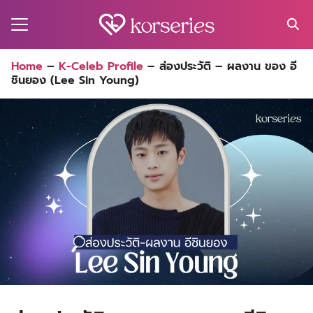
Skip
to
content
Search
Home
–
K-Celeb Profile
–
ส่องประวัติ – ผลงาน ของ อี
for:
ชินยอง (Lee Sin Young)
MA
ES
CT
EL
UTY
T
EW
US