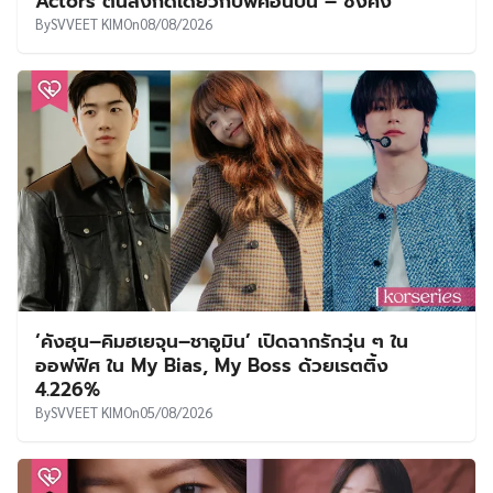
Actors ต้นสังกัดเดียวกับพัคอึนบิน – ซงคัง
By
SVVEET KIM
On
08/08/2026
‘คังฮุน–คิมฮเยจุน–ชาอูมิน’ เปิดฉากรักวุ่น ๆ ใน
ออฟฟิศ ใน My Bias, My Boss ด้วยเรตติ้ง
4.226%
By
SVVEET KIM
On
05/08/2026