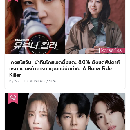
‘กงฮโยจิน’ นำทีมโกยเรตติ้งแตะ 8.0% ตั้งแต่สัปดาห์
แรก เดินหน้าภารกิจคุณแม่นักฆ่าใน A Bona Fide
Killer
By
SVVEET KIM
On
03/08/2026