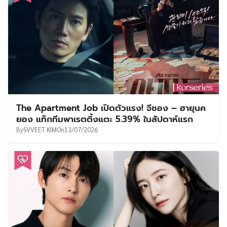
The Apartment Job เปิดตัวแรง! จีซอง – ฮายุนค
ยอง แท็กทีมพาเรตติ้งแตะ 5.39% ในสัปดาห์แรก
By
SVVEET KIM
On
13/07/2026