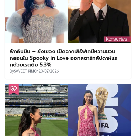
พัคอึนบิน – ยังเซจง เปิดฉากเสิร์ฟเคมีหวานชวน
หลอนใน Spooky in Love ออกสตาร์ทสัปดาห์แร
กด้วยเรตติ้ง 5.3%
By
SVVEET KIM
On
20/07/2026