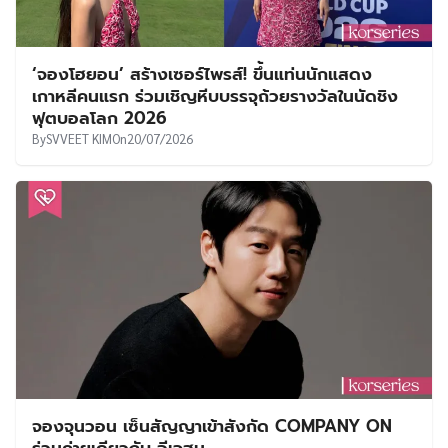
‘จองโฮยอน’ สร้างเซอร์ไพรส์! ขึ้นแท่นนักแสดง
เกาหลีคนแรก ร่วมเชิญหีบบรรจุถ้วยรางวัลในนัดชิง
ฟุตบอลโลก 2026
By
SVVEET KIM
On
20/07/2026
จองจุนวอน เซ็นสัญญาเข้าสังกัด COMPANY ON