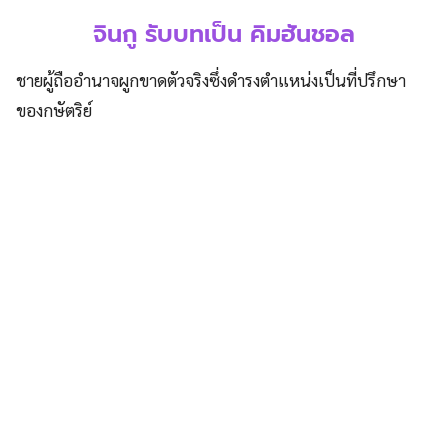
จินกู รับบทเป็น คิมฮันชอล
ชายผู้ถืออำนาจผูกขาดตัวจริงซึ่งดำรงตำแหน่งเป็นที่ปรึกษา
ของกษัตริย์