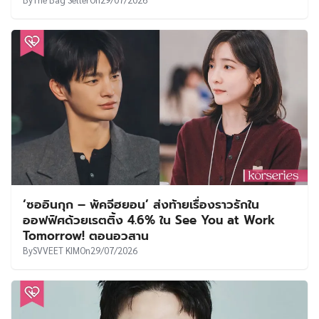
‘ซออินกุก – พัคจีฮยอน’ ส่งท้ายเรื่องราวรักใน
ออฟฟิศด้วยเรตติ้ง 4.6% ใน See You at Work
Tomorrow! ตอนอวสาน
By
SVVEET KIM
On
29/07/2026