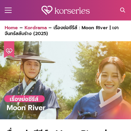
Skip
to
content
Search
Home
–
Kordrama
–
เรื่องย่อซีรีส์ : Moon River | เงา
for:
จันทร์สลับร่าง (2025)
MA
ES
CT
EL
UTY
T
EW
US