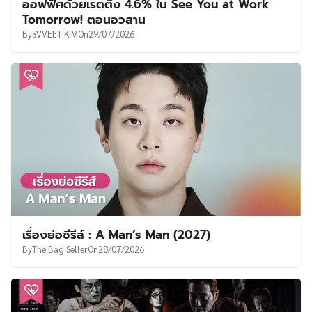
ออฟฟิศด้วยเรตติ้ง 4.6% ใน See You at Work
Tomorrow! ตอนอวสาน
By
SVVEET KIM
On
29/07/2026
เรื่องย่อซีรีส์ : A Man’s Man (2027)
By
The Bag Seller
On
28/07/2026