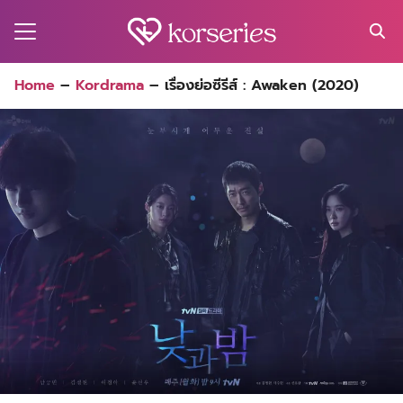
Skip
to
content
Search
Home
–
Kordrama
–
เรื่องย่อซีรีส์ : Awaken (2020)
for:
MA
ES
CT
EL
UTY
T
EW
US