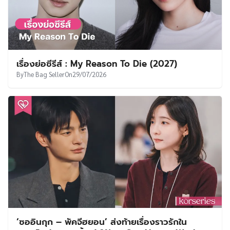
เรื่องย่อซีรีส์ : My Reason To Die (2027)
By
The Bag Seller
On
29/07/2026
‘ซออินกุก – พัคจีฮยอน’ ส่งท้ายเรื่องราวรักใน