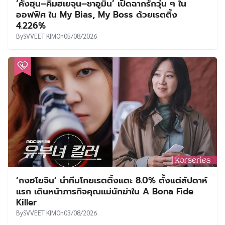
‘คังฮุน–คิมฮเยจุน–ชาอูมิน’ เปิดฉากรักวุ่น ๆ ใน
ออฟฟิศ ใน My Bias, My Boss ด้วยเรตติ้ง
4.226%
By
SVVEET KIM
On
05/08/2026
‘กงฮโยจิน’ นำทีมโกยเรตติ้งแตะ 8.0% ตั้งแต่สัปดาห์
แรก เดินหน้าภารกิจคุณแม่นักฆ่าใน A Bona Fide
Killer
By
SVVEET KIM
On
03/08/2026