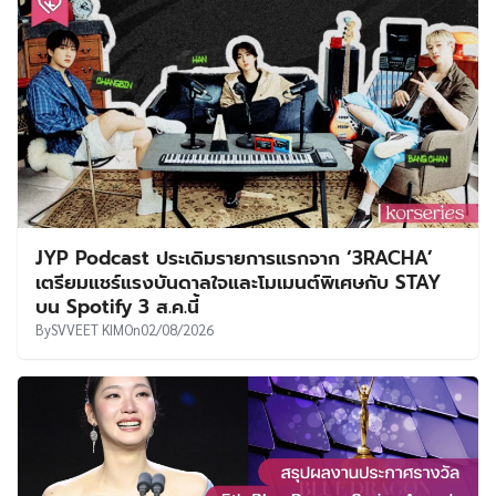
JYP Podcast ประเดิมรายการแรกจาก ‘3RACHA’
เตรียมแชร์แรงบันดาลใจและโมเมนต์พิเศษกับ STAY
บน Spotify 3 ส.ค.นี้
By
SVVEET KIM
On
02/08/2026