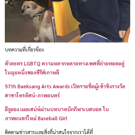
บทความที่เกี่ยวข้อง
ตัวละคร LGBTQ ความหลากหลายทางเพศที่ถ่ายทอดอยู่
ในมุมหนึ่งของซีรีส์เกาหลี
57th Baeksang Arts Awards เปิดรายชื่อผู้เข้าชิงรางวัล
สาขาโทรทัศน์-ภาพยนตร์
อีจูยอง เผยเสน่ห์ผ่านบทบาทนักกีฬาเบสบอล ใน
ภาพยนตร์ใหม่ Baseball Girl
ติดตามข่าวสารและสิ่งที่น่าสนใจจากเราได้ที่