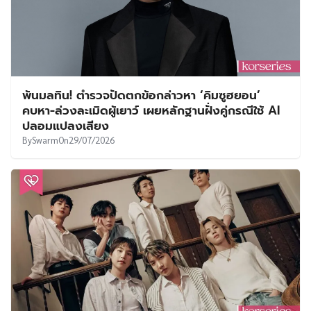
พ้นมลทิน! ตำรวจปัดตกข้อกล่าวหา ‘คิมซูฮยอน’
คบหา-ล่วงละเมิดผู้เยาว์ เผยหลักฐานฝั่งคู่กรณีใช้ AI
ปลอมแปลงเสียง
By
Swarm
On
29/07/2026