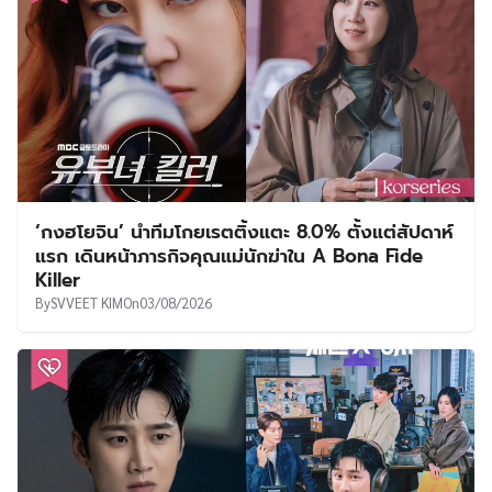
‘กงฮโยจิน’ นำทีมโกยเรตติ้งแตะ 8.0% ตั้งแต่สัปดาห์
แรก เดินหน้าภารกิจคุณแม่นักฆ่าใน A Bona Fide
Killer
By
SVVEET KIM
On
03/08/2026