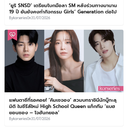
‘ยูริ SNSD’ เตรียมโบกมือลา SM หลังร่วมทางมานาน
19 ปี ยันยังคงทำกิจกรรม Girls’ Generation ต่อไป
By
korseries
On
31/07/2026
แฟนตาซีที่รอคอย! ‘คิมเซจอง’ สวมบทราชินีนักบู๊ทะลุ
มิติ ในซีรีส์ใหม่ High School Queen แท็กทีม ‘แบฮ
ยอนซอง – โจฮันกยอล’
By
korseries
On
31/07/2026