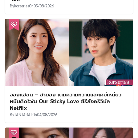
By
korseries
On
05/08/2026
จองแฮอิน – ฮายอง เติมความหวานและเคมีเหนียว
หนึบติดใจใน Our Sticky Love ซีรีส์ออริจินัล
Netflix
By
TANTARAT
On
04/08/2026