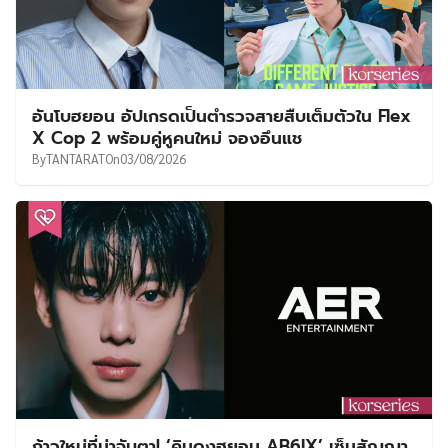
อันโบฮยอน อัปเกรดเป็นตำรวจสายสืบเต็มตัวใน Flex
X Cop 2 พร้อมคู่หูคนใหม่ จองอึนแช
By
TANTARAT
On
03/08/2026
ก้าวใหม่ที่น่าจับตา! ‘คิมดงฮยอน AB6IX’ เซ็นสัญญา