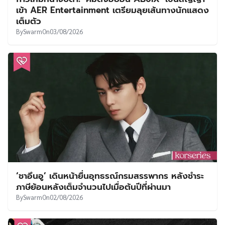
เข้า AER Entertainment เตรียมลุยเส้นทางนักแสดง
เต็มตัว
By
Swarm
On
03/08/2026
‘ชาอึนอู’ เดินหน้ายื่นอุทธรณ์กรมสรรพากร หลังชำระ
ภาษีย้อนหลังเต็มจำนวนไปเมื่อต้นปีที่ผ่านมา
By
Swarm
On
02/08/2026