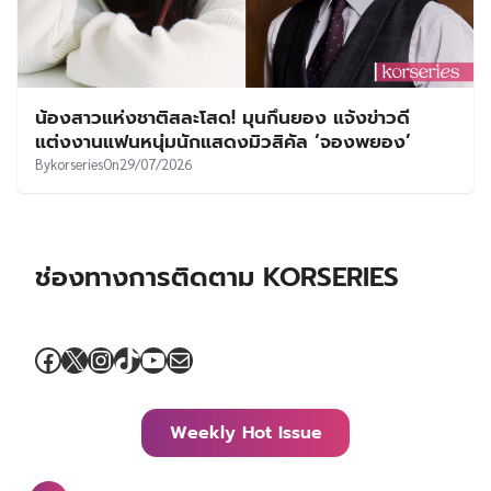
น้องสาวแห่งชาติสละโสด! มุนกึนยอง แจ้งข่าวดี
แต่งงานแฟนหนุ่มนักแสดงมิวสิคัล ‘จองพยอง’
By
korseries
On
29/07/2026
ช่องทางการติดตาม KORSERIES
Facebook
X
Instagram
TikTok
YouTube
Mail
Weekly Hot Issue