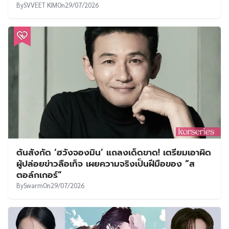
By
SVVEET KIM
On
29/07/2026
ต้นสังกัด ‘ฮวังจองมิน’ แถลงเด็ดขาด! เตรียมเอาผิด
ผู้ปล่อยข่าวลือเท็จ เผยความจริงเป็นฝีมือของ “ส
ตอล์กเกอร์”
By
Swarm
On
29/07/2026