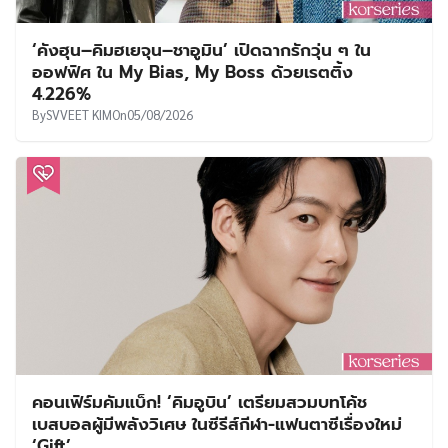
‘คังฮุน–คิมฮเยจุน–ชาอูมิน’ เปิดฉากรักวุ่น ๆ ใน
ออฟฟิศ ใน My Bias, My Boss ด้วยเรตติ้ง
4.226%
By
SVVEET KIM
On
05/08/2026
คอนเฟิร์มคัมแบ็ก! ‘คิมอูบิน’ เตรียมสวมบทโค้ช
เบสบอลผู้มีพลังวิเศษ ในซีรีส์กีฬา-แฟนตาซีเรื่องใหม่
‘Gift’